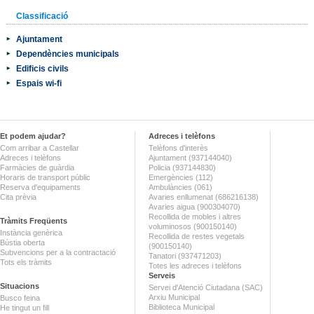
Classificació
Ajuntament
Dependències municipals
Edificis civils
Espais wi-fi
Et podem ajudar?
Adreces i telèfons
Com arribar a Castellar
Telèfons d'interès
Adreces i telèfons
Ajuntament (937144040)
Farmàcies de guàrdia
Policia (937144830)
Horaris de transport públic
Emergències (112)
Reserva d'equipaments
Ambulàncies (061)
Cita prèvia
Avaries enllumenat (686216138)
Avaries aigua (900304070)
Recollida de mobles i altres
Tràmits Freqüents
voluminosos (900150140)
Instància genèrica
Recollida de restes vegetals
Bústia oberta
(900150140)
Subvencions per a la contractació
Tanatori (937471203)
Tots els tràmits
Totes les adreces i telèfons
Serveis
Situacions
Servei d'Atenció Ciutadana (SAC)
Arxiu Municipal
Busco feina
Biblioteca Municipal
He tingut un fill