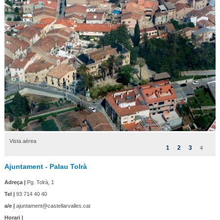
Vista aèrea
1
2
3
4
Ajuntament - Palau Tolrà
Adreça |
Pg. Tolrà, 1
Tel |
93 714 40 40
a/e |
ajuntament@castellarvalles.cat
Horari |