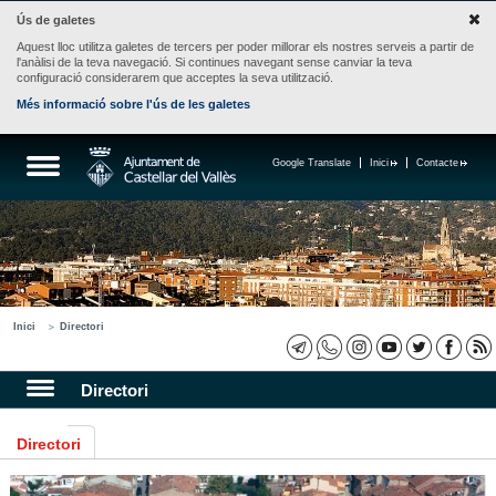
Ús de galetes
Aquest lloc utilitza galetes de tercers per poder millorar els nostres serveis a partir de
l'anàlisi de la teva navegació. Si continues navegant sense canviar la teva
configuració considerarem que acceptes la seva utilització.
Més informació sobre l'ús de les galetes
Google Translate
Inici
Contacte
Inici
Directori
Directori
Directori