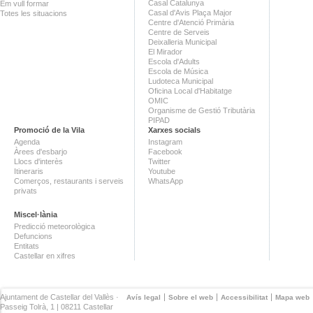
Casal Catalunya
Em vull formar
Casal d'Avis Plaça Major
Totes les situacions
Centre d'Atenció Primària
Centre de Serveis
Deixalleria Municipal
El Mirador
Escola d'Adults
Escola de Música
Ludoteca Municipal
Oficina Local d'Habitatge
OMIC
Organisme de Gestió Tributària
PIPAD
Promoció de la Vila
Xarxes socials
Agenda
Instagram
Àrees d'esbarjo
Facebook
Llocs d'interès
Twitter
Itineraris
Youtube
Comerços, restaurants i serveis
WhatsApp
privats
Miscel·lània
Predicció meteorològica
Defuncions
Entitats
Castellar en xifres
Ajuntament de Castellar del Vallès ·
Avís legal
Sobre el web
Accessibilitat
Mapa web
Passeig Tolrà, 1 | 08211 Castellar