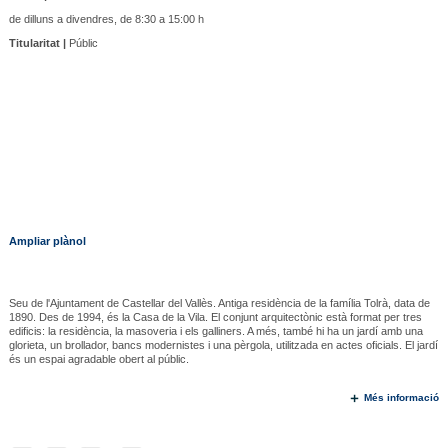
de dilluns a divendres, de 8:30 a 15:00 h
Titularitat |
Públic
Ampliar plànol
Seu de l'Ajuntament de Castellar del Vallès. Antiga residència de la família Tolrà, data de
1890. Des de 1994, és la Casa de la Vila. El conjunt arquitectònic està format per tres
edificis: la residència, la masoveria i els galliners. A més, també hi ha un jardí amb una
glorieta, un brollador, bancs modernistes i una pèrgola, utilitzada en actes oficials. El jardí
és un espai agradable obert al públic.
Més informació