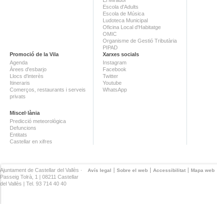
Escola d'Adults
Escola de Música
Ludoteca Municipal
Oficina Local d'Habitatge
OMIC
Organisme de Gestió Tributària
PIPAD
Promoció de la Vila
Xarxes socials
Agenda
Instagram
Àrees d'esbarjo
Facebook
Llocs d'interès
Twitter
Itineraris
Youtube
Comerços, restaurants i serveis
WhatsApp
privats
Miscel·lània
Predicció meteorològica
Defuncions
Entitats
Castellar en xifres
Ajuntament de Castellar del Vallès ·
Avís legal
Sobre el web
Accessibilitat
Mapa web
Passeig Tolrà, 1 | 08211 Castellar
del Vallès | Tel. 93 714 40 40