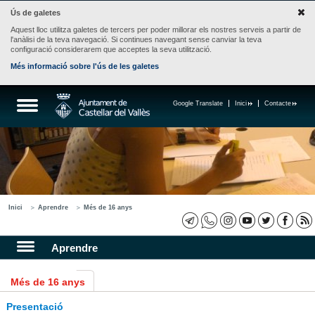
Ús de galetes
Aquest lloc utilitza galetes de tercers per poder millorar els nostres serveis a partir de
l'anàlisi de la teva navegació. Si continues navegant sense canviar la teva
configuració considerarem que acceptes la seva utilització.
Més informació sobre l'ús de les galetes
Google Translate
Inici
Contacte
Inici
Aprendre
Més de 16 anys
Aprendre
Més de 16 anys
Presentació