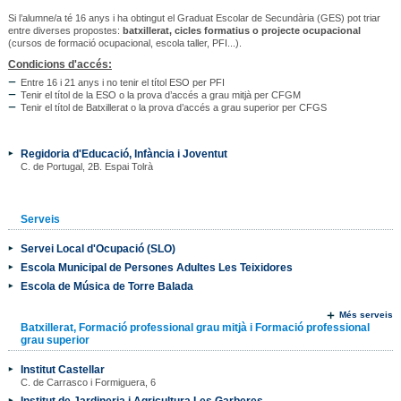
Si l’alumne/a té 16 anys i ha obtingut el Graduat Escolar de Secundària (GES) pot triar
entre diverses propostes:
batxillerat, cicles formatius o projecte ocupacional
(cursos de formació ocupacional, escola taller, PFI...).
Condicions d'accés:
Entre 16 i 21 anys i no tenir el títol ESO per PFI
Tenir el títol de la ESO o la prova d’accés a grau mitjà per CFGM
Tenir el títol de Batxillerat o la prova d’accés a grau superior per CFGS
Regidoria d'Educació, Infància i Joventut
C. de Portugal, 2B. Espai Tolrà
Serveis
Servei Local d'Ocupació (SLO)
Escola Municipal de Persones Adultes Les Teixidores
Escola de Música de Torre Balada
Més serveis
Batxillerat, Formació professional grau mitjà i Formació professional
grau superior
Institut Castellar
C. de Carrasco i Formiguera, 6
Institut de Jardineria i Agricultura Les Garberes