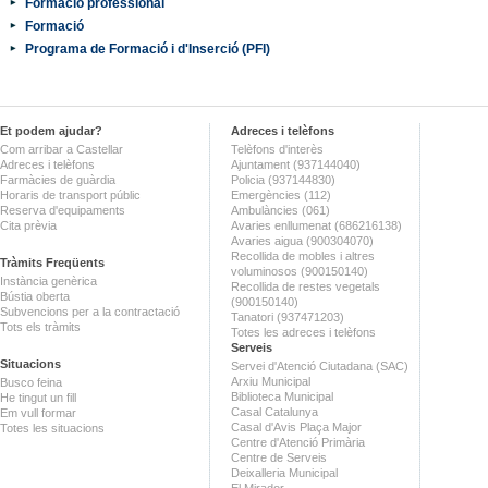
Formació professional
Formació
Programa de Formació i d'Inserció (PFI)
Et podem ajudar?
Adreces i telèfons
Com arribar a Castellar
Telèfons d'interès
Adreces i telèfons
Ajuntament (937144040)
Farmàcies de guàrdia
Policia (937144830)
Horaris de transport públic
Emergències (112)
Reserva d'equipaments
Ambulàncies (061)
Cita prèvia
Avaries enllumenat (686216138)
Avaries aigua (900304070)
Recollida de mobles i altres
Tràmits Freqüents
voluminosos (900150140)
Instància genèrica
Recollida de restes vegetals
Bústia oberta
(900150140)
Subvencions per a la contractació
Tanatori (937471203)
Tots els tràmits
Totes les adreces i telèfons
Serveis
Situacions
Servei d'Atenció Ciutadana (SAC)
Arxiu Municipal
Busco feina
Biblioteca Municipal
He tingut un fill
Casal Catalunya
Em vull formar
Casal d'Avis Plaça Major
Totes les situacions
Centre d'Atenció Primària
Centre de Serveis
Deixalleria Municipal
El Mirador