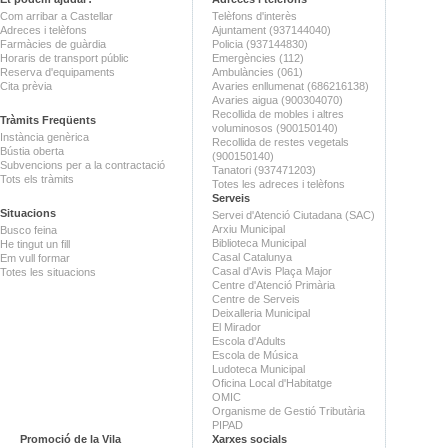
Com arribar a Castellar
Telèfons d'interès
Adreces i telèfons
Ajuntament (937144040)
Farmàcies de guàrdia
Policia (937144830)
Horaris de transport públic
Emergències (112)
Reserva d'equipaments
Ambulàncies (061)
Cita prèvia
Avaries enllumenat (686216138)
Avaries aigua (900304070)
Recollida de mobles i altres
Tràmits Freqüents
voluminosos (900150140)
Instància genèrica
Recollida de restes vegetals
Bústia oberta
(900150140)
Subvencions per a la contractació
Tanatori (937471203)
Tots els tràmits
Totes les adreces i telèfons
Serveis
Situacions
Servei d'Atenció Ciutadana (SAC)
Arxiu Municipal
Busco feina
Biblioteca Municipal
He tingut un fill
Casal Catalunya
Em vull formar
Casal d'Avis Plaça Major
Totes les situacions
Centre d'Atenció Primària
Centre de Serveis
Deixalleria Municipal
El Mirador
Escola d'Adults
Escola de Música
Ludoteca Municipal
Oficina Local d'Habitatge
OMIC
Organisme de Gestió Tributària
PIPAD
Promoció de la Vila
Xarxes socials