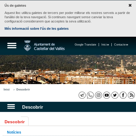
Ús de galetes
Aquest lloc utilitza galetes de tercers per poder millorar els nostres serveis a partir de
l'anàlisi de la teva navegació. Si continues navegant sense canviar la teva
configuració considerarem que acceptes la seva utilització.
Més informació sobre l'ús de les galetes
Google Translate
Inici
Contacte
Inici
Descobrir
Descobrir
Descobrir
Notícies