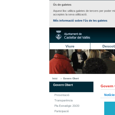
Ús de galetes
Aquest lloc utilitza galetes de tercers per poder m
acceptes la seva utilització.
Més informació sobre l'ús de les galetes
Viure
Descob
Inici
Govern Obert
Govern Obert
Govern 
Notície
Presentació
Transparència
Pla Estratègic 20/20
Participació