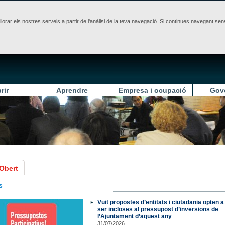
illorar els nostres serveis a partir de l'anàlisi de la teva navegació. Si continues navegant 
rir
Aprendre
Empresa i ocupació
Gov
Obert
s
Vuit propostes d’entitats i ciutadania opten a
ser incloses al pressupost d’inversions de
l’Ajuntament d’aquest any
31/07/2026