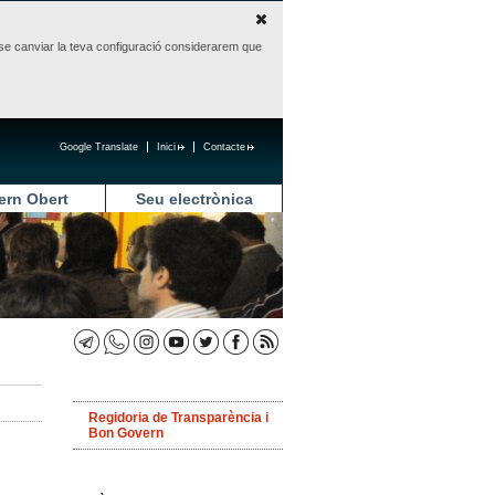
sense canviar la teva configuració considerarem que
Google Translate
Inici
Contacte
ern Obert
Seu electrònica
Regidoria de Transparència i
Bon Govern