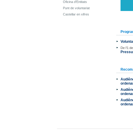
Oficina d'Entitats
Punt de voluntariat
Castellar en xifres
Progr
Volunta
De l'1 d
Pressup
Recom
Audiènc
ordena
Audiènc
ordena
Audiènc
ordena