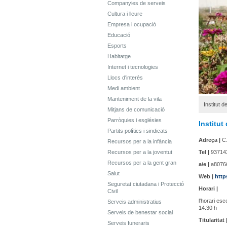
Companyies de serveis
Cultura i lleure
Empresa i ocupació
Educació
Esports
Habitatge
Internet i tecnologies
Llocs d'interès
Medi ambient
Manteniment de la vila
Institut 
Mitjans de comunicació
Parròquies i esglésies
Institut
Partits polítics i sindicats
Adreça |
C.
Recursos per a la infància
Recursos per a la joventut
Tel |
93714
Recursos per a la gent gran
a/e |
a8076
Salut
Web |
http
Seguretat ciutadana i Protecció
Horari |
Civil
l'horari esc
Serveis administratius
14.30 h
Serveis de benestar social
Titularitat 
Serveis funeraris