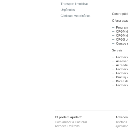
Transport i mobilitat
Urgències
Centre públ
Clíniques veterinàries
Oferta aca
Programa
CFGM de
CFGM de 
CFGS de 
Cursos n
Serveis:
Formaci
Assesso
Acreadit
Formació
Formació
Pràctiqu
Borsa de
Formació
Et podem ajudar?
Adreces 
Com arribar a Castellar
Telèfons 
Adreces i telèfons
Ajuntame