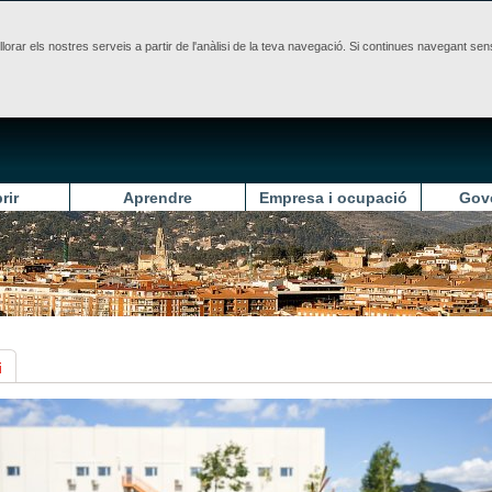
illorar els nostres serveis a partir de l'anàlisi de la teva navegació. Si continues navegant 
rir
Aprendre
Empresa i ocupació
Gov
i