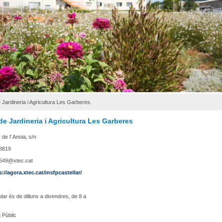
de Jardineria i Agricultura Les Garberes.
 de Jardineria i Agricultura Les Garberes
 de l' Anoia, s/n
3819
649@xtec.cat
s://agora.xtec.cat/insfpcastellar/
olar és de dilluns a divendres, de 8 a
|
Públic