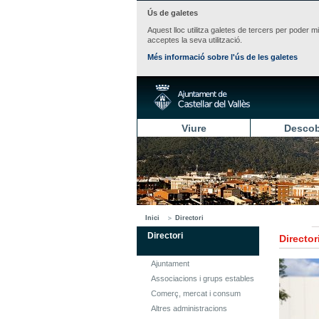
Ús de galetes
Aquest lloc utilitza galetes de tercers per poder m
acceptes la seva utilització.
Més informació sobre l'ús de les galetes
Viure
Descob
Inici
Directori
Directori
Director
Ajuntament
Associacions i grups estables
Comerç, mercat i consum
Altres administracions