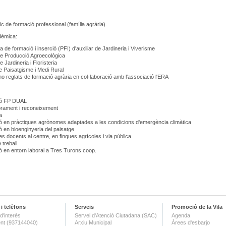
ic de formació professional (família agrària).
dèmica:
 de formació i inserció (PFI) d'auxiliar de Jardineria i Viverisme
 Producció Agroecològica
Jardineria i Floristeria
Paisatgisme i Medi Rural
o reglats de formació agrària en col·laboració amb l'associació l'ERA
ó FP DUAL
rament i reconeixement
a
 en pràctiques agrònomes adaptades a les condicions d'emergència climàtica
 en bioenginyeria del paisatge
es docents al centre, en finques agrícoles i via pública
 treball
 en entorn laboral a Tres Turons coop.
i telèfons
Serveis
Promoció de la Vila
d'interès
Servei d'Atenció Ciutadana (SAC)
Agenda
nt (937144040)
Arxiu Municipal
Àrees d'esbarjo