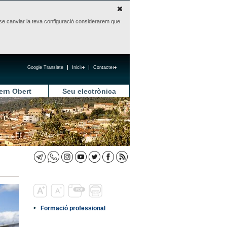
sense canviar la teva configuració considerarem que
Google Translate
Inici
Contacte
ern Obert
Seu electrònica
Formació professional