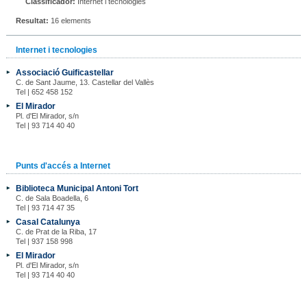
Classificador:
Internet i tecnologies
Resultat:
16 elements
Internet i tecnologies
Associació Guificastellar
C. de Sant Jaume, 13. Castellar del Vallès
Tel | 652 458 152
El Mirador
Pl. d'El Mirador, s/n
Tel | 93 714 40 40
Punts d'accés a Internet
Biblioteca Municipal Antoni Tort
C. de Sala Boadella, 6
Tel | 93 714 47 35
Casal Catalunya
C. de Prat de la Riba, 17
Tel | 937 158 998
El Mirador
Pl. d'El Mirador, s/n
Tel | 93 714 40 40