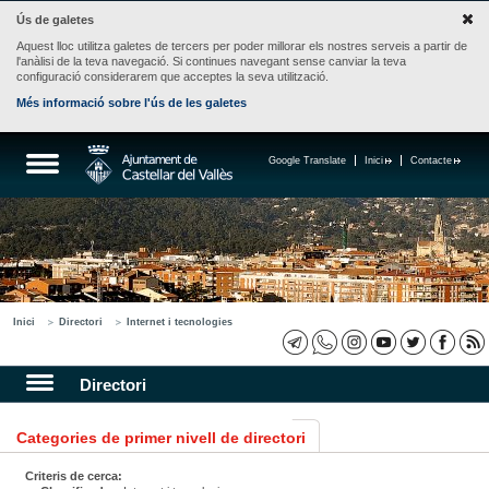
Ús de galetes
Aquest lloc utilitza galetes de tercers per poder millorar els nostres serveis a partir de
l'anàlisi de la teva navegació. Si continues navegant sense canviar la teva
configuració considerarem que acceptes la seva utilització.
Més informació sobre l'ús de les galetes
Google Translate
Inici
Contacte
Inici
Directori
Internet i tecnologies
Directori
Categories de primer nivell de directori
Criteris de cerca: