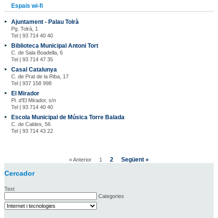
Espais wi-fi
Ajuntament - Palau Tolrà
Pg. Tolrà, 1
Tel | 93 714 40 40
Biblioteca Municipal Antoni Tort
C. de Sala Boadella, 6
Tel | 93 714 47 35
Casal Catalunya
C. de Prat de la Riba, 17
Tel | 937 158 998
El Mirador
Pl. d'El Mirador, s/n
Tel | 93 714 40 40
Escola Municipal de Música Torre Balada
C. de Caldes, 56
Tel | 93 714 43 22
2
Següent »
« Anterior
1
Cercador
Text
Categories