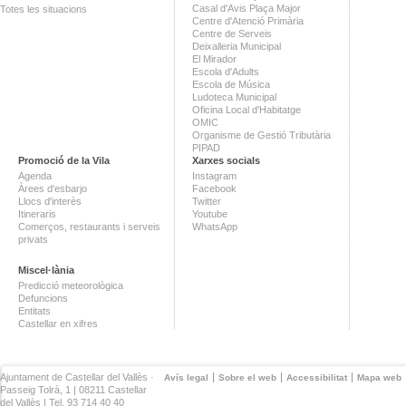
Casal d'Avis Plaça Major
Totes les situacions
Centre d'Atenció Primària
Centre de Serveis
Deixalleria Municipal
El Mirador
Escola d'Adults
Escola de Música
Ludoteca Municipal
Oficina Local d'Habitatge
OMIC
Organisme de Gestió Tributària
PIPAD
Promoció de la Vila
Xarxes socials
Agenda
Instagram
Àrees d'esbarjo
Facebook
Llocs d'interès
Twitter
Itineraris
Youtube
Comerços, restaurants i serveis
WhatsApp
privats
Miscel·lània
Predicció meteorològica
Defuncions
Entitats
Castellar en xifres
Ajuntament de Castellar del Vallès ·
Avís legal
Sobre el web
Accessibilitat
Mapa web
Passeig Tolrà, 1 | 08211 Castellar
del Vallès | Tel. 93 714 40 40