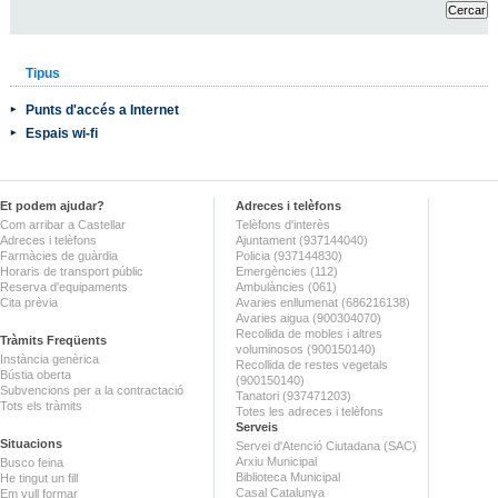
Tipus
Punts d'accés a Internet
Espais wi-fi
Et podem ajudar?
Adreces i telèfons
Com arribar a Castellar
Telèfons d'interès
Adreces i telèfons
Ajuntament (937144040)
Farmàcies de guàrdia
Policia (937144830)
Horaris de transport públic
Emergències (112)
Reserva d'equipaments
Ambulàncies (061)
Cita prèvia
Avaries enllumenat (686216138)
Avaries aigua (900304070)
Recollida de mobles i altres
Tràmits Freqüents
voluminosos (900150140)
Instància genèrica
Recollida de restes vegetals
Bústia oberta
(900150140)
Subvencions per a la contractació
Tanatori (937471203)
Tots els tràmits
Totes les adreces i telèfons
Serveis
Situacions
Servei d'Atenció Ciutadana (SAC)
Arxiu Municipal
Busco feina
Biblioteca Municipal
He tingut un fill
Casal Catalunya
Em vull formar