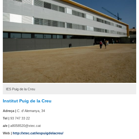
IES Puig de la Creu
Institut Puig de la Creu
Adreça |
C. d' Alemanya, 34
Tel |
93 747 33 22
a/e |
a8058520@xtec.cat
Web |
http://xtec.cat/iespuigdelacreu/