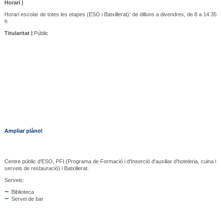
Horari |
Horari escolar de totes les etapes (ESO i Batxillerat): de dilluns a divendres, de 8 a 14.35
h
Titularitat |
Públic
Ampliar plànol
Centre públic d'ESO, PFI (Programa de Formació i d'Inserció d'auxiliar d'hoteleria, cuina i
serveis de restauració) i Batxillerat.
Serveis:
Biblioteca
Servei de bar