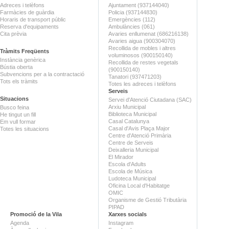
Adreces i telèfons
Ajuntament (937144040)
Farmàcies de guàrdia
Policia (937144830)
Horaris de transport públic
Emergències (112)
Reserva d'equipaments
Ambulàncies (061)
Cita prèvia
Avaries enllumenat (686216138)
Avaries aigua (900304070)
Recollida de mobles i altres
Tràmits Freqüents
voluminosos (900150140)
Instància genèrica
Recollida de restes vegetals
Bústia oberta
(900150140)
Subvencions per a la contractació
Tanatori (937471203)
Tots els tràmits
Totes les adreces i telèfons
Serveis
Situacions
Servei d'Atenció Ciutadana (SAC)
Arxiu Municipal
Busco feina
Biblioteca Municipal
He tingut un fill
Casal Catalunya
Em vull formar
Casal d'Avis Plaça Major
Totes les situacions
Centre d'Atenció Primària
Centre de Serveis
Deixalleria Municipal
El Mirador
Escola d'Adults
Escola de Música
Ludoteca Municipal
Oficina Local d'Habitatge
OMIC
Organisme de Gestió Tributària
PIPAD
Promoció de la Vila
Xarxes socials
Agenda
Instagram