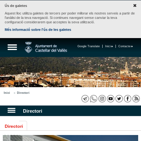
Ús de galetes
Aquest lloc utilitza galetes de tercers per poder millorar els nostres serveis a partir de
l'anàlisi de la teva navegació. Si continues navegant sense canviar la teva
configuració considerarem que acceptes la seva utilització.
Més informació sobre l'ús de les galetes
Google Translate
Inici
Contacte
Inici
Directori
Directori
Directori