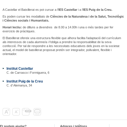
A Castellar el Batxillerat es pot cursar a l'
IES Castellar
i a l’
IES Puig de la Creu.
Es poden cursar les modalitats de
Ciències de la Naturalesa i de la Salut, Tecnològic
i Ciències socials i Humanitats.
Horari lectiu:
de dilluns a divendres de 8.00 a 14.00h i una o més tardes per fer
exercicis de pràctiques.
El Batxillerat ofereix una estructura flexible que alhora facilita l'adaptació del currículum
als interessos de cada alumne/a i l'obliga a prendre la responsabilitat de la seva
confecció. Per tal de respondre a les necessitats educatives dels joves en la societat
actual, el model de batxillerat proposat pretén ser integrador, polivalent, flexible i
orientador.
Institut Castellar
C. de Carrasco i Formiguera, 6
Institut Puig de la Creu
C. d' Alemanya, 34
Et podem ajudar?
Adreces i telèfons