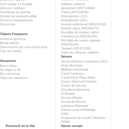
Com arribar a Castellar
Telèfons d'interès
Adreces i telèfons
Ajuntament (937144040)
Farmàcies de guàrdia
Policia (937144830)
Horaris de transport públic
Emergències (112)
Reserva d'equipaments
Ambulàncies (061)
Cita prèvia
Avaries enllumenat (686216138)
Avaries aigua (900304070)
Recollida de mobles i altres
Tràmits Freqüents
voluminosos (900150140)
Instància genèrica
Recollida de restes vegetals
Bústia oberta
(900150140)
Subvencions per a la contractació
Tanatori (937471203)
Tots els tràmits
Totes les adreces i telèfons
Serveis
Situacions
Servei d'Atenció Ciutadana (SAC)
Arxiu Municipal
Busco feina
Biblioteca Municipal
He tingut un fill
Casal Catalunya
Em vull formar
Casal d'Avis Plaça Major
Totes les situacions
Centre d'Atenció Primària
Centre de Serveis
Deixalleria Municipal
El Mirador
Escola d'Adults
Escola de Música
Ludoteca Municipal
Oficina Local d'Habitatge
OMIC
Organisme de Gestió Tributària
PIPAD
Promoció de la Vila
Xarxes socials