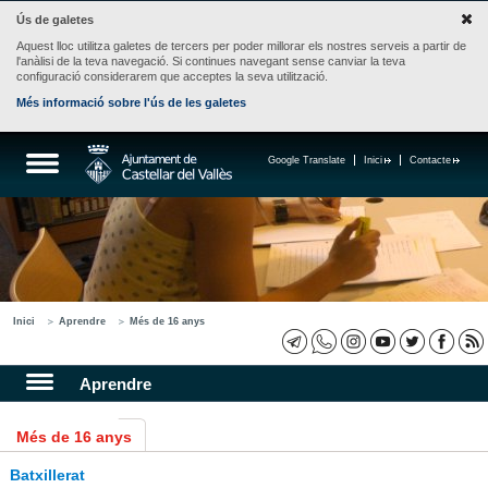
Ús de galetes
Aquest lloc utilitza galetes de tercers per poder millorar els nostres serveis a partir de
l'anàlisi de la teva navegació. Si continues navegant sense canviar la teva
configuració considerarem que acceptes la seva utilització.
Més informació sobre l'ús de les galetes
Google Translate
Inici
Contacte
Inici
Aprendre
Més de 16 anys
Aprendre
Més de 16 anys
Batxillerat