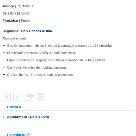
Adreça |
Pg. Tolrà, 1
Tel |
93 714 40 40
Titularitat |
Públic
Regidor/a
:
Aleix Canalís Alsina
Competències:
Gestió i seguiment de les línies de la xarxa de transport urbà i interurbà.
Planificació i definició de l’ús o funció dels vials.
L’aparcament lliure, regulat, zona blava i pàrquing de la Plaça Major.
Carril bici i vehicles de mobilitat personal.
Qualitat de l’aire i zones de baixes emissions.
Ubicat a
Ajuntament - Palau Tolrà
Classificació