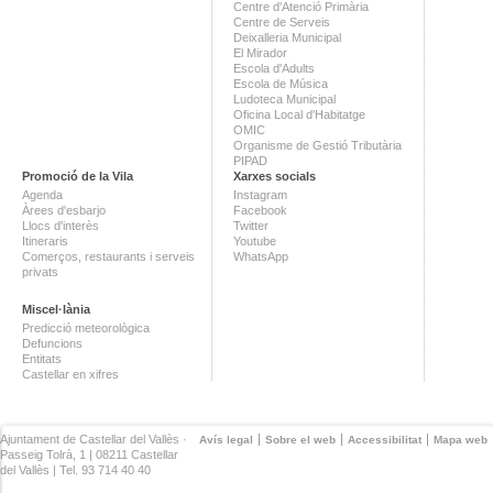
Centre d'Atenció Primària
Centre de Serveis
Deixalleria Municipal
El Mirador
Escola d'Adults
Escola de Música
Ludoteca Municipal
Oficina Local d'Habitatge
OMIC
Organisme de Gestió Tributària
PIPAD
Promoció de la Vila
Xarxes socials
Agenda
Instagram
Àrees d'esbarjo
Facebook
Llocs d'interès
Twitter
Itineraris
Youtube
Comerços, restaurants i serveis
WhatsApp
privats
Miscel·lània
Predicció meteorològica
Defuncions
Entitats
Castellar en xifres
Ajuntament de Castellar del Vallès ·
Avís legal
Sobre el web
Accessibilitat
Mapa web
Passeig Tolrà, 1 | 08211 Castellar
del Vallès | Tel. 93 714 40 40