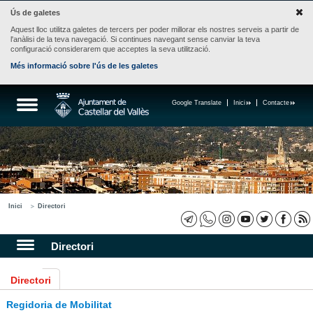
Ús de galetes
Aquest lloc utilitza galetes de tercers per poder millorar els nostres serveis a partir de
l'anàlisi de la teva navegació. Si continues navegant sense canviar la teva
configuració considerarem que acceptes la seva utilització.
Més informació sobre l'ús de les galetes
Google Translate
Inici
Contacte
Inici
Directori
Directori
Directori
Regidoria de Mobilitat