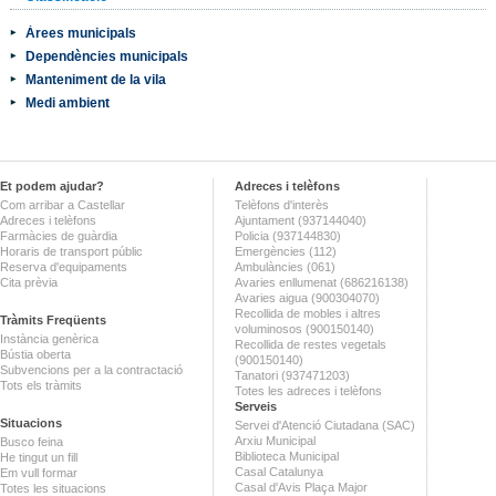
Àrees municipals
Dependències municipals
Manteniment de la vila
Medi ambient
Et podem ajudar?
Adreces i telèfons
Com arribar a Castellar
Telèfons d'interès
Adreces i telèfons
Ajuntament (937144040)
Farmàcies de guàrdia
Policia (937144830)
Horaris de transport públic
Emergències (112)
Reserva d'equipaments
Ambulàncies (061)
Cita prèvia
Avaries enllumenat (686216138)
Avaries aigua (900304070)
Recollida de mobles i altres
Tràmits Freqüents
voluminosos (900150140)
Instància genèrica
Recollida de restes vegetals
Bústia oberta
(900150140)
Subvencions per a la contractació
Tanatori (937471203)
Tots els tràmits
Totes les adreces i telèfons
Serveis
Situacions
Servei d'Atenció Ciutadana (SAC)
Arxiu Municipal
Busco feina
Biblioteca Municipal
He tingut un fill
Casal Catalunya
Em vull formar
Casal d'Avis Plaça Major
Totes les situacions