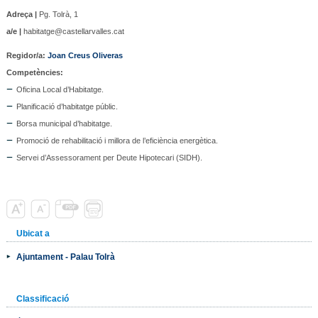
Adreça |
Pg. Tolrà, 1
a/e |
habitatge@castellarvalles.cat
Regidor/a
:
Joan Creus Oliveras
Competències:
Oficina Local d’Habitatge.
Planificació d’habitatge públic.
Borsa municipal d’habitatge.
Promoció de rehabilitació i millora de l’eficiència energètica.
Servei d’Assessorament per Deute Hipotecari (SIDH).
Ubicat a
Ajuntament - Palau Tolrà
Classificació