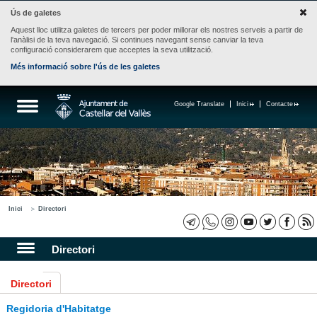
Ús de galetes
Aquest lloc utilitza galetes de tercers per poder millorar els nostres serveis a partir de
l'anàlisi de la teva navegació. Si continues navegant sense canviar la teva
configuració considerarem que acceptes la seva utilització.
Més informació sobre l'ús de les galetes
Google Translate
Inici
Contacte
Inici
Directori
Directori
Directori
Regidoria d'Habitatge