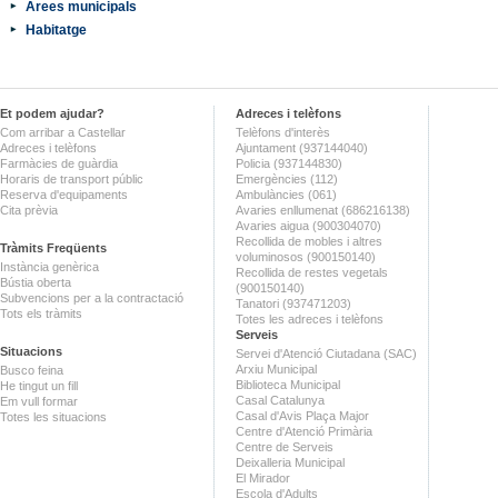
Àrees municipals
Habitatge
Et podem ajudar?
Adreces i telèfons
Com arribar a Castellar
Telèfons d'interès
Adreces i telèfons
Ajuntament (937144040)
Farmàcies de guàrdia
Policia (937144830)
Horaris de transport públic
Emergències (112)
Reserva d'equipaments
Ambulàncies (061)
Cita prèvia
Avaries enllumenat (686216138)
Avaries aigua (900304070)
Recollida de mobles i altres
Tràmits Freqüents
voluminosos (900150140)
Instància genèrica
Recollida de restes vegetals
Bústia oberta
(900150140)
Subvencions per a la contractació
Tanatori (937471203)
Tots els tràmits
Totes les adreces i telèfons
Serveis
Situacions
Servei d'Atenció Ciutadana (SAC)
Arxiu Municipal
Busco feina
Biblioteca Municipal
He tingut un fill
Casal Catalunya
Em vull formar
Casal d'Avis Plaça Major
Totes les situacions
Centre d'Atenció Primària
Centre de Serveis
Deixalleria Municipal
El Mirador
Escola d'Adults