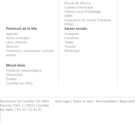
Escola de Música
Ludoteca Municipal
Oficina Local d'Habitatge
OMIC
Organisme de Gestió Tributària
PIPAD
Promoció de la Vila
Xarxes socials
Agenda
Instagram
Àrees d'esbarjo
Facebook
Llocs d'interès
Twitter
Itineraris
Youtube
Comerços, restaurants i serveis
WhatsApp
privats
Miscel·lània
Predicció meteorològica
Defuncions
Entitats
Castellar en xifres
Ajuntament de Castellar del Vallès ·
Avís legal
Sobre el web
Accessibilitat
Mapa web
Passeig Tolrà, 1 | 08211 Castellar
del Vallès | Tel. 93 714 40 40