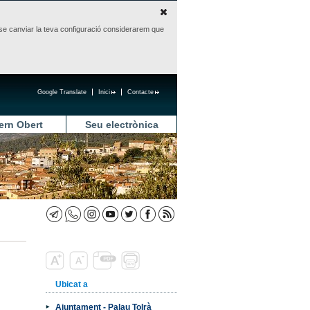
sense canviar la teva configuració considerarem que
Google Translate
Inici
Contacte
ern Obert
Seu electrònica
Ubicat a
Ajuntament - Palau Tolrà