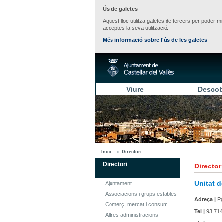
Ús de galetes
Aquest lloc utilitza galetes de tercers per poder m
acceptes la seva utilització.
Més informació sobre l'ús de les galetes
Viure
Descob
Inici
Directori
Directori
Director
Unitat 
Ajuntament
Associacions i grups estables
Adreça |
Pg
Comerç, mercat i consum
Tel |
93 714
Altres administracions