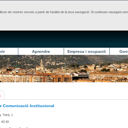
illorar els nostres serveis a partir de l'anàlisi de la teva navegació. Si continues navegant 
rir
Aprendre
Empresa i ocupació
Gov
i
de Comunicació Institucional
. Tolrà, 1
 40 40