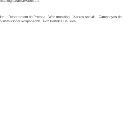
cacio@castellarvalles.cat
es: - Departament de Premsa - Web municipal - Xarxes socials - Campanyes de
 institucional Responsable: Àlex Portolés Da Silva