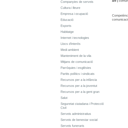
a/e |
comuni
Companyies de serveis
Cultura i lleure
Empresa i ocupació
Competènci
comunicació
Educació
Esports
Habitatge
Internet i tecnologies
Llocs d'interès
Medi ambient
Manteniment de la vila
Mitjans de comunicació
Parròquies i esglésies
Partits polítics i sindicats
Recursos per a la infància
Recursos per a la joventut
Recursos per a la gent gran
Salut
Seguretat ciutadana i Protecció
Civil
Serveis administratius
Serveis de benestar social
Serveis funeraris