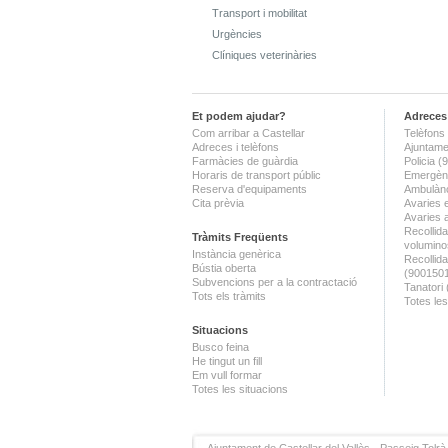
Transport i mobilitat
Urgències
Clíniques veterinàries
Et podem ajudar?
Adreces 
Com arribar a Castellar
Telèfons 
Adreces i telèfons
Ajuntame
Farmàcies de guàrdia
Policia 
Horaris de transport públic
Emergènc
Reserva d'equipaments
Ambulànc
Cita prèvia
Avaries 
Avaries 
Recollida
Tràmits Freqüents
volumino
Instància genèrica
Recollid
Bústia oberta
(900150
Subvencions per a la contractació
Tanatori
Tots els tràmits
Totes les
Situacions
Busco feina
He tingut un fill
Em vull formar
Totes les situacions