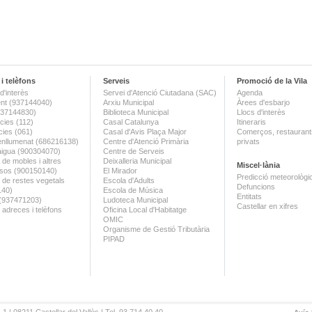
i telèfons
Serveis
Promoció de la Vila
d'interès
Servei d'Atenció Ciutadana (SAC)
Agenda
nt (937144040)
Arxiu Municipal
Àrees d'esbarjo
(937144830)
Biblioteca Municipal
Llocs d'interès
ies (112)
Casal Catalunya
Itineraris
ies (061)
Casal d'Avis Plaça Major
Comerços, restaurants
enllumenat (686216138)
Centre d'Atenció Primària
privats
aigua (900304070)
Centre de Serveis
 de mobles i altres
Deixalleria Municipal
Miscel·lània
sos (900150140)
El Mirador
Predicció meteorològi
a de restes vegetals
Escola d'Adults
Defuncions
140)
Escola de Música
Entitats
 (937471203)
Ludoteca Municipal
Castellar en xifres
 adreces i telèfons
Oficina Local d'Habitatge
OMIC
Organisme de Gestió Tributària
PIPAD