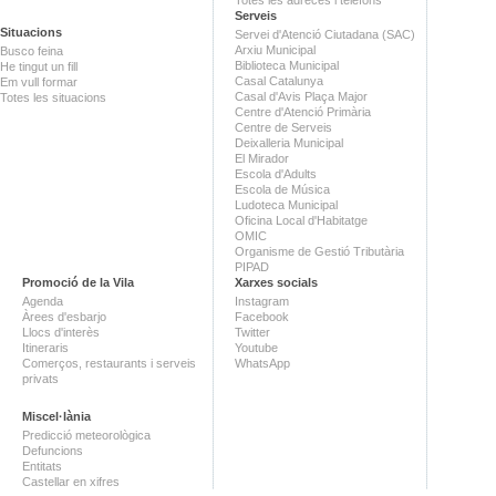
Serveis
Situacions
Servei d'Atenció Ciutadana (SAC)
Arxiu Municipal
Busco feina
Biblioteca Municipal
He tingut un fill
Casal Catalunya
Em vull formar
Casal d'Avis Plaça Major
Totes les situacions
Centre d'Atenció Primària
Centre de Serveis
Deixalleria Municipal
El Mirador
Escola d'Adults
Escola de Música
Ludoteca Municipal
Oficina Local d'Habitatge
OMIC
Organisme de Gestió Tributària
PIPAD
Promoció de la Vila
Xarxes socials
Agenda
Instagram
Àrees d'esbarjo
Facebook
Llocs d'interès
Twitter
Itineraris
Youtube
Comerços, restaurants i serveis
WhatsApp
privats
Miscel·lània
Predicció meteorològica
Defuncions
Entitats
Castellar en xifres