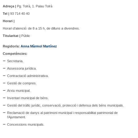
Adreça |
Pg. Tolrà, 1. Palau Tolrà
Tel |
93 714 40 40
Horari |
Horari d’atenció: de 8 a 15 h, de dilluns a divendres.
Titularitat |
Públic
Regidor/a
:
Anna Màrmol Martínez
Competències:
Secretaria.
Assessoria jurídica.
Contractació administrativa.
Gestió de compres.
Arxiu municipal.
Inventari municipal de béns.
Gestió del tràfic jurídic, conservació, protecció i defensa dels béns municipals.
Reclamació de danys al patrimoni municipal i responsabilitat patrimonial de
l’Ajuntament.
Concessions municipals.