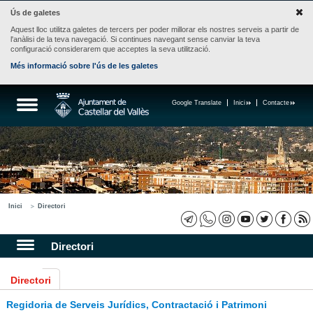
Ús de galetes
Aquest lloc utilitza galetes de tercers per poder millorar els nostres serveis a partir de
l'anàlisi de la teva navegació. Si continues navegant sense canviar la teva
configuració considerarem que acceptes la seva utilització.
Més informació sobre l'ús de les galetes
Google Translate
Inici
Contacte
Inici
Directori
Directori
Directori
Regidoria de Serveis Jurídics, Contractació i Patrimoni