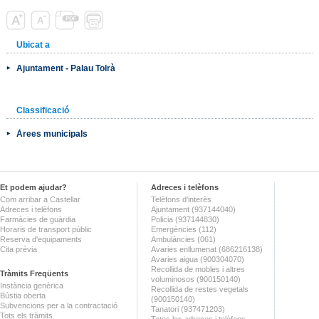
Ubicat a
Ajuntament - Palau Tolrà
Classificació
Àrees municipals
Et podem ajudar?
Adreces i telèfons
Com arribar a Castellar
Telèfons d'interès
Adreces i telèfons
Ajuntament (937144040)
Farmàcies de guàrdia
Policia (937144830)
Horaris de transport públic
Emergències (112)
Reserva d'equipaments
Ambulàncies (061)
Cita prèvia
Avaries enllumenat (686216138)
Avaries aigua (900304070)
Recollida de mobles i altres
Tràmits Freqüents
voluminosos (900150140)
Instància genèrica
Recollida de restes vegetals
Bústia oberta
(900150140)
Subvencions per a la contractació
Tanatori (937471203)
Tots els tràmits
Totes les adreces i telèfons