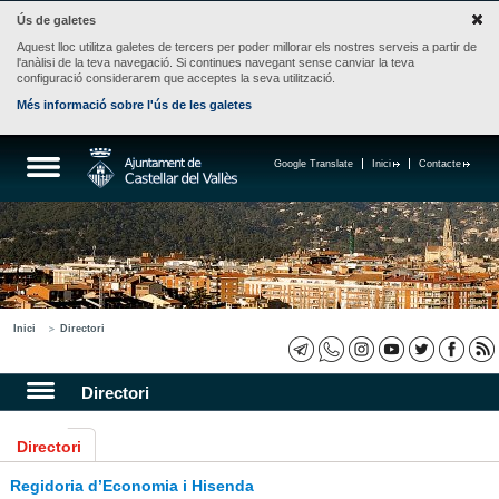
Ús de galetes
Aquest lloc utilitza galetes de tercers per poder millorar els nostres serveis a partir de
l'anàlisi de la teva navegació. Si continues navegant sense canviar la teva
configuració considerarem que acceptes la seva utilització.
Més informació sobre l'ús de les galetes
Google Translate
Inici
Contacte
Inici
Directori
Directori
Directori
Regidoria d’Economia i Hisenda