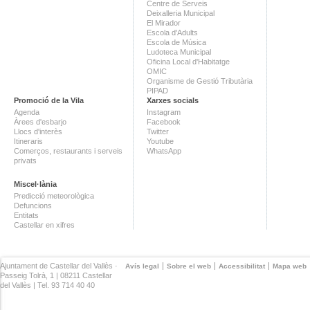
Centre de Serveis
Deixalleria Municipal
El Mirador
Escola d'Adults
Escola de Música
Ludoteca Municipal
Oficina Local d'Habitatge
OMIC
Organisme de Gestió Tributària
PIPAD
Promoció de la Vila
Xarxes socials
Agenda
Instagram
Àrees d'esbarjo
Facebook
Llocs d'interès
Twitter
Itineraris
Youtube
Comerços, restaurants i serveis
WhatsApp
privats
Miscel·lània
Predicció meteorològica
Defuncions
Entitats
Castellar en xifres
Ajuntament de Castellar del Vallès ·
Avís legal
Sobre el web
Accessibilitat
Mapa web
Passeig Tolrà, 1 | 08211 Castellar
del Vallès | Tel. 93 714 40 40