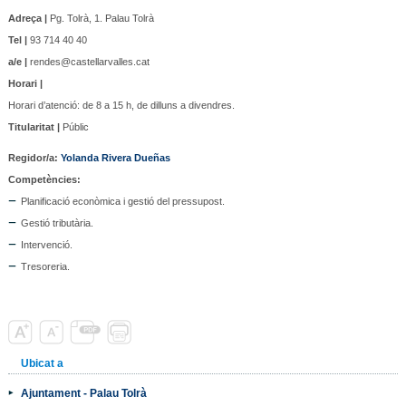
Adreça |
Pg. Tolrà, 1. Palau Tolrà
Tel |
93 714 40 40
a/e |
rendes@castellarvalles.cat
Horari |
Horari d’atenció: de 8 a 15 h, de dilluns a divendres.
Titularitat |
Públic
Regidor/a
:
Yolanda Rivera Dueñas
Competències:
Planificació econòmica i gestió del pressupost.
Gestió tributària.
Intervenció.
Tresoreria.
Ubicat a
Ajuntament - Palau Tolrà