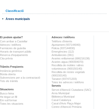
Classificació
Àrees municipals
Et podem ajudar?
Adreces i telèfons
Com arribar a Castellar
Telèfons d'interès
Adreces i telèfons
Ajuntament (937144040)
Farmàcies de guàrdia
Policia (937144830)
Horaris de transport públic
Emergències (112)
Reserva d'equipaments
Ambulàncies (061)
Cita prèvia
Avaries enllumenat (686216138)
Avaries aigua (900304070)
Recollida de mobles i altres
Tràmits Freqüents
voluminosos (900150140)
Instància genèrica
Recollida de restes vegetals
Bústia oberta
(900150140)
Subvencions per a la contractació
Tanatori (937471203)
Tots els tràmits
Totes les adreces i telèfons
Serveis
Situacions
Servei d'Atenció Ciutadana (SAC)
Arxiu Municipal
Busco feina
Biblioteca Municipal
He tingut un fill
Casal Catalunya
Em vull formar
Casal d'Avis Plaça Major
Totes les situacions
Centre d'Atenció Primària