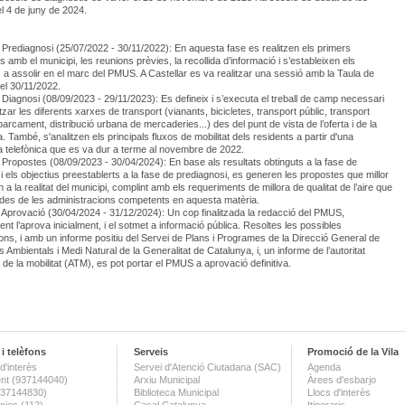
l 4 de juny de 2024.
-
Prediagnosi (
25/07/2022 - 30/11/2022):
En aquesta fase es realitzen els primers
 amb el municipi, les reunions prèvies, la recollida d’informació i s’estableixen els
s a assolir en el marc del PMUS. A Castellar es va realitzar una sessió amb la Taula de
 el 30/11/2022.
 Diagnosi (08/09/2023 - 29/11/2023): Es defineix i s’executa el treball de camp necessari
tzar les diferents xarxes de transport (vianants, bicicletes, transport públic, transport
parcament, distribució urbana de mercaderies...) des del punt de vista de l’oferta i de la
 També, s'analitzen els principals fluxos de mobilitat dels residents a partir d'una
 telefònica que es va dur a terme al novembre de 2022.
 Propostes (08/09/2023 - 30/04/2024): En base als resultats obtinguts a la fase de
 i els objectius preestablerts a la fase de prediagnosi, es generen les propostes que millor
 a la realitat del municipi, complint amb els requeriments de millora de qualitat de l’aire que
 des de les administracions competents en aquesta matèria.
 Aprovació (30/04/2024 - 31/12/2024): Un cop finalitzada la redacció del PMUS,
ent l’aprova inicialment, i el sotmet a informació pública. Resoltes les possibles
ions, i amb un informe positiu del Servei de Plans i Programes de la Direcció General de
s Ambientals i Medi Natural de la Generalitat de Catalunya, i, un informe de l’autoritat
al de la mobilitat (ATM), es pot portar el PMUS a aprovació definitiva.
i telèfons
Serveis
Promoció de la Vila
d'interès
Servei d'Atenció Ciutadana (SAC)
Agenda
nt (937144040)
Arxiu Municipal
Àrees d'esbarjo
(937144830)
Biblioteca Municipal
Llocs d'interès