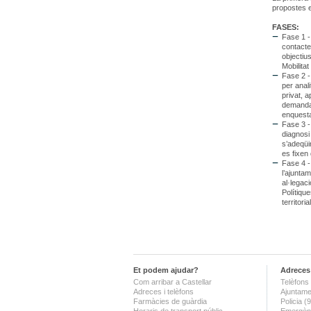
propostes e
FASES:
Fase 1 
contactes
objectiu
Mobilitat
Fase 2 -
per anali
privat, a
demanda.
enquesta
Fase 3 -
diagnosi
s’adeqüin
es fixen
Fase 4 -
l’ajuntam
al·legac
Polítique
territori
Et podem ajudar?
Adreces 
Com arribar a Castellar
Telèfons 
Adreces i telèfons
Ajuntame
Farmàcies de guàrdia
Policia 