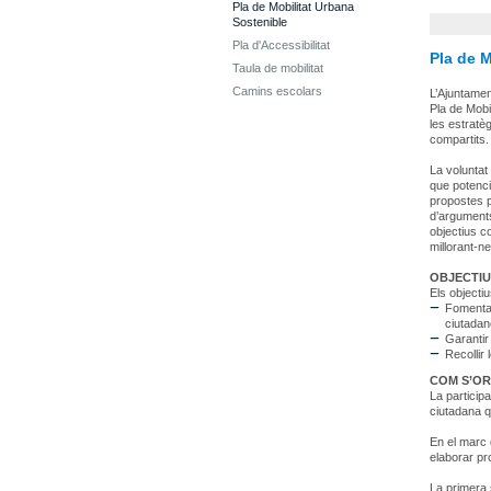
Pla de Mobilitat Urbana
Sostenible
Pla d'Accessibilitat
Pla de M
Taula de mobilitat
Camins escolars
L’Ajuntamen
Pla de Mobil
les estratèg
compartits.
La voluntat
que potenciï
propostes p
d’arguments
objectius c
millorant-ne
OBJECTIU
Els objecti
Fomentar 
ciutadan
Garantir
Recollir
COM S’OR
La participa
ciutadana qu
En el marc d
elaborar pr
La primera 