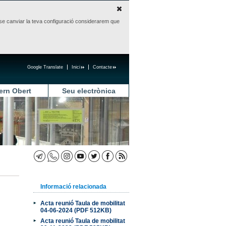
sense canviar la teva configuració considerarem que
Google Translate
Inici
Contacte
ern Obert
Seu electrònica
Informació relacionada
Acta reunió Taula de mobilitat
04-06-2024 (PDF 512KB)
Acta reunió Taula de mobilitat