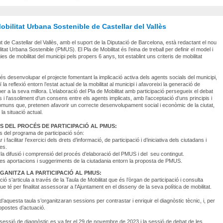
obilitat Urbana Sostenible de Castellar del Vallès
t de Castellar del Vallès, amb el suport de la Diputació de Barcelona, està redactant el nou
itat Urbana Sostenible (PMUS). El Pla de Mobilitat és l’eina de treball per definir el model i
ies de mobilitat del municipi pels propers 6 anys, tot establint uns criteris de mobilitat
 és desenvolupar el projecte fomentant la implicació activa dels agents socials del municipi,
 la reflexió entorn l’estat actual de la mobilitat al municipi i afavoreixi la generació de
er a la seva millora. L’elaboració del Pla de Mobilitat amb participació persegueix el debat
 i l’assoliment d’un consens entre els agents implicats, amb l’acceptació d’uns principis i
omuns que, pretenen afavorir un correcte desenvolupament social i econòmic de la ciutat,
 la situació actual.
S DEL PROCÉS DE PARTICIPACIÓ AL PMUS:
us del programa de participació són:
i facilitar l’exercici dels drets d’informació, de participació i d’iniciativa dels ciutadans i
es.
 la difusió i comprensió del procés d’elaboració del PMUS i del seu contingut.
 les aportacions i suggeriments de la ciutadania entorn la proposta de PMUS.
GANITZA LA PARTICIPACIÓ AL PMUS:
ció s’articula a través de la
Taula de Mobilitat
que és l’òrgan de participació i consulta
e té per finalitat assessorar a l'Ajuntament en el disseny de la seva política de mobilitat.
’aquesta taula s’organitzaran sessions per contrastar i enriquir el diagnòstic tècnic, i, per
opostes d’actuació.
sessió de diagnòstic es va fer el 29 de novembre de 2023 i la sessió de debat de les