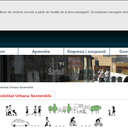
illorar els nostres serveis a partir de l'anàlisi de la teva navegació. Si continues navegant 
rir
Aprendre
Empresa i ocupació
Gov
obilitat Urbana Sostenible
obilitat Urbana Sostenible