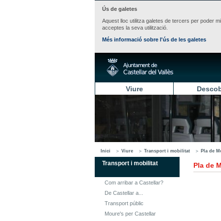
Ús de galetes
Aquest lloc utilitza galetes de tercers per poder m
acceptes la seva utilització.
Més informació sobre l'ús de les galetes
Viure
Descob
Inici
Viure
Transport i mobilitat
Pla de M
Transport i mobilitat
Pla de M
Com arribar a Castellar?
De Castellar a...
Transport públic
Moure's per Castellar