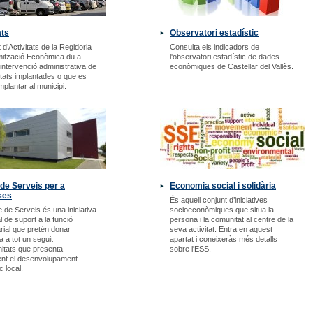
ats
Observatori estadístic
 d’Activitats de la Regidoria
Consulta els indicadors de
mització Econòmica du a
l'observatori estadístic de dades
 intervenció administrativa de
econòmiques de Castellar del Vallès.
vitats implantades o que es
mplantar al municipi.
de Serveis per a
Economia social i solidària
ses
És aquell conjunt d’iniciatives
e de Serveis és una iniciativa
socioeconòmiques que situa la
l de suport a la funció
persona i la comunitat al centre de la
ial que pretén donar
seva activitat. Entra en aquest
a a tot un seguit
apartat i coneixeràs més detalls
nitats que presenta
sobre l'ESS.
ent el desenvolupament
 local.