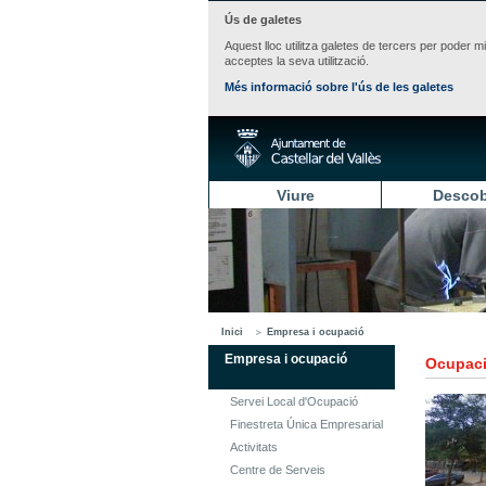
Ús de galetes
Aquest lloc utilitza galetes de tercers per poder m
acceptes la seva utilització.
Més informació sobre l'ús de les galetes
Viure
Descob
Inici
Empresa i ocupació
Empresa i ocupació
Ocupaci
Servei Local d'Ocupació
Finestreta Única Empresarial
Activitats
Centre de Serveis