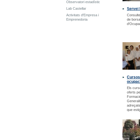
Observatori estadístic
Lab Castellar
Servei 
Activitats d'Empresa i
Consulte
Emprenedoria
de borsa
d'Ocupa
Cursos
ocupac
Els curs
oferts p
Formació
Generali
adreçats
que estig