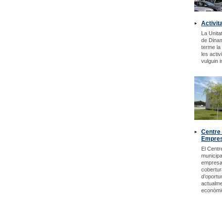
Activit
La Unitat
de Dina
terme la
les acti
vulguin i
Centre 
Empre
El Centr
municipa
empresar
cobertur
d’oportu
actualm
econòmic