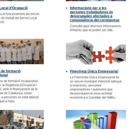
Local d'Ocupació
Informacions per a les
persones treballadores i/o
u el funcionament del servei
desocupades afectades a
 de treball del Servei Local
conseqüència del coronavirus
ció.
Consulta aquí diverses informacions
d'interès que et poden ser útils.
 de formació
Finestreta Única Empresarial
ional
La Finestreta Única Empresarial és
os de formació ocupacional
un servei municipal d'atenció adreçat
er la Regidoria d’Ocupació i
a empreses, persones
, amb el finançament de la
emprenedores i autònoms que
tat de Catalunya, estan
desenvolupen la seva activitat
 a persones en edat laboral
econòmica a Castellar del Vallès.
uin a l'atur.