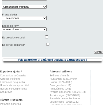
Franja d’edat
Època de l’any
És prescipció social
És servei comunitari
Vols aparèixer al catàleg d'activitats extraescolars?
Et podem ajudar?
Adreces i telèfons
Com arribar a Castellar
Telèfons d'interès
Adreces i telèfons
Ajuntament (937144040)
Farmàcies de guàrdia
Policia (937144830)
Horaris de transport públic
Emergències (112)
Reserva d'equipaments
Ambulàncies (061)
Cita prèvia
Avaries enllumenat (686216138)
Avaries aigua (900304070)
Recollida de mobles i altres
Tràmits Freqüents
voluminosos (900150140)
Instància genèrica
Recollida de restes vegetals