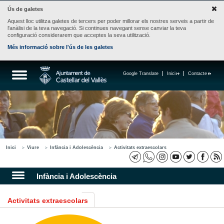
Ús de galetes
Aquest lloc utilitza galetes de tercers per poder millorar els nostres serveis a partir de
l'anàlisi de la teva navegació. Si continues navegant sense canviar la teva
configuració considerarem que acceptes la seva utilització.
Més informació sobre l'ús de les galetes
Google Translate
Inici
Contacte
Inici
Viure
Infància i Adolescència
Activitats extraescolars
Infància i Adolescència
Activitats extraescolars