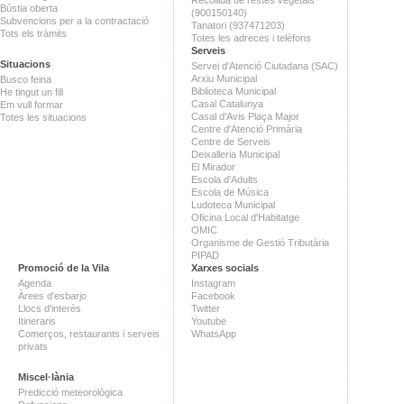
Bústia oberta
(900150140)
Subvencions per a la contractació
Tanatori (937471203)
Tots els tràmits
Totes les adreces i telèfons
Serveis
Situacions
Servei d'Atenció Ciutadana (SAC)
Arxiu Municipal
Busco feina
Biblioteca Municipal
He tingut un fill
Casal Catalunya
Em vull formar
Casal d'Avis Plaça Major
Totes les situacions
Centre d'Atenció Primària
Centre de Serveis
Deixalleria Municipal
El Mirador
Escola d'Adults
Escola de Música
Ludoteca Municipal
Oficina Local d'Habitatge
OMIC
Organisme de Gestió Tributària
PIPAD
Promoció de la Vila
Xarxes socials
Agenda
Instagram
Àrees d'esbarjo
Facebook
Llocs d'interès
Twitter
Itineraris
Youtube
Comerços, restaurants i serveis
WhatsApp
privats
Miscel·lània
Predicció meteorològica