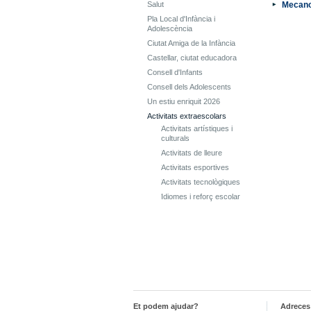
Salut
Mecanog
Pla Local d'Infància i
Adolescència
Ciutat Amiga de la Infància
Castellar, ciutat educadora
Consell d'Infants
Consell dels Adolescents
Un estiu enriquit 2026
Activitats extraescolars
Activitats artístiques i
culturals
Activitats de lleure
Activitats esportives
Activitats tecnològiques
Idiomes i reforç escolar
Et podem ajudar?
Adreces 