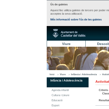
Ús de galetes
Aquest lloc utilitza galetes de tercers per poder m
acceptes la seva utilització.
Més informació sobre l'ús de les galetes
Viure
Descob
Inici
Viure
Infància i Adolescència
Activi
Infància i Adolescència
Activita
Agenda infantil
Criteris
Class
Cultura i Lleure
Educació
Resulta
Esport