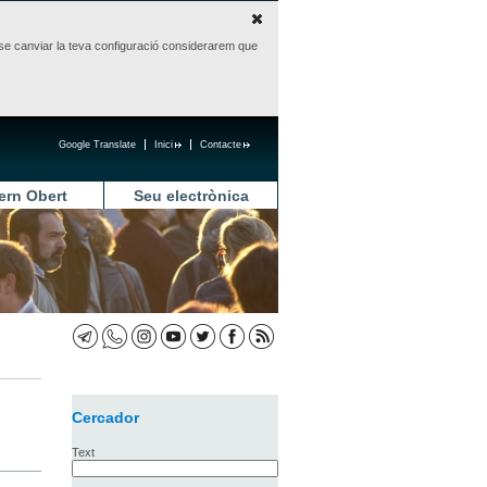
sense canviar la teva configuració considerarem que
Google Translate
Inici
Contacte
ern Obert
Seu electrònica
Cercador
Text