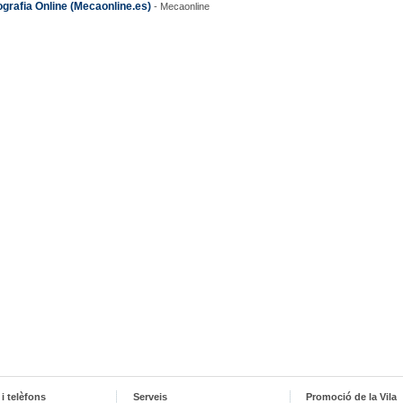
rafia Online (Mecaonline.es)
- Mecaonline
i telèfons
Serveis
Promoció de la Vila