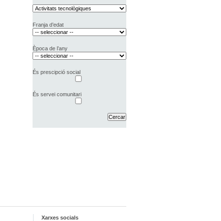
Franja d’edat
Època de l’any
És prescipció social
És servei comunitari
Xarxes socials