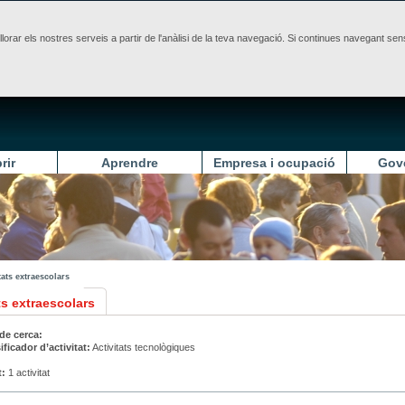
illorar els nostres serveis a partir de l'anàlisi de la teva navegació. Si continues navegant 
rir
Aprendre
Empresa i ocupació
Gov
tats extraescolars
ts extraescolars
 de cerca:
ificador d’activitat:
Activitats tecnològiques
t:
1 activitat