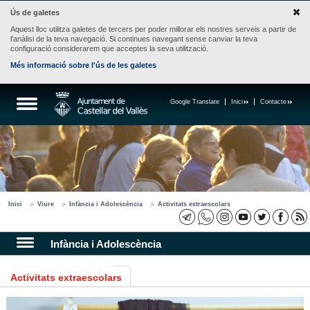
Ús de galetes
Aquest lloc utilitza galetes de tercers per poder millorar els nostres serveis a partir de
l'anàlisi de la teva navegació. Si continues navegant sense canviar la teva
configuració considerarem que acceptes la seva utilització.
Més informació sobre l'ús de les galetes
Google Translate
Inici
Contacte
Inici
Viure
Infància i Adolescència
Activitats extraescolars
Infància i Adolescència
Activitats extraescolars