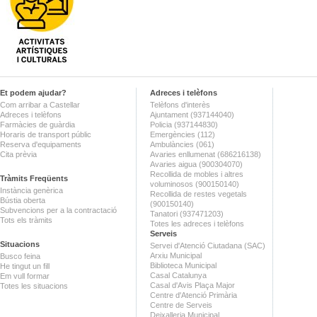
Et podem ajudar?
Adreces i telèfons
Com arribar a Castellar
Telèfons d'interès
Adreces i telèfons
Ajuntament (937144040)
Farmàcies de guàrdia
Policia (937144830)
Horaris de transport públic
Emergències (112)
Reserva d'equipaments
Ambulàncies (061)
Cita prèvia
Avaries enllumenat (686216138)
Avaries aigua (900304070)
Recollida de mobles i altres
Tràmits Freqüents
voluminosos (900150140)
Instància genèrica
Recollida de restes vegetals
Bústia oberta
(900150140)
Subvencions per a la contractació
Tanatori (937471203)
Tots els tràmits
Totes les adreces i telèfons
Serveis
Situacions
Servei d'Atenció Ciutadana (SAC)
Arxiu Municipal
Busco feina
Biblioteca Municipal
He tingut un fill
Casal Catalunya
Em vull formar
Casal d'Avis Plaça Major
Totes les situacions
Centre d'Atenció Primària
Centre de Serveis
Deixalleria Municipal