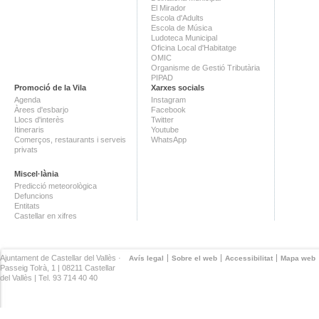
El Mirador
Escola d'Adults
Escola de Música
Ludoteca Municipal
Oficina Local d'Habitatge
OMIC
Organisme de Gestió Tributària
PIPAD
Promoció de la Vila
Xarxes socials
Agenda
Instagram
Àrees d'esbarjo
Facebook
Llocs d'interès
Twitter
Itineraris
Youtube
Comerços, restaurants i serveis
WhatsApp
privats
Miscel·lània
Predicció meteorològica
Defuncions
Entitats
Castellar en xifres
Ajuntament de Castellar del Vallès ·
Avís legal
Sobre el web
Accessibilitat
Mapa web
Passeig Tolrà, 1 | 08211 Castellar
del Vallès | Tel. 93 714 40 40