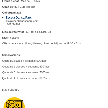
Franja d’edat |
Més de 16 anys
Quan es fa? |
Curs escolar
Qui organitza |
Escola Dansa Parc
info@escoladansaparc.com
| 607274702
Lloc de l’activitat |
C. Prat de la Riba, 38
Dies i horaris |
Clàssic avançat – dilluns, dimarts, dimecres i dijous de 19.30 a 21 h.
Observacions |
Quota d'1 classe x setmana: 50€/mes
Quota de 2 classes x setmana: 60€/mes
Quota de 3 classes x setmana: 70€/mes
Quota de 4 classes x setmana: 80€/mes
Matrícula: 55€