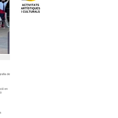
grafia de
ació en
ió
es