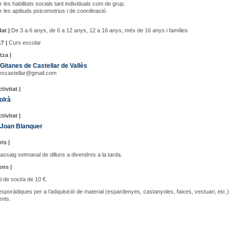
 les habilitats socials tant individuals com de grup.
r les aptituds psicomotrius i de coordinació.
at |
De 3 a 6 anys, de 6 a 12 anys, 12 a 16 anys, més de 16 anys i famílies
? |
Curs escolar
tza |
 Gitanes de Castellar de Vallès
nescastellar@gmail.com
tivitat |
olrà
tivitat |
 Joan Blanquer
ris |
assaig setmanal de dilluns a divendres a la tarda.
ons |
 de soci/a de 10 €.
poràdiques per a l’adquisició de material (espardenyes, castanyoles, faixes, vestuari, etc.) 
nts.