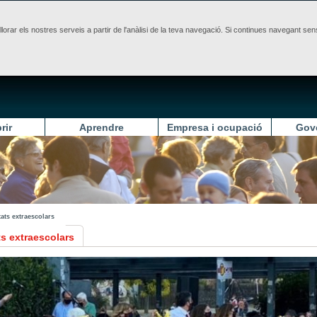
illorar els nostres serveis a partir de l'anàlisi de la teva navegació. Si continues navegant 
rir
Aprendre
Empresa i ocupació
Gov
tats extraescolars
ts extraescolars