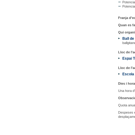
Potenciar
Potencia
Franja d’ed
Quan es fa
Qui organi
Ball de
ballgita
Lloc de l’ac
Espai T
Lloc de l’ac
Escola
Dies i hora
Una hora d'
Observaci
Quota anual
Despeses es
desplaçame