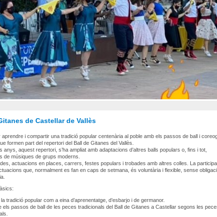
Gitanes de Castellar de Vallès
er aprendre i compartir una tradició popular centenària al poble amb els passos de ball i coreo
ue formen part del repertori del Ball de Gitanes del Vallès.
s anys, aquest repertori, s’ha ampliat amb adaptacions d’altres balls populars o, fins i tot,
es de músiques de grups moderns.
ades, actuacions en places, carrers, festes populars i trobades amb altres colles. La particip
tuacions que, normalment es fan en caps de setmana, és voluntària i flexible, sense obligac
ia.
àsics:
r la tradició popular com a eina d’aprenentatge, d’esbarjo i de germanor.
 els passos de ball de les peces tradicionals del Ball de Gitanes a Castellar segons les pec
als.