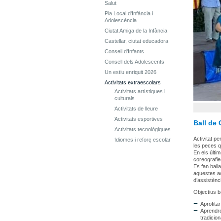
Salut
Pla Local d'Infància i
Adolescència
Ciutat Amiga de la Infància
Castellar, ciutat educadora
Consell d'Infants
Consell dels Adolescents
Un estiu enriquit 2026
Activitats extraescolars
Activitats artístiques i
culturals
Activitats de lleure
Activitats esportives
Ball de 
Activitats tecnològiques
Activitat p
Idiomes i reforç escolar
les peces q
En els últim
coreografi
Es fan ball
aquestes ac
d’assistènc
Objectius b
Aprofita
Aprendre
tradicion