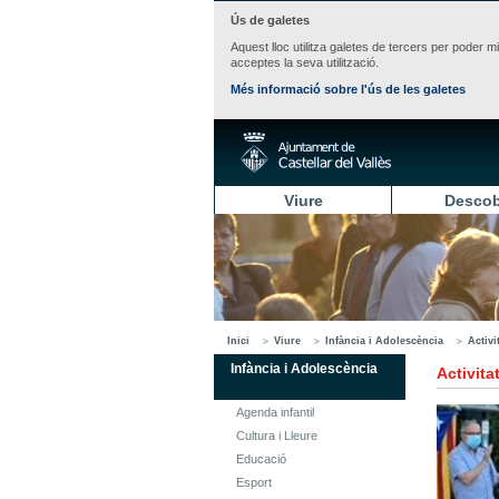
Ús de galetes
Aquest lloc utilitza galetes de tercers per poder m
acceptes la seva utilització.
Més informació sobre l'ús de les galetes
Viure
Descob
Inici
Viure
Infància i Adolescència
Activi
Infància i Adolescència
Activita
Agenda infantil
Cultura i Lleure
Educació
Esport