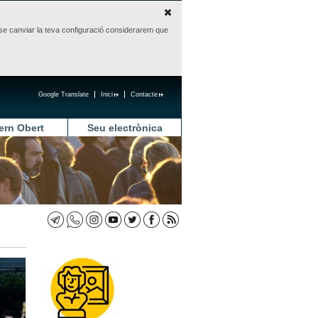
sense canviar la teva configuració considerarem que
Google Translate
Inici
Contacte
ern Obert
Seu electrònica