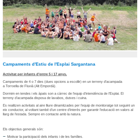
Campaments d'Estiu de l'Esplai Sargantana
Activitat per infants d’entre 5 i 17 anys.
Campaments de 4 o 7 dies (dues opcions a escollir) en un terreny d'acampada
a Torroella de Fluvià (Alt Empordà).
Dormim en tendes i els àpats son a càrrec de l’equip d’intendència de l’Esplai. El
terreny d’acampada disposa de lavabos, dutxes i cuina.
Es realitzen activitats al aire lliure dinamitzades per l’equip de monitoratge tot seguint un
eix conductor, al voltant també d’un centre d’interès per garantir l’educació en valors al
llarg de l’estada. Sempre en contacte amb la natura.
Els objectius generals són:
Motivar la participació dels infants i de les famílies.