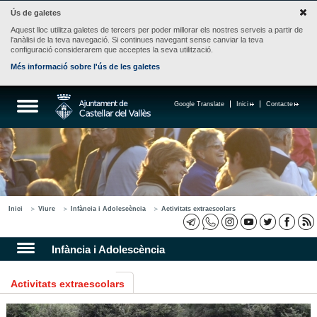
Ús de galetes
Aquest lloc utilitza galetes de tercers per poder millorar els nostres serveis a partir de
l'anàlisi de la teva navegació. Si continues navegant sense canviar la teva
configuració considerarem que acceptes la seva utilització.
Més informació sobre l'ús de les galetes
Google Translate
Inici
Contacte
Inici
Viure
Infància i Adolescència
Activitats extraescolars
Infància i Adolescència
Activitats extraescolars