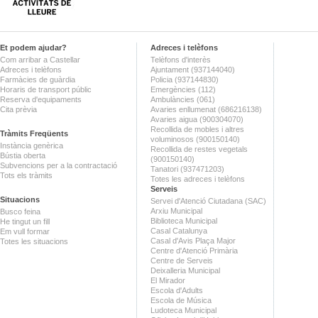
Et podem ajudar?
Adreces i telèfons
Com arribar a Castellar
Telèfons d'interès
Adreces i telèfons
Ajuntament (937144040)
Farmàcies de guàrdia
Policia (937144830)
Horaris de transport públic
Emergències (112)
Reserva d'equipaments
Ambulàncies (061)
Cita prèvia
Avaries enllumenat (686216138)
Avaries aigua (900304070)
Recollida de mobles i altres
Tràmits Freqüents
voluminosos (900150140)
Instància genèrica
Recollida de restes vegetals
Bústia oberta
(900150140)
Subvencions per a la contractació
Tanatori (937471203)
Tots els tràmits
Totes les adreces i telèfons
Serveis
Situacions
Servei d'Atenció Ciutadana (SAC)
Arxiu Municipal
Busco feina
Biblioteca Municipal
He tingut un fill
Casal Catalunya
Em vull formar
Casal d'Avis Plaça Major
Totes les situacions
Centre d'Atenció Primària
Centre de Serveis
Deixalleria Municipal
El Mirador
Escola d'Adults
Escola de Música
Ludoteca Municipal