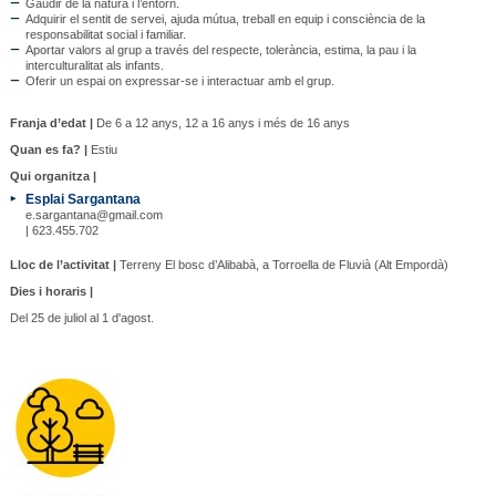
Gaudir de la natura i l’entorn.
Adquirir el sentit de servei, ajuda mútua, treball en equip i consciència de la
responsabilitat social i familiar.
Aportar valors al grup a través del respecte, tolerància, estima, la pau i la
interculturalitat als infants.
Oferir un espai on expressar-se i interactuar amb el grup.
Franja d’edat |
De 6 a 12 anys, 12 a 16 anys i més de 16 anys
Quan es fa? |
Estiu
Qui organitza |
Esplai Sargantana
e.sargantana@gmail.com
| 623.455.702
Lloc de l’activitat |
Terreny El bosc d’Alibabà, a Torroella de Fluvià (Alt Empordà)
Dies i horaris |
Del 25 de juliol al 1 d'agost.