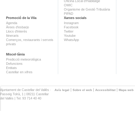
Oficina Local d'Habitatge
OMIC
Organisme de Gestió Tributària
PIPAD
Promoció de la Vila
Xarxes socials
Agenda
Instagram
Àrees d'esbarjo
Facebook
Llocs d'interès
Twitter
Itineraris
Youtube
Comerços, restaurants i serveis
WhatsApp
privats
Miscel·lània
Predicció meteorològica
Defuncions
Entitats
Castellar en xifres
Ajuntament de Castellar del Vallès ·
Avís legal
Sobre el web
Accessibilitat
Mapa web
Passeig Tolrà, 1 | 08211 Castellar
del Vallès | Tel. 93 714 40 40