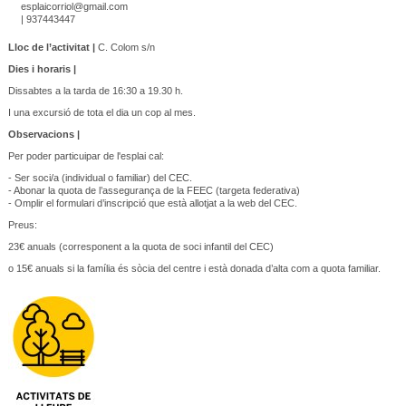
esplaicorriol@gmail.com
| 937443447
Lloc de l’activitat |
C. Colom s/n
Dies i horaris |
Dissabtes a la tarda de 16:30 a 19.30 h.
I una excursió de tota el dia un cop al mes.
Observacions |
Per poder particuipar de l'esplai cal:
- Ser soci/a (individual o familiar) del CEC.
- Abonar la quota de l’assegurança de la FEEC (targeta federativa)
- Omplir el formulari d’inscripció que està allotjat a la web del CEC.
Preus:
23€ anuals (corresponent a la quota de soci infantil del CEC)
o 15€ anuals si la família és sòcia del centre i està donada d’alta com a quota familiar.