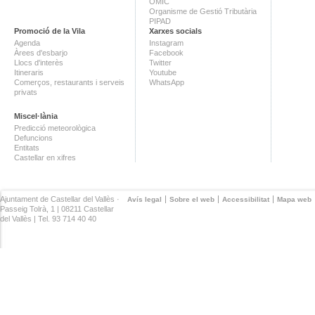
OMIC
Organisme de Gestió Tributària
PIPAD
Promoció de la Vila
Xarxes socials
Agenda
Instagram
Àrees d'esbarjo
Facebook
Llocs d'interès
Twitter
Itineraris
Youtube
Comerços, restaurants i serveis
WhatsApp
privats
Miscel·lània
Predicció meteorològica
Defuncions
Entitats
Castellar en xifres
Ajuntament de Castellar del Vallès ·
Avís legal
Sobre el web
Accessibilitat
Mapa web
Passeig Tolrà, 1 | 08211 Castellar
del Vallès | Tel. 93 714 40 40