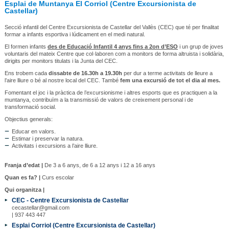
Esplai de Muntanya El Corriol (Centre Excursionista de
Castellar)
Secció infantil del Centre Excursionista de Castellar del Vallès (CEC) que té per finalitat
formar a infants esportiva i lúdicament en el medi natural.
El formen infants
des de Educació Infantil 4 anys fins a 2on d’ESO
i un grup de joves
voluntaris del mateix Centre que col·laboren com a monitors de forma altruista i solidària,
dirigits per monitors titulats i la Junta del CEC.
Ens trobem cada
dissabte de 16.30h a 19.30h
per dur a terme activitats de lleure a
l’aire lliure o bé al nostre local del CEC. També
fem una excursió de tot el dia al mes.
Fomentant el joc i la pràctica de l’excursionisme i altres esports que es practiquen a la
muntanya, contribuïm a la transmissió de valors de creixement personal i de
transformació social.
Objectius generals:
Educar en valors.
Estimar i preservar la natura.
Activitats i excursions a l’aire lliure.
Franja d’edat |
De 3 a 6 anys, de 6 a 12 anys i 12 a 16 anys
Quan es fa? |
Curs escolar
Qui organitza |
CEC - Centre Excursionista de Castellar
cecastellar@gmail.com
| 937 443 447
Esplai Corriol (Centre Excursionista de Castellar)