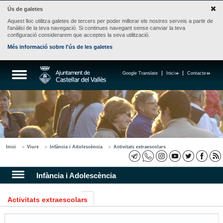
Ús de galetes
Aquest lloc utilitza galetes de tercers per poder millorar els nostres serveis a partir de
l'anàlisi de la teva navegació. Si continues navegant sense canviar la teva
configuració considerarem que acceptes la seva utilització.
Més informació sobre l'ús de les galetes
Google Translate
Inici
Contacte
Inici
Viure
Infància i Adolescència
Activitats extraescolars
Infància i Adolescència
Activitats extraescolars