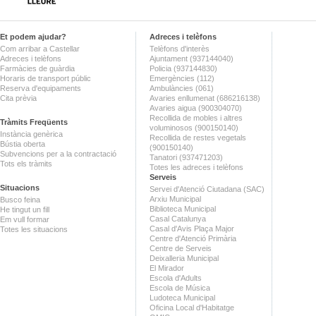
Et podem ajudar?
Adreces i telèfons
Com arribar a Castellar
Telèfons d'interès
Adreces i telèfons
Ajuntament (937144040)
Farmàcies de guàrdia
Policia (937144830)
Horaris de transport públic
Emergències (112)
Reserva d'equipaments
Ambulàncies (061)
Cita prèvia
Avaries enllumenat (686216138)
Avaries aigua (900304070)
Recollida de mobles i altres
Tràmits Freqüents
voluminosos (900150140)
Instància genèrica
Recollida de restes vegetals
Bústia oberta
(900150140)
Subvencions per a la contractació
Tanatori (937471203)
Tots els tràmits
Totes les adreces i telèfons
Serveis
Situacions
Servei d'Atenció Ciutadana (SAC)
Arxiu Municipal
Busco feina
Biblioteca Municipal
He tingut un fill
Casal Catalunya
Em vull formar
Casal d'Avis Plaça Major
Totes les situacions
Centre d'Atenció Primària
Centre de Serveis
Deixalleria Municipal
El Mirador
Escola d'Adults
Escola de Música
Ludoteca Municipal
Oficina Local d'Habitatge