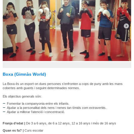
Boxa (Gimnàs World)
La Boxa és un esport on dues persones s'enfronten a cops de puny amb les mans
cobertes amb guants i seguint determinades normes.
Els objectius generals són:
Fomentar la companyonia entre els infants.
Ajudar a la personalitat dels nens i nenes tan tímids com extravertits.
Ajudar a millorar l'atenció i concentració.
Franja d’edat |
De 3 a 6 anys, de 6 a 12 anys, 12 a 16 anys i més de 16 anys
Quan es fa? |
Curs escolar