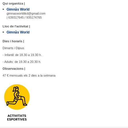
Qui organitza |
Gimnàs World
gimnasworldtkd@gmail.com
| 639317645 / 935174765
Lloc de l’activitat |
Gimnàs World
Dies i horaris |
Dimarts i Dijous
- Infantil: de 18.30 a 19.30 h.
- Adults: de 19.30 a 20.30 h.
Observacions |
47 € mensuals els 2 dies a la setmana