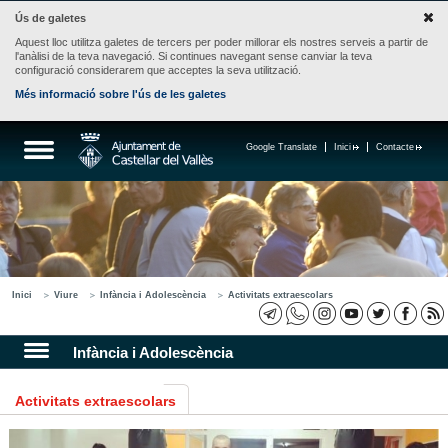
Ús de galetes
Aquest lloc utilitza galetes de tercers per poder millorar els nostres serveis a partir de
l'anàlisi de la teva navegació. Si continues navegant sense canviar la teva
configuració considerarem que acceptes la seva utilització.
Més informació sobre l'ús de les galetes
Google Translate
Inici
Contacte
Inici
Viure
Infància i Adolescència
Activitats extraescolars
Infància i Adolescència
Activitats extraescolars