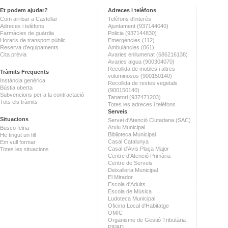
Et podem ajudar?
Adreces i telèfons
Com arribar a Castellar
Telèfons d'interès
Adreces i telèfons
Ajuntament (937144040)
Farmàcies de guàrdia
Policia (937144830)
Horaris de transport públic
Emergències (112)
Reserva d'equipaments
Ambulàncies (061)
Cita prèvia
Avaries enllumenat (686216138)
Avaries aigua (900304070)
Recollida de mobles i altres
Tràmits Freqüents
voluminosos (900150140)
Instància genèrica
Recollida de restes vegetals
Bústia oberta
(900150140)
Subvencions per a la contractació
Tanatori (937471203)
Tots els tràmits
Totes les adreces i telèfons
Serveis
Situacions
Servei d'Atenció Ciutadana (SAC)
Arxiu Municipal
Busco feina
Biblioteca Municipal
He tingut un fill
Casal Catalunya
Em vull formar
Casal d'Avis Plaça Major
Totes les situacions
Centre d'Atenció Primària
Centre de Serveis
Deixalleria Municipal
El Mirador
Escola d'Adults
Escola de Música
Ludoteca Municipal
Oficina Local d'Habitatge
OMIC
Organisme de Gestió Tributària
PIPAD