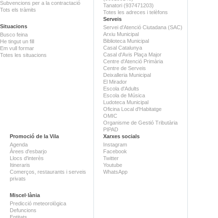
Subvencions per a la contractació
Tanatori (937471203)
Tots els tràmits
Totes les adreces i telèfons
Serveis
Situacions
Servei d'Atenció Ciutadana (SAC)
Arxiu Municipal
Busco feina
Biblioteca Municipal
He tingut un fill
Casal Catalunya
Em vull formar
Casal d'Avis Plaça Major
Totes les situacions
Centre d'Atenció Primària
Centre de Serveis
Deixalleria Municipal
El Mirador
Escola d'Adults
Escola de Música
Ludoteca Municipal
Oficina Local d'Habitatge
OMIC
Organisme de Gestió Tributària
PIPAD
Promoció de la Vila
Xarxes socials
Agenda
Instagram
Àrees d'esbarjo
Facebook
Llocs d'interès
Twitter
Itineraris
Youtube
Comerços, restaurants i serveis
WhatsApp
privats
Miscel·lània
Predicció meteorològica
Defuncions
Entitats