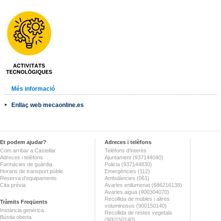
Més informació
Enllaç web mecaonline.es
Et podem ajudar?
Adreces i telèfons
Com arribar a Castellar
Telèfons d'interès
Adreces i telèfons
Ajuntament (937144040)
Farmàcies de guàrdia
Policia (937144830)
Horaris de transport públic
Emergències (112)
Reserva d'equipaments
Ambulàncies (061)
Cita prèvia
Avaries enllumenat (686216138)
Avaries aigua (900304070)
Recollida de mobles i altres
Tràmits Freqüents
voluminosos (900150140)
Instància genèrica
Recollida de restes vegetals
Bústia oberta
(900150140)