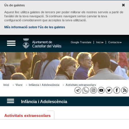
Ús de galetes
Aquest lloc utilitza galetes de tercers per poder millorar els nostres serveis a partir de
l'anàlisi de la teva navegació. Si continues navegant sense canviar la teva
configuració considerarem que acceptes la seva utilització.
Més informació sobre l'ús de les galetes
Google Translate
Inici
Contacte
Inici
Viure
Infància i Adolescència
Activitats extraescolars
Infància i Adolescència
Activitats extraescolars