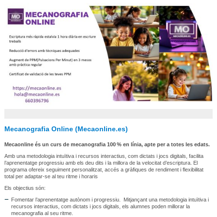
Mecanografia Online (Mecaonline.es)
Mecaonline és un curs de mecanografia 100 % en línia, apte per a totes les edats.
Amb una metodologia intuïtiva i recursos interactius, com dictats i jocs digitals, facilita
l’aprenentatge progressiu amb els deu dits i la millora de la velocitat d’escriptura. El
programa ofereix seguiment personalitzat, accés a gràfiques de rendiment i flexibilitat
total per adaptar-se al teu ritme i horaris
Els objectius són:
Fomentar l’aprenentatge autònom i progressiu. Mitjançant una metodologia intuïtiva i
recursos interactius, com dictats i jocs digitals, els alumnes poden millorar la
mecanografia al seu ritme.