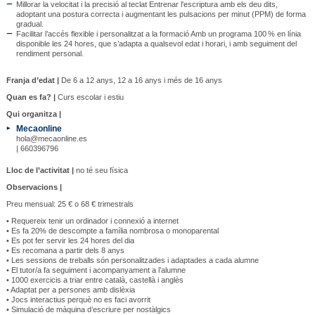
Millorar la velocitat i la precisió al teclat Entrenar l'escriptura amb els deu dits,
adoptant una postura correcta i augmentant les pulsacions per minut (PPM) de forma
gradual.
Facilitar l’accés flexible i personalitzat a la formació Amb un programa 100 % en línia
disponible les 24 hores, que s’adapta a qualsevol edat i horari, i amb seguiment del
rendiment personal.
Franja d’edat |
De 6 a 12 anys, 12 a 16 anys i més de 16 anys
Quan es fa? |
Curs escolar i estiu
Qui organitza |
Mecaonline
hola@mecaonline.es
| 660396796
Lloc de l’activitat |
no té seu física
Observacions |
Preu mensual: 25 € o 68 € trimestrals
• Requereix tenir un ordinador i connexió a internet
• Es fa 20% de descompte a família nombrosa o monoparental
• Es pot fer servir les 24 hores del dia
• Es recomana a partir dels 8 anys
• Les sessions de treballs són personalitzades i adaptades a cada alumne
• El tutor/a fa seguiment i acompanyament a l’alumne
• 1000 exercicis a triar entre català, castellà i anglès
• Adaptat per a persones amb dislèxia
• Jocs interactius perquè no es faci avorrit
• Simulació de màquina d’escriure per nostàlgics