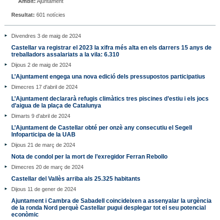
Àmbit:
Ajuntament
Resultat:
601 notícies
Divendres 3 de maig de 2024
Castellar va registrar el 2023 la xifra més alta en els darrers 15 anys de
treballadors assalariats a la vila: 6.310
Dijous 2 de maig de 2024
L’Ajuntament engega una nova edició dels pressupostos participatius
Dimecres 17 d'abril de 2024
L’Ajuntament declararà refugis climàtics tres piscines d’estiu i els jocs
d’aigua de la plaça de Catalunya
Dimarts 9 d'abril de 2024
L’Ajuntament de Castellar obté per onzè any consecutiu el Segell
Infoparticipa de la UAB
Dijous 21 de març de 2024
Nota de condol per la mort de l’exregidor Ferran Rebollo
Dimecres 20 de març de 2024
Castellar del Vallès arriba als 25.325 habitants
Dijous 11 de gener de 2024
Ajuntament i Cambra de Sabadell coincideixen a assenyalar la urgència
de la ronda Nord perquè Castellar pugui desplegar tot el seu potencial
econòmic