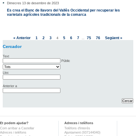
Dimecres 13 de desembre de 2023
Es crea el Banc de llavors del Vallès Occidental per recuperar les
varietats agrícoles tradicionals de la comarca
« Anterior
1
2
3
5
6
7
75
76
Següent »
4
...
Cercador
Text
Públic
Lloc
Anterior a
Et podem ajudar?
Adreces i telèfons
Com arribar a Castellar
Telèfons d'interès
Adreces i telèfons
Ajuntament (937144040)