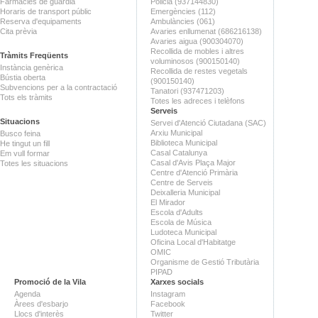
Farmàcies de guàrdia
Policia (937144830)
Horaris de transport públic
Emergències (112)
Reserva d'equipaments
Ambulàncies (061)
Cita prèvia
Avaries enllumenat (686216138)
Avaries aigua (900304070)
Recollida de mobles i altres
Tràmits Freqüents
voluminosos (900150140)
Instància genèrica
Recollida de restes vegetals
Bústia oberta
(900150140)
Subvencions per a la contractació
Tanatori (937471203)
Tots els tràmits
Totes les adreces i telèfons
Serveis
Situacions
Servei d'Atenció Ciutadana (SAC)
Arxiu Municipal
Busco feina
Biblioteca Municipal
He tingut un fill
Casal Catalunya
Em vull formar
Casal d'Avis Plaça Major
Totes les situacions
Centre d'Atenció Primària
Centre de Serveis
Deixalleria Municipal
El Mirador
Escola d'Adults
Escola de Música
Ludoteca Municipal
Oficina Local d'Habitatge
OMIC
Organisme de Gestió Tributària
PIPAD
Promoció de la Vila
Xarxes socials
Agenda
Instagram
Àrees d'esbarjo
Facebook
Llocs d'interès
Twitter