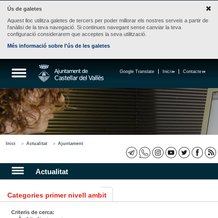
Ús de galetes
Aquest lloc utilitza galetes de tercers per poder millorar els nostres serveis a partir de
l'anàlisi de la teva navegació. Si continues navegant sense canviar la teva
configuració considerarem que acceptes la seva utilització.
Més informació sobre l'ús de les galetes
Google Translate
Inici
Contacte
Inici
Actualitat
Ajuntament
Actualitat
Categories primer nivell ambit
Criteris de cerca: