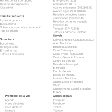
Horaris de transport públic
Emergències (112)
Reserva d'equipaments
Ambulàncies (061)
Cita prèvia
Avaries enllumenat (686216138)
Avaries aigua (900304070)
Recollida de mobles i altres
Tràmits Freqüents
voluminosos (900150140)
Instància genèrica
Recollida de restes vegetals
Bústia oberta
(900150140)
Subvencions per a la contractació
Tanatori (937471203)
Tots els tràmits
Totes les adreces i telèfons
Serveis
Situacions
Servei d'Atenció Ciutadana (SAC)
Arxiu Municipal
Busco feina
Biblioteca Municipal
He tingut un fill
Casal Catalunya
Em vull formar
Casal d'Avis Plaça Major
Totes les situacions
Centre d'Atenció Primària
Centre de Serveis
Deixalleria Municipal
El Mirador
Escola d'Adults
Escola de Música
Ludoteca Municipal
Oficina Local d'Habitatge
OMIC
Organisme de Gestió Tributària
PIPAD
Promoció de la Vila
Xarxes socials
Agenda
Instagram
Àrees d'esbarjo
Facebook
Llocs d'interès
Twitter
Itineraris
Youtube