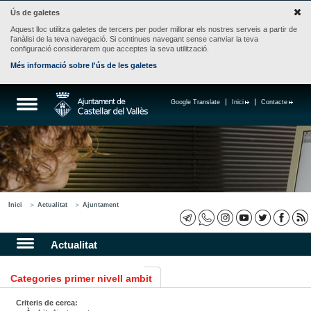
Ús de galetes
Aquest lloc utilitza galetes de tercers per poder millorar els nostres serveis a partir de
l'anàlisi de la teva navegació. Si continues navegant sense canviar la teva
configuració considerarem que acceptes la seva utilització.
Més informació sobre l'ús de les galetes
Google Translate
Inici
Contacte
Inici
Actualitat
Ajuntament
Actualitat
Categories primer nivell ambit
Criteris de cerca: