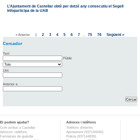
L’Ajuntament de Castellar obté per dotzè any consecutiu el Segell
Infoparticipa de la UAB
2
3
4
5
6
7
75
76
Següent »
« Anterior
1
...
Cercador
Text
Públic
Lloc
Anterior a
Et podem ajudar?
Adreces i telèfons
Com arribar a Castellar
Telèfons d'interès
Adreces i telèfons
Ajuntament (937144040)
Farmàcies de guàrdia
Policia (937144830)