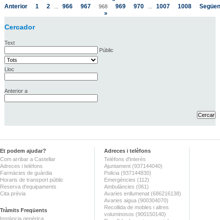
Anterior
1
2
966
967
969
970
1007
1008
Següen
...
968
...
»
Cercador
Text
Públic
Lloc
Anterior a
Et podem ajudar?
Adreces i telèfons
Com arribar a Castellar
Telèfons d'interès
Adreces i telèfons
Ajuntament (937144040)
Farmàcies de guàrdia
Policia (937144830)
Horaris de transport públic
Emergències (112)
Reserva d'equipaments
Ambulàncies (061)
Cita prèvia
Avaries enllumenat (686216138)
Avaries aigua (900304070)
Recollida de mobles i altres
Tràmits Freqüents
voluminosos (900150140)
Instància genèrica