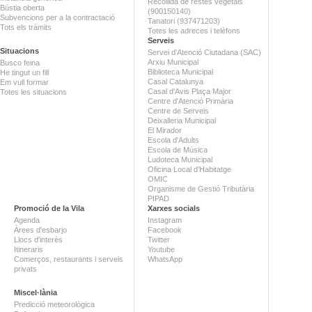
Recollida de restes vegetals
Bústia oberta
(900150140)
Subvencions per a la contractació
Tanatori (937471203)
Tots els tràmits
Totes les adreces i telèfons
Serveis
Situacions
Servei d'Atenció Ciutadana (SAC)
Arxiu Municipal
Busco feina
Biblioteca Municipal
He tingut un fill
Casal Catalunya
Em vull formar
Casal d'Avis Plaça Major
Totes les situacions
Centre d'Atenció Primària
Centre de Serveis
Deixalleria Municipal
El Mirador
Escola d'Adults
Escola de Música
Ludoteca Municipal
Oficina Local d'Habitatge
OMIC
Organisme de Gestió Tributària
PIPAD
Promoció de la Vila
Xarxes socials
Agenda
Instagram
Àrees d'esbarjo
Facebook
Llocs d'interès
Twitter
Itineraris
Youtube
Comerços, restaurants i serveis
WhatsApp
privats
Miscel·lània
Predicció meteorològica