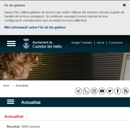
Ús de galetes
Aquest lloc utilitza galetes de tercers per poder millorar els nostres serveis a partir de
l'anàlisi de la teva navegació. Si continues navegant sense canviar la teva
configuració considerarem que acceptes la seva utilització.
Més informació sobre l'ús de les galetes
Google Translate
Inici
Contacte
Inici
Actualitat
Actualitat
Actualitat
Resultat:
8064 notícies