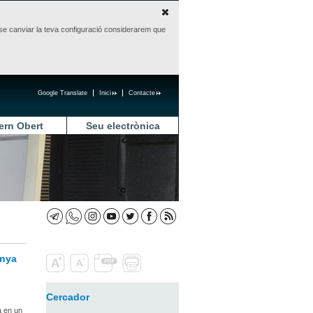
sense canviar la teva configuració considerarem que
Google Translate
Inici
Contacte
ern Obert
Seu electrònica
unya
Cercador
à en un