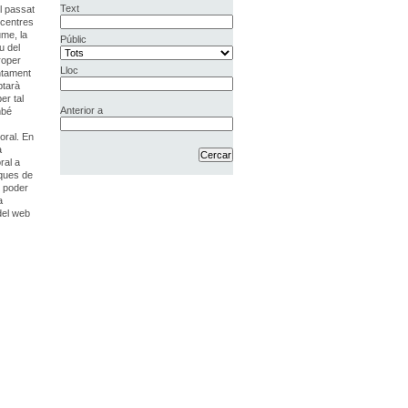
Text
l passat
 centres
ume, la
Públic
u del
roper
Lloc
untament
ptarà
er tal
Anterior a
mbé
oral. En
à
ral a
iques de
r poder
a
del web