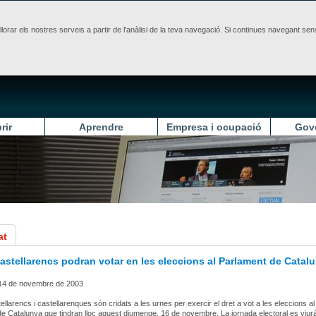
illorar els nostres serveis a partir de l'anàlisi de la teva navegació. Si continues navegant 
rir
Aprendre
Empresa i ocupació
Gov
at
astellarencs podran votar en les eleccions al Parlament de Catal
14 de novembre de 2003
ellarencs i castellarenques són cridats a les urnes per exercir el dret a vot a les eleccions al
e Catalunya que tindran lloc aquest diumenge, 16 de novembre. La jornada electoral es viur