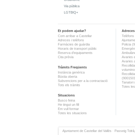
Via pública
LGTBIQ+
Et podem ajudar?
Adreces 
Com arribar a Castellar
Telèfons 
Adreces i telèfons
Ajuntame
Farmàcies de guàrdia
Policia 
Horaris de transport públic
Emergènc
Reserva d'equipaments
Ambulànc
Cita prèvia
Avaries 
Avaries 
Recollida
Tràmits Freqüents
volumino
Instància genèrica
Recollid
Bústia oberta
(900150
Subvencions per a la contractació
Tanatori
Tots els tràmits
Totes les
Situacions
Busco feina
He tingut un fill
Em vull formar
Totes les situacions
Ajuntament de Castellar del Vallès · Passeig Tolrà,