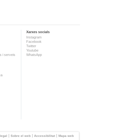
Xarxes socials
Instagram
Facebook
Twitter
Youtube
 i serveis
WhatsApp
ca
legal
Sobre el web
Accessibilitat
Mapa web