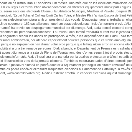
 locals on es distribuiran 12 seccions i 18 meses, una més que en les eleccions municipals de
 Els col·legis electorals s'han ubicat novament, en diferents equipaments municipals i alguns
í, seran seccions electorals l'Ateneu, la Biblioteca Municipal, l'Auditori, el Pavelló Joaquim Bl
icipal, l'Espai Tolrà, el Col·legi Emili Carles Tolrà, el Mestre Pla i l'antiga Escola de Sant Feli
mesa electoral comptarà amb un president i dos vocals. D'aquesta manera, treballaran el p
6 de novembre, 162 castellarencs, que han estat seleccionats, fruit d'un sorteig previ. L'Aj
r també ha previst un desplegament municipal per diumenge. Així, cada secció electoral com
esentant del personal del consistori. La Policia Local també treballarà durant tota la jornada p
 la seguretat i recollir les dades de participació. A més, a les dependències del Palau Tolrà ta
personal administratiu, per atendre especialment aquelles persones que es trobin amb alguna
 bé perquè no sàpiguen on han d'anar votar o bé perquè que hi hagi algun error en el cens elect
 mobilitzat a una trentena de persones. D'altra banda, el Departament de Premsa es traslladar
 aquest diumenge a la sala de Plens de l'Ajuntament, des d'on es seguirà tot el procés electo
sistema informàtic. Així, s'instal·larà una pantalla per la qual es projectaran gràfics i estadíst
ació i l'escrutini de vots de la jornada electoral. També es mostraran dades d'altres comicis pe
tives. Qualsevol ciutadà es podrà acostar a l'Ajuntament per seguir en directe l'evolució de l
mbé es podrà conèixer el resultat d'aquestes eleccions al Parlament de Catalunya, a través 
ment, www.castellarvalles.org. Ràdio Castellar emetrà un especial eleccions aquest diumenge