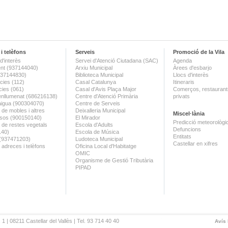
i telèfons
Serveis
Promoció de la Vila
d'interès
Servei d'Atenció Ciutadana (SAC)
Agenda
nt (937144040)
Arxiu Municipal
Àrees d'esbarjo
(937144830)
Biblioteca Municipal
Llocs d'interès
ies (112)
Casal Catalunya
Itineraris
ies (061)
Casal d'Avis Plaça Major
Comerços, restaurants
enllumenat (686216138)
Centre d'Atenció Primària
privats
aigua (900304070)
Centre de Serveis
 de mobles i altres
Deixalleria Municipal
Miscel·lània
sos (900150140)
El Mirador
Predicció meteorològi
a de restes vegetals
Escola d'Adults
Defuncions
140)
Escola de Música
Entitats
 (937471203)
Ludoteca Municipal
Castellar en xifres
 adreces i telèfons
Oficina Local d'Habitatge
OMIC
Organisme de Gestió Tributària
PIPAD
 1 | 08211 Castellar del Vallès | Tel. 93 714 40 40
Avís 