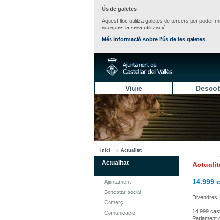
Ús de galetes
Aquest lloc utilitza galetes de tercers per poder m
acceptes la seva utilització.
Més informació sobre l'ús de les galetes
Viure
Descob
Inici
Actualitat
Actualitat
Actualit
14.999 c
Ajuntament
Benestar social
Divendres 
Comerç
14.999 cast
Comunicació
Parlament d