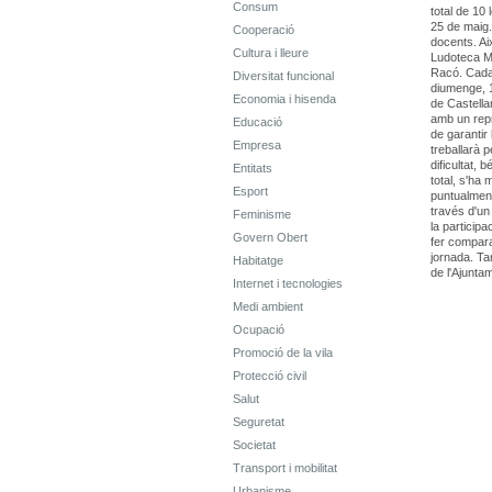
Consum
total de 10
25 de maig.
Cooperació
docents. Aix
Cultura i lleure
Ludoteca Mun
Racó. Cada 
Diversitat funcional
diumenge, 1
Economia i hisenda
de Castella
amb un repr
Educació
de garantir
Empresa
treballarà 
dificultat,
Entitats
total, s'ha
Esport
puntualment
través d'un 
Feminisme
la particip
Govern Obert
fer compara
jornada. Ta
Habitatge
de l'Ajunta
Internet i tecnologies
Medi ambient
Ocupació
Promoció de la vila
Protecció civil
Salut
Seguretat
Societat
Transport i mobilitat
Urbanisme