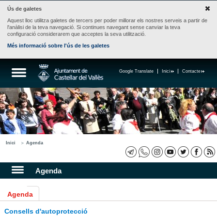
Ús de galetes
Aquest lloc utilitza galetes de tercers per poder millorar els nostres serveis a partir de
l'anàlisi de la teva navegació. Si continues navegant sense canviar la teva
configuració considerarem que acceptes la seva utilització.
Més informació sobre l'ús de les galetes
Google Translate
Inici
Contacte
Inici
Agenda
Agenda
Agenda
Consells d'autoprotecció