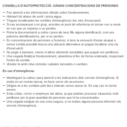
CONSELLS D’AUTOPROTECCIÓ. GRANS CONCENTRACIONS DE PERSONES
Fes atenció a les informacions oficials sobre l'esdeveniment.
Hidrata’t bé abans de sortir i porta aigua.
Tingues localitzades les sortides d’emergència i les vies d’evacuació.
Si vas acompanyat o en grup, acordeu un punt de referència on tornar-vos a reunir
en cas que us separeu o us perdeu.
Porta la documentació a sobre i posa als teus fills alguna identificació, com ara
polseres identificadores, per si es perden.
En concentracions de persones a l'exterior, si tens la sensació d'estar atrapat o
sense sortida possible busca una ubicació alternativa on puguis localitzar una via
d'evacuació.
No pugis a baranes, reixes ni altres elements inestables que puguin ser perillosos.
Una vegada finalitzat l'esdeveniment, abandona el lloc de forma ordenada, respectant
l'ordre de sortida.
Vesteix-te amb roba còmoda i sabates tancades o vambes.
En cas d’emergència:
Mantingues la calma i para atenció a les indicacions dels serveis d'emergència. Si
estàs en un recinte tancat, no facis servir els ascensors.
Dirigeix-te a les sortides pels llocs indicats sense aturar-te. En cap cas no tornis
enrere.
Evita cridar, córrer o empènyer els altres, ja que podries provocar situacions molt
perilloses per la gran quantitat de persones que hi ha concentrades.
Una vegada estiguis en una zona segura, si no trobes alguna persona informa'n els
serveis d'emergència.