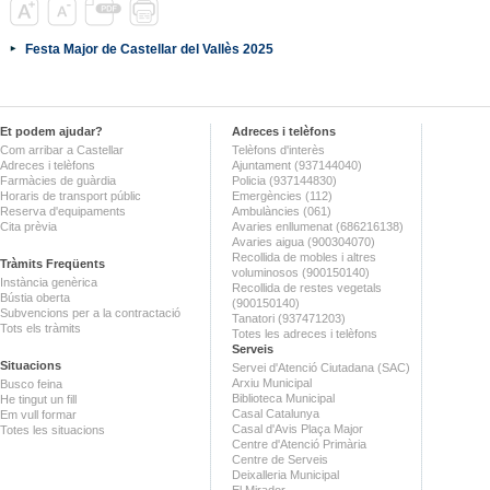
Festa Major de Castellar del Vallès 2025
Et podem ajudar?
Adreces i telèfons
Com arribar a Castellar
Telèfons d'interès
Adreces i telèfons
Ajuntament (937144040)
Farmàcies de guàrdia
Policia (937144830)
Horaris de transport públic
Emergències (112)
Reserva d'equipaments
Ambulàncies (061)
Cita prèvia
Avaries enllumenat (686216138)
Avaries aigua (900304070)
Recollida de mobles i altres
Tràmits Freqüents
voluminosos (900150140)
Instància genèrica
Recollida de restes vegetals
Bústia oberta
(900150140)
Subvencions per a la contractació
Tanatori (937471203)
Tots els tràmits
Totes les adreces i telèfons
Serveis
Situacions
Servei d'Atenció Ciutadana (SAC)
Arxiu Municipal
Busco feina
Biblioteca Municipal
He tingut un fill
Casal Catalunya
Em vull formar
Casal d'Avis Plaça Major
Totes les situacions
Centre d'Atenció Primària
Centre de Serveis
Deixalleria Municipal
El Mirador