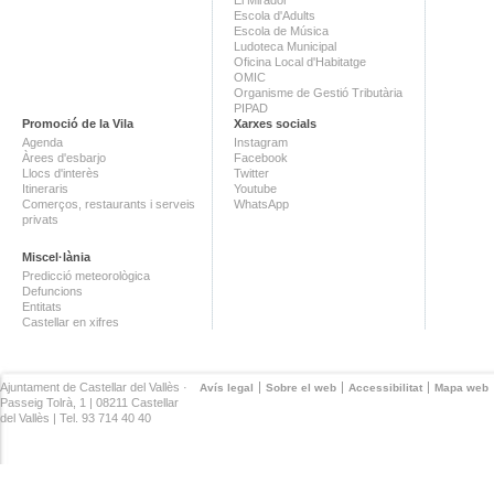
Escola d'Adults
Escola de Música
Ludoteca Municipal
Oficina Local d'Habitatge
OMIC
Organisme de Gestió Tributària
PIPAD
Promoció de la Vila
Xarxes socials
Agenda
Instagram
Àrees d'esbarjo
Facebook
Llocs d'interès
Twitter
Itineraris
Youtube
Comerços, restaurants i serveis
WhatsApp
privats
Miscel·lània
Predicció meteorològica
Defuncions
Entitats
Castellar en xifres
Ajuntament de Castellar del Vallès ·
Avís legal
Sobre el web
Accessibilitat
Mapa web
Passeig Tolrà, 1 | 08211 Castellar
del Vallès | Tel. 93 714 40 40