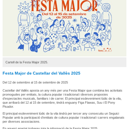
Cartell de la Festa Major 2025.
Festa Major de Castellar del Vallès 2025
Del 12 de setembre al 15 de setembre de 2025
Castellar del Vallès aposta un any més per una Festa Major que combina les activitats
promogudes per entitats, la cultura popular i tradicional i diverses propostes
d’espectacles musicals, familiars i de carrer. El principal esdeveniment lúdic de la vila,
que arribarà del 12 al 15 de setembre, tindrà enguany Figa Flawas, Suu i El Pony
Pisador.
El principal esdeveniment lúdic de la vila tindrà per tercer any consecutiu un Seguici
Popular amb la participació d’entitats de cultura popular i tradicional i carrers engalanats
per diverses associacions.
En aquest apartat trobareu tota la informació de la Festa Major 2025.