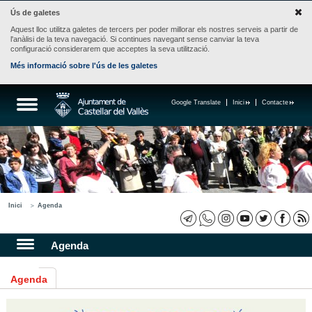
Ús de galetes
Aquest lloc utilitza galetes de tercers per poder millorar els nostres serveis a partir de
l'anàlisi de la teva navegació. Si continues navegant sense canviar la teva
configuració considerarem que acceptes la seva utilització.
Més informació sobre l'ús de les galetes
Google Translate
Inici
Contacte
Inici
Agenda
Agenda
Agenda