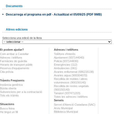
Documents
Descarrega el programa en pdf - Actualitzat el 05/09/25 (PDF 9MB)
Altres edicions
Selecciona una edició de la llista
Et podem ajudar?
Adreces i telèfons
Com arribar a Castellar
Telèfons d'interès
Adreces i telèfons
Ajuntament (937144040)
Farmàcies de guàrdia
Policia (937144830)
Horaris de transport públic
Emergències (112)
Reserva d'equipaments
Ambulàncies (061)
Cita prèvia
Avaries enllumenat (686216138)
Avaries aigua (900304070)
Recollida de mobles i altres
Tràmits Freqüents
voluminosos (900150140)
Instància genèrica
Recollida de restes vegetals
Bústia oberta
(900150140)
Subvencions per a la contractació
Tanatori (937471203)
Tots els tràmits
Totes les adreces i telèfons
Serveis
Situacions
Servei d'Atenció Ciutadana (SAC)
Arxiu Municipal
Busco feina
Biblioteca Municipal
He tingut un fill