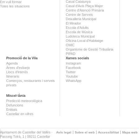
Casal Catalunya
Em vull formar
Casal d'Avis Plaça Major
Totes les situacions
Centre d'Atenció Primària
Centre de Serveis
Deixalleria Municipal
El Mirador
Escola d'Adults
Escola de Música
Ludoteca Municipal
Oficina Local d'Habitatge
OMIC
Organisme de Gestió Tributària
PIPAD
Promoció de la Vila
Xarxes socials
Agenda
Instagram
Àrees d'esbarjo
Facebook
Llocs d'interès
Twitter
Itineraris
Youtube
Comerços, restaurants i serveis
WhatsApp
privats
Miscel·lània
Predicció meteorològica
Defuncions
Entitats
Castellar en xifres
Ajuntament de Castellar del Vallès ·
Avís legal
Sobre el web
Accessibilitat
Mapa web
Passeig Tolrà, 1 | 08211 Castellar