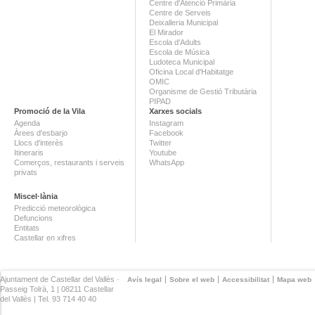
Centre d'Atenció Primària
Centre de Serveis
Deixalleria Municipal
El Mirador
Escola d'Adults
Escola de Música
Ludoteca Municipal
Oficina Local d'Habitatge
OMIC
Organisme de Gestió Tributària
PIPAD
Promoció de la Vila
Xarxes socials
Agenda
Instagram
Àrees d'esbarjo
Facebook
Llocs d'interès
Twitter
Itineraris
Youtube
Comerços, restaurants i serveis
WhatsApp
privats
Miscel·lània
Predicció meteorològica
Defuncions
Entitats
Castellar en xifres
Ajuntament de Castellar del Vallès ·
Avís legal
Sobre el web
Accessibilitat
Mapa web
Passeig Tolrà, 1 | 08211 Castellar
del Vallès | Tel. 93 714 40 40