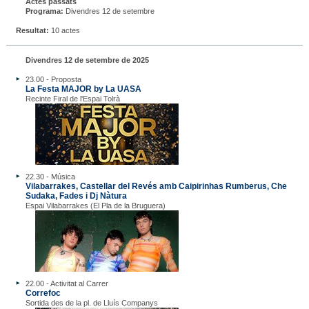
Actes passats
Programa:
Divendres 12 de setembre
Resultat:
10 actes
Divendres 12 de setembre de 2025
23.00 - Proposta
La Festa MAJOR by La UASA
Recinte Firal de l'Espai Tolrà
22.30 - Música
Vilabarrakes, Castellar del Revés amb Caipirinhas Rumberus, Che
Sudaka, Fades i Dj Nàtura
Espai Vilabarrakes (El Pla de la Bruguera)
22.00 - Activitat al Carrer
Correfoc
Sortida des de la pl. de Lluís Companys