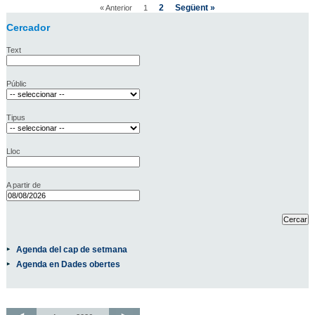
2
Següent »
« Anterior
1
Cercador
Text
Públic
Tipus
Lloc
A partir de
Agenda del cap de setmana
Agenda en Dades obertes