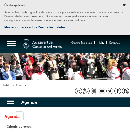
Ús de galetes
Aquest lloc utilitza galetes de tercers per poder millorar els nostres serveis a partir de
l'anàlisi de la teva navegació. Si continues navegant sense canviar la teva
configuració considerarem que acceptes la seva utilització.
Més informació sobre l'ús de les galetes
Google Translate
Inici
Contacte
Inici
Agenda
Agenda
Agenda
Criteris de cerca: