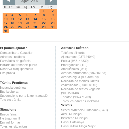
Agost, 2026
Dl
Dt
Dc
Dj
Dv
Ds
Dg
1
2
3
4
5
6
7
8
9
10
11
12
13
14
15
16
17
18
19
20
21
22
23
24
25
26
27
28
29
30
31
Et podem ajudar?
Adreces i telèfons
Com arribar a Castellar
Telèfons d'interès
Adreces i telèfons
Ajuntament (937144040)
Farmàcies de guàrdia
Policia (937144830)
Horaris de transport públic
Emergències (112)
Reserva d'equipaments
Ambulàncies (061)
Cita prèvia
Avaries enllumenat (686216138)
Avaries aigua (900304070)
Recollida de mobles i altres
Tràmits Freqüents
voluminosos (900150140)
Instància genèrica
Recollida de restes vegetals
Bústia oberta
(900150140)
Subvencions per a la contractació
Tanatori (937471203)
Tots els tràmits
Totes les adreces i telèfons
Serveis
Situacions
Servei d'Atenció Ciutadana (SAC)
Arxiu Municipal
Busco feina
Biblioteca Municipal
He tingut un fill
Casal Catalunya
Em vull formar
Casal d'Avis Plaça Major
Totes les situacions