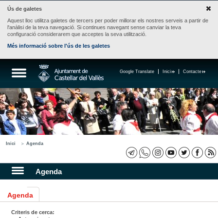
Ús de galetes
Aquest lloc utilitza galetes de tercers per poder millorar els nostres serveis a partir de
l'anàlisi de la teva navegació. Si continues navegant sense canviar la teva
configuració considerarem que acceptes la seva utilització.
Més informació sobre l'ús de les galetes
Google Translate
Inici
Contacte
Inici
Agenda
Agenda
Agenda
Criteris de cerca: