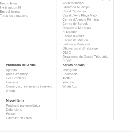
Arxiu Municipal
Busco feina
Biblioteca Municipal
He tingut un fill
Casal Catalunya
Em vull formar
Casal d'Avis Plaça Major
Totes les situacions
Centre d'Atenció Primària
Centre de Serveis
Deixalleria Municipal
El Mirador
Escola d'Adults
Escola de Música
Ludoteca Municipal
Oficina Local d'Habitatge
OMIC
Organisme de Gestió Tributària
PIPAD
Promoció de la Vila
Xarxes socials
Agenda
Instagram
Àrees d'esbarjo
Facebook
Llocs d'interès
Twitter
Itineraris
Youtube
Comerços, restaurants i serveis
WhatsApp
privats
Miscel·lània
Predicció meteorològica
Defuncions
Entitats
Castellar en xifres