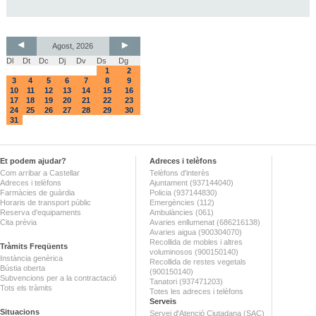
Agost, 2026
Dl
Dt
Dc
Dj
Dv
Ds
Dg
1
2
3
4
5
6
7
8
9
10
11
12
13
14
15
16
17
18
19
20
21
22
23
24
25
26
27
28
29
30
31
Et podem ajudar?
Adreces i telèfons
Com arribar a Castellar
Telèfons d'interès
Adreces i telèfons
Ajuntament (937144040)
Farmàcies de guàrdia
Policia (937144830)
Horaris de transport públic
Emergències (112)
Reserva d'equipaments
Ambulàncies (061)
Cita prèvia
Avaries enllumenat (686216138)
Avaries aigua (900304070)
Recollida de mobles i altres
Tràmits Freqüents
voluminosos (900150140)
Instància genèrica
Recollida de restes vegetals
Bústia oberta
(900150140)
Subvencions per a la contractació
Tanatori (937471203)
Tots els tràmits
Totes les adreces i telèfons
Serveis
Situacions
Servei d'Atenció Ciutadana (SAC)