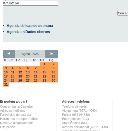
Agenda del cap de setmana
Agenda en Dades obertes
Agost, 2026
Dl
Dt
Dc
Dj
Dv
Ds
Dg
1
2
3
4
5
6
7
8
9
10
11
12
13
14
15
16
17
18
19
20
21
22
23
24
25
26
27
28
29
30
31
Et podem ajudar?
Adreces i telèfons
Com arribar a Castellar
Telèfons d'interès
Adreces i telèfons
Ajuntament (937144040)
Farmàcies de guàrdia
Policia (937144830)
Horaris de transport públic
Emergències (112)
Reserva d'equipaments
Ambulàncies (061)
Cita prèvia
Avaries enllumenat (686216138)
Avaries aigua (900304070)