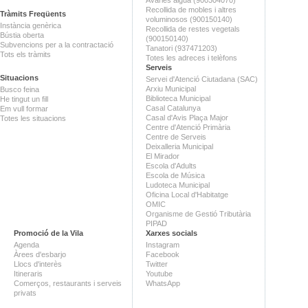
Recollida de mobles i altres
Tràmits Freqüents
voluminosos (900150140)
Instància genèrica
Recollida de restes vegetals
Bústia oberta
(900150140)
Subvencions per a la contractació
Tanatori (937471203)
Tots els tràmits
Totes les adreces i telèfons
Serveis
Situacions
Servei d'Atenció Ciutadana (SAC)
Arxiu Municipal
Busco feina
Biblioteca Municipal
He tingut un fill
Casal Catalunya
Em vull formar
Casal d'Avis Plaça Major
Totes les situacions
Centre d'Atenció Primària
Centre de Serveis
Deixalleria Municipal
El Mirador
Escola d'Adults
Escola de Música
Ludoteca Municipal
Oficina Local d'Habitatge
OMIC
Organisme de Gestió Tributària
PIPAD
Promoció de la Vila
Xarxes socials
Agenda
Instagram
Àrees d'esbarjo
Facebook
Llocs d'interès
Twitter
Itineraris
Youtube
Comerços, restaurants i serveis
WhatsApp
privats