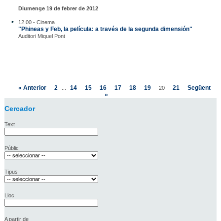
Diumenge 19 de febrer de 2012
12.00 - Cinema
"Phineas y Feb, la película: a través de la segunda dimensión"
Auditori Miquel Pont
« Anterior
2
14
15
16
17
18
19
21
Següent
...
20
»
Cercador
Text
Públic
Tipus
Lloc
A partir de