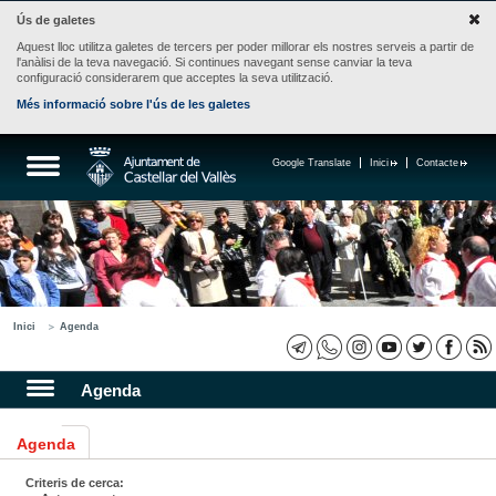
Ús de galetes
Aquest lloc utilitza galetes de tercers per poder millorar els nostres serveis a partir de
l'anàlisi de la teva navegació. Si continues navegant sense canviar la teva
configuració considerarem que acceptes la seva utilització.
Més informació sobre l'ús de les galetes
Google Translate
Inici
Contacte
Inici
Agenda
Agenda
Agenda
Criteris de cerca: