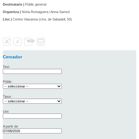
Destinataris |
Públic general
Organitza |
Núria Romaguera i Anna Samsó
Lloc |
Centre Viasanna (ctra. de Sabadell, 50)
Cercador
Text
Públic
Tipus
Lloc
A partir de