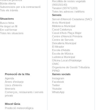
Recollida de restes vegetals
Bústia oberta
(900150140)
Subvencions per a la contractació
Tanatori (937471203)
Tots els tràmits
Totes les adreces i telèfons
Serveis
Situacions
Servei d'Atenció Ciutadana (SAC)
Arxiu Municipal
Busco feina
Biblioteca Municipal
He tingut un fill
Casal Catalunya
Em vull formar
Casal d'Avis Plaça Major
Totes les situacions
Centre d'Atenció Primària
Centre de Serveis
Deixalleria Municipal
El Mirador
Escola d'Adults
Escola de Música
Ludoteca Municipal
Oficina Local d'Habitatge
OMIC
Organisme de Gestió Tributària
PIPAD
Promoció de la Vila
Xarxes socials
Agenda
Instagram
Àrees d'esbarjo
Facebook
Llocs d'interès
Twitter
Itineraris
Youtube
Comerços, restaurants i serveis
WhatsApp
privats
Miscel·lània
Predicció meteorològica