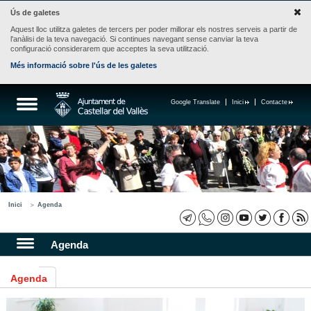
Ús de galetes
Aquest lloc utilitza galetes de tercers per poder millorar els nostres serveis a partir de
l'anàlisi de la teva navegació. Si continues navegant sense canviar la teva
configuració considerarem que acceptes la seva utilització.
Més informació sobre l'ús de les galetes
Google Translate
Inici
Contacte
Inici
Agenda
Agenda
Agenda