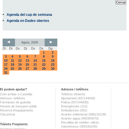
Agenda del cap de setmana
Agenda en Dades obertes
Agost, 2026
Dl
Dt
Dc
Dj
Dv
Ds
Dg
1
2
3
4
5
6
7
8
9
10
11
12
13
14
15
16
17
18
19
20
21
22
23
24
25
26
27
28
29
30
31
Et podem ajudar?
Adreces i telèfons
Com arribar a Castellar
Telèfons d'interès
Adreces i telèfons
Ajuntament (937144040)
Farmàcies de guàrdia
Policia (937144830)
Horaris de transport públic
Emergències (112)
Reserva d'equipaments
Ambulàncies (061)
Cita prèvia
Avaries enllumenat (686216138)
Avaries aigua (900304070)
Recollida de mobles i altres
Tràmits Freqüents
voluminosos (900150140)
Instància genèrica