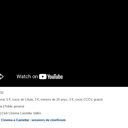
30
al, 5 €; socis de L’Aula, 3 €; menors de 25 anys, 3 €; socis CCCV, gratuït
s |
Públic general
|
Club Cinema Castellar Vallès
|
Cinema a Castellar
i
sessions de cinefòrum