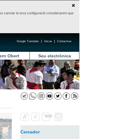
sense canviar la teva configuració considerarem que
Google Translate
Inici
Contacte
ern Obert
Seu electrònica
Cercador