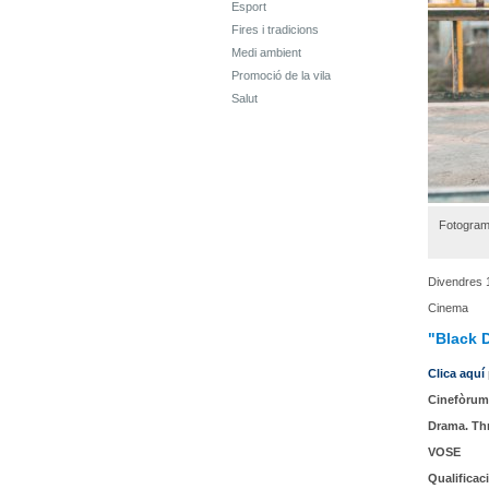
Esport
Fires i tradicions
Medi ambient
Promoció de la vila
Salut
Fotograma
Divendres 
Cinema
"Black 
Clica aquí
Cinefòrum
Drama. Thr
VOSE
Qualificac