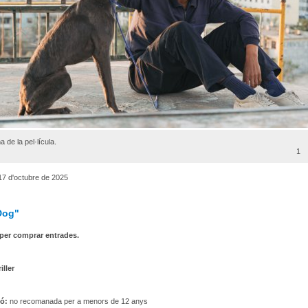
 de la pel·lícula.
1
17 d'octubre de 2025
Dog"
per comprar entrades.
iller
ió:
no recomanada per a menors de 12 anys