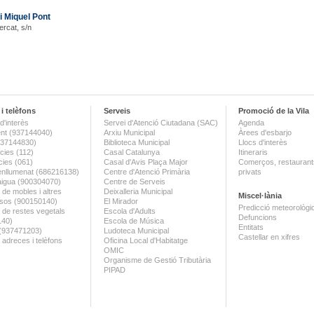
i Miquel Pont
ercat, s/n
i telèfons
Serveis
Promoció de la Vila
d'interès
Servei d'Atenció Ciutadana (SAC)
Agenda
nt (937144040)
Arxiu Municipal
Àrees d'esbarjo
(937144830)
Biblioteca Municipal
Llocs d'interès
ies (112)
Casal Catalunya
Itineraris
ies (061)
Casal d'Avis Plaça Major
Comerços, restaurants
enllumenat (686216138)
Centre d'Atenció Primària
privats
aigua (900304070)
Centre de Serveis
 de mobles i altres
Deixalleria Municipal
Miscel·lània
sos (900150140)
El Mirador
Predicció meteorològi
a de restes vegetals
Escola d'Adults
Defuncions
140)
Escola de Música
Entitats
 (937471203)
Ludoteca Municipal
Castellar en xifres
 adreces i telèfons
Oficina Local d'Habitatge
OMIC
Organisme de Gestió Tributària
PIPAD