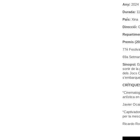
Any:
2024
Durada:
11
País:
Xina
Direcció:
G
Repartime
Premis (20
77è Festiva
69a Setmana
Sinopsi:
E
sortir de l
dels Jocs O
s’embarquen
CRÍTIQUE
“Cinematogr
artística en
Javier Ocañ
“Captivadora
per la mesc
Ricardo Ro