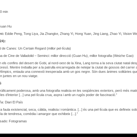
0 min
uan Hu
nt:
Eddie Peng, Tong Liya, Jia Zhangke, Zhang Yi, Hong Yuan, Jing Liang, Zhao Yi, Vision We
24):
l de Canes: Un Certain Regard (millor pel·lícula)
 de Cine de Valladolid – Seminci: millor direcció (Guan Hu), millor fotografia (Weizhe Gao)
n els confins del desert de Gobi, al nord-oest de la Xina, Lang torna a la seva ciutat natal de
a presó. Mentre treballa per a la patrulla encarregada de netejar la ciutat de gossos del carrer
límpics, entaula una connexió inesperada amb un gos negre. Són dues ànimes solitàries qu
 juntes en un nou viatge.
S
àficament poderosa, amb una fotografia realista en les seqüències exteriors, però més mati
 les d’interior [...] una pel·lícula crua, aspra i amb un rugós poder de fascinació.”
a: Diari El País
 faula existencial, seca, càlida, realista i romàntica. [...] és una pel·lícula que es defineix sob
la de tendresa, comèdia i amargor que exhibeix [...].”
sado: Fotogramas