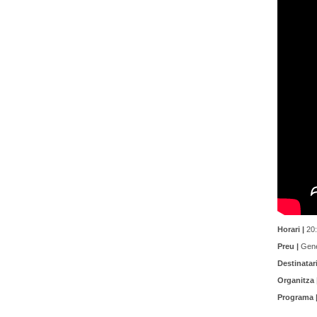
Horari |
20:
Preu |
Gener
Destinatari
Organitza 
Programa 