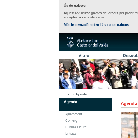
Ús de galetes
Aquest lloc utilitza galetes de tercers per poder m
acceptes la seva utilització.
Més informació sobre l'ús de les galetes
Viure
Descob
Inici
Agenda
Agenda
Agenda
Ajuntament
Comerç
Cultura i lleure
Entitats