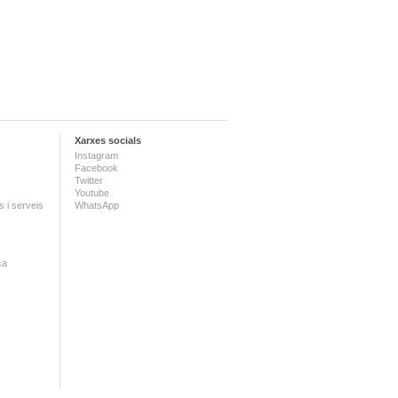
Xarxes socials
Instagram
Facebook
Twitter
Youtube
 i serveis
WhatsApp
ca