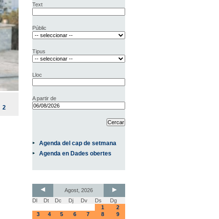
Text
Públic
Tipus
Lloc
A partir de
2
Agenda del cap de setmana
Agenda en Dades obertes
Agost, 2026
Dl
Dt
Dc
Dj
Dv
Ds
Dg
1
2
3
4
5
6
7
8
9