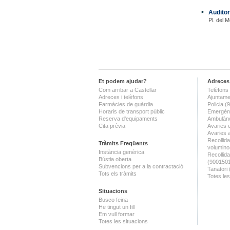
Auditor
Pl. del M
Et podem ajudar?
Adreces 
Com arribar a Castellar
Telèfons 
Adreces i telèfons
Ajuntame
Farmàcies de guàrdia
Policia 
Horaris de transport públic
Emergènc
Reserva d'equipaments
Ambulànc
Cita prèvia
Avaries 
Avaries 
Recollida
Tràmits Freqüents
volumino
Instància genèrica
Recollid
Bústia oberta
(900150
Subvencions per a la contractació
Tanatori
Tots els tràmits
Totes les
Situacions
Busco feina
He tingut un fill
Em vull formar
Totes les situacions