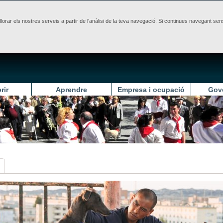
illorar els nostres serveis a partir de l'anàlisi de la teva navegació. Si continues navegant 
rir
Aprendre
Empresa i ocupació
Gov