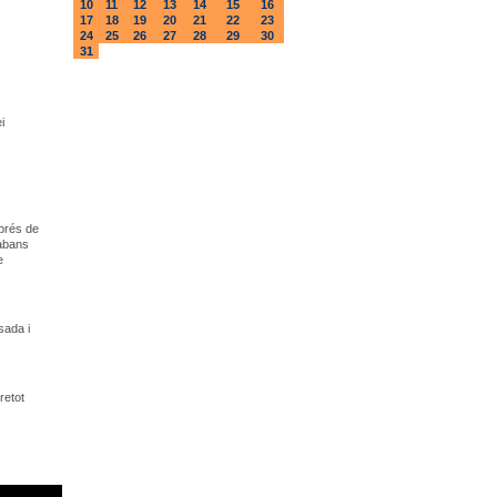
10
11
12
13
14
15
16
17
18
19
20
21
22
23
24
25
26
27
28
29
30
31
i
sprés de
 abans
e
sada i
retot