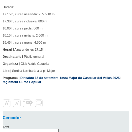
Horaris:
17.15 h, cursa assistida: 2, 5 o 10 m
17.30 h, cursa inclusiva: 800 m
18.00 h, cursa petits: 800 m
18.15 h, cursa mitjans: 2.000 m
18.45 h, cursa grans: 4.800 m
Horari |
A partir de les 17.15 h
Destinataris |
Públic general
Organitza |
Club Atlètic Castellar
Lloc |
Sortida i arribada a la pl. Major
Programa |
Dissabte 13 de setembre
,
festa Major de Castellar del Vallès 2025
i
reglament Cursa Popular
Cercador
Text