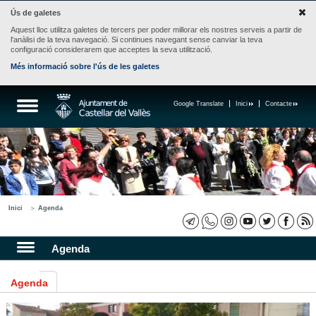
Ús de galetes
Aquest lloc utilitza galetes de tercers per poder millorar els nostres serveis a partir de
l'anàlisi de la teva navegació. Si continues navegant sense canviar la teva
configuració considerarem que acceptes la seva utilització.
Més informació sobre l'ús de les galetes
Google Translate
Inici
Contacte
Inici
Agenda
Agenda
Agenda