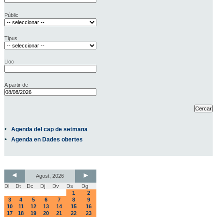
Públic
Tipus
Lloc
A partir de
Agenda del cap de setmana
Agenda en Dades obertes
Agost, 2026
Dl
Dt
Dc
Dj
Dv
Ds
Dg
1
2
3
4
5
6
7
8
9
10
11
12
13
14
15
16
17
18
19
20
21
22
23