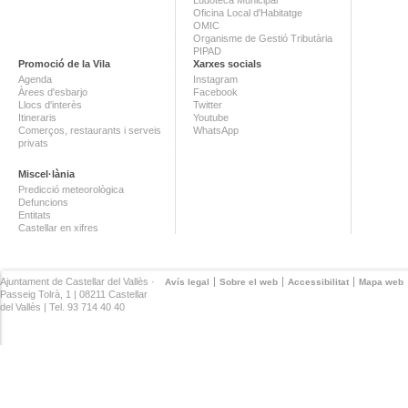
Oficina Local d'Habitatge
OMIC
Organisme de Gestió Tributària
PIPAD
Promoció de la Vila
Xarxes socials
Agenda
Instagram
Àrees d'esbarjo
Facebook
Llocs d'interès
Twitter
Itineraris
Youtube
Comerços, restaurants i serveis
WhatsApp
privats
Miscel·lània
Predicció meteorològica
Defuncions
Entitats
Castellar en xifres
Ajuntament de Castellar del Vallès ·
Avís legal
Sobre el web
Accessibilitat
Mapa web
Passeig Tolrà, 1 | 08211 Castellar
del Vallès | Tel. 93 714 40 40