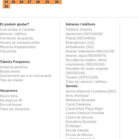
24
25
26
27
28
29
30
31
Et podem ajudar?
Adreces i telèfons
Com arribar a Castellar
Telèfons d'interès
Adreces i telèfons
Ajuntament (937144040)
Farmàcies de guàrdia
Policia (937144830)
Horaris de transport públic
Emergències (112)
Reserva d'equipaments
Ambulàncies (061)
Cita prèvia
Avaries enllumenat (686216138)
Avaries aigua (900304070)
Recollida de mobles i altres
Tràmits Freqüents
voluminosos (900150140)
Instància genèrica
Recollida de restes vegetals
Bústia oberta
(900150140)
Subvencions per a la contractació
Tanatori (937471203)
Tots els tràmits
Totes les adreces i telèfons
Serveis
Situacions
Servei d'Atenció Ciutadana (SAC)
Arxiu Municipal
Busco feina
Biblioteca Municipal
He tingut un fill
Casal Catalunya
Em vull formar
Casal d'Avis Plaça Major
Totes les situacions
Centre d'Atenció Primària
Centre de Serveis
Deixalleria Municipal
El Mirador
Escola d'Adults
Escola de Música
Ludoteca Municipal