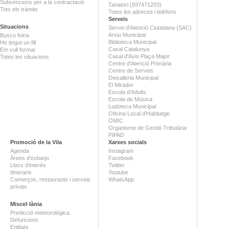
Subvencions per a la contractació
Tanatori (937471203)
Tots els tràmits
Totes les adreces i telèfons
Serveis
Situacions
Servei d'Atenció Ciutadana (SAC)
Arxiu Municipal
Busco feina
Biblioteca Municipal
He tingut un fill
Casal Catalunya
Em vull formar
Casal d'Avis Plaça Major
Totes les situacions
Centre d'Atenció Primària
Centre de Serveis
Deixalleria Municipal
El Mirador
Escola d'Adults
Escola de Música
Ludoteca Municipal
Oficina Local d'Habitatge
OMIC
Organisme de Gestió Tributària
PIPAD
Promoció de la Vila
Xarxes socials
Agenda
Instagram
Àrees d'esbarjo
Facebook
Llocs d'interès
Twitter
Itineraris
Youtube
Comerços, restaurants i serveis
WhatsApp
privats
Miscel·lània
Predicció meteorològica
Defuncions
Entitats