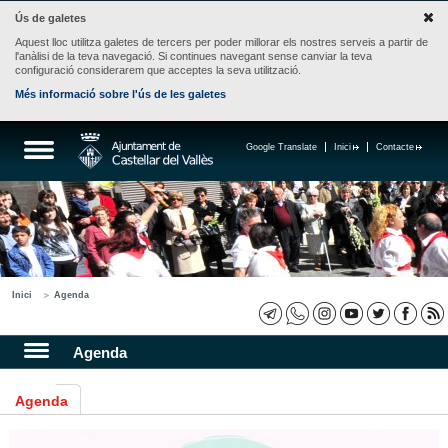
Ús de galetes
Aquest lloc utilitza galetes de tercers per poder millorar els nostres serveis a partir de
l'anàlisi de la teva navegació. Si continues navegant sense canviar la teva
configuració considerarem que acceptes la seva utilització.
Més informació sobre l'ús de les galetes
Google Translate
Inici
Contacte
Inici
Agenda
Agenda
Agenda