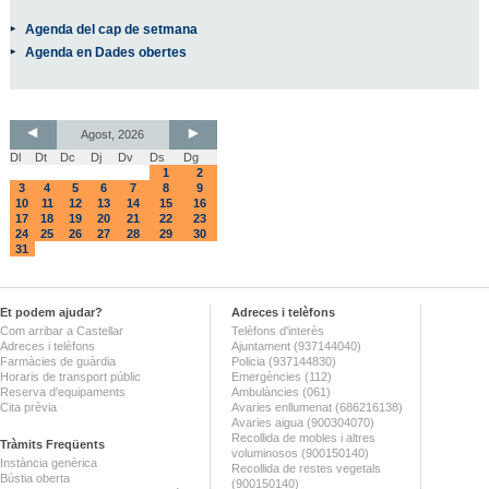
Agenda del cap de setmana
Agenda en Dades obertes
Agost, 2026
Dl
Dt
Dc
Dj
Dv
Ds
Dg
1
2
3
4
5
6
7
8
9
10
11
12
13
14
15
16
17
18
19
20
21
22
23
24
25
26
27
28
29
30
31
Et podem ajudar?
Adreces i telèfons
Com arribar a Castellar
Telèfons d'interès
Adreces i telèfons
Ajuntament (937144040)
Farmàcies de guàrdia
Policia (937144830)
Horaris de transport públic
Emergències (112)
Reserva d'equipaments
Ambulàncies (061)
Cita prèvia
Avaries enllumenat (686216138)
Avaries aigua (900304070)
Recollida de mobles i altres
Tràmits Freqüents
voluminosos (900150140)
Instància genèrica
Recollida de restes vegetals
Bústia oberta
(900150140)