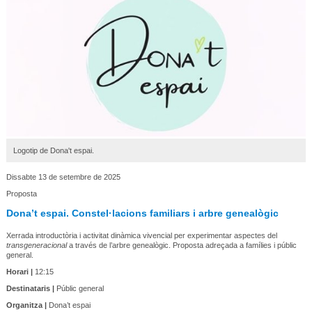
Logotip de Dona't espai.
Dissabte 13 de setembre de 2025
Proposta
Dona’t espai. Constel·lacions familiars i arbre genealògic
Xerrada introductòria i activitat dinàmica vivencial per experimentar aspectes del
transgeneracional
a través de l’arbre genealògic. Proposta adreçada a famílies i públic
general.
Horari |
12:15
Destinataris |
Públic general
Organitza |
Dona’t espai