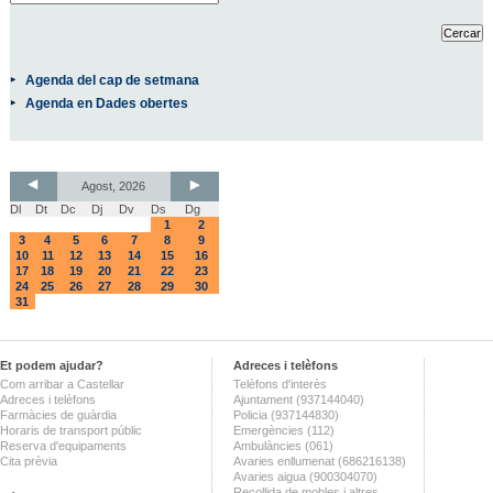
Agenda del cap de setmana
Agenda en Dades obertes
Agost, 2026
Dl
Dt
Dc
Dj
Dv
Ds
Dg
1
2
3
4
5
6
7
8
9
10
11
12
13
14
15
16
17
18
19
20
21
22
23
24
25
26
27
28
29
30
31
Et podem ajudar?
Adreces i telèfons
Com arribar a Castellar
Telèfons d'interès
Adreces i telèfons
Ajuntament (937144040)
Farmàcies de guàrdia
Policia (937144830)
Horaris de transport públic
Emergències (112)
Reserva d'equipaments
Ambulàncies (061)
Cita prèvia
Avaries enllumenat (686216138)
Avaries aigua (900304070)
Recollida de mobles i altres