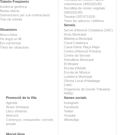
Tràmits Freqüents
voluminosos (900150140)
Instància genèrica
Recollida de restes vegetals
Bústia oberta
(900150140)
Subvencions per a la contractació
Tanatori (937471203)
Tots els tràmits
Totes les adreces i telèfons
Serveis
Situacions
Servei d'Atenció Ciutadana (SAC)
Arxiu Municipal
Busco feina
Biblioteca Municipal
He tingut un fill
Casal Catalunya
Em vull formar
Casal d'Avis Plaça Major
Totes les situacions
Centre d'Atenció Primària
Centre de Serveis
Deixalleria Municipal
El Mirador
Escola d'Adults
Escola de Música
Ludoteca Municipal
Oficina Local d'Habitatge
OMIC
Organisme de Gestió Tributària
PIPAD
Promoció de la Vila
Xarxes socials
Agenda
Instagram
Àrees d'esbarjo
Facebook
Llocs d'interès
Twitter
Itineraris
Youtube
Comerços, restaurants i serveis
WhatsApp
privats
Miscel·lània