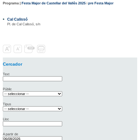
Programa |
Festa Major de Castellar del Vallès 2025
i
pre Festa Major
Cal Calissó
Pl. de Cal Calissó, s/n
Cercador
Text
Públic
Tipus
Lloc
A partir de