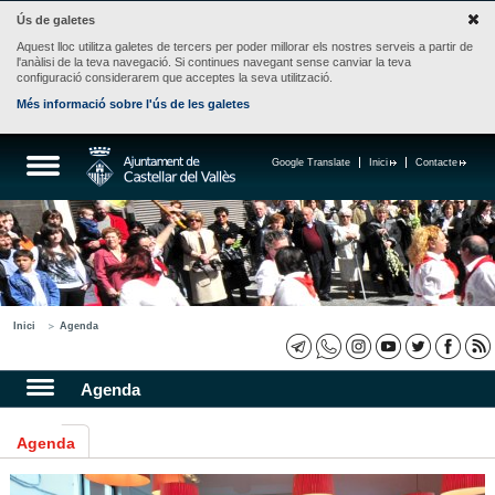
Ús de galetes
Aquest lloc utilitza galetes de tercers per poder millorar els nostres serveis a partir de
l'anàlisi de la teva navegació. Si continues navegant sense canviar la teva
configuració considerarem que acceptes la seva utilització.
Més informació sobre l'ús de les galetes
Google Translate
Inici
Contacte
Inici
Agenda
Agenda
Agenda