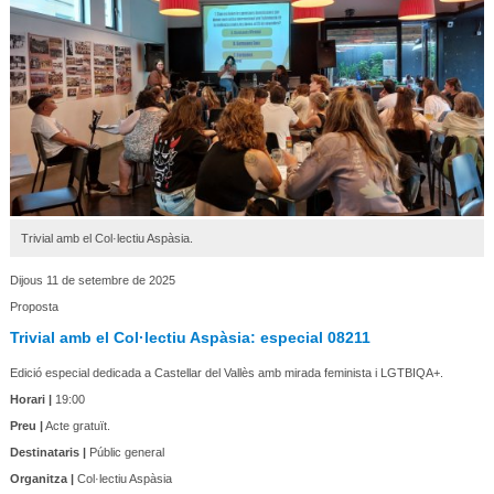
Trivial amb el Col·lectiu Aspàsia.
Dijous 11 de setembre de 2025
Proposta
Trivial amb el Col·lectiu Aspàsia: especial 08211
Edició especial dedicada a Castellar del Vallès amb mirada feminista i LGTBIQA+.
Horari |
19:00
Preu |
Acte gratuït.
Destinataris |
Públic general
Organitza |
Col·lectiu Aspàsia