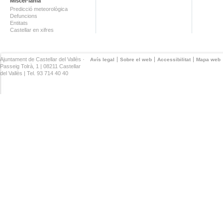
Miscel·lània
Predicció meteorològica
Defuncions
Entitats
Castellar en xifres
Ajuntament de Castellar del Vallès ·
Avís legal
Sobre el web
Accessibilitat
Mapa web
Passeig Tolrà, 1 | 08211 Castellar
del Vallès | Tel. 93 714 40 40