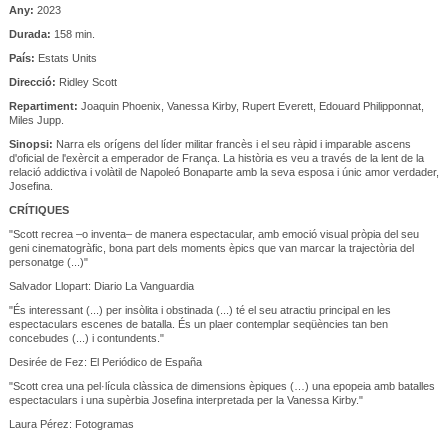
Any:
2023
Durada:
158 min.
País:
Estats Units
Direcció:
Ridley Scott
Repartiment:
Joaquin Phoenix, Vanessa Kirby, Rupert Everett, Edouard Philipponnat,
Miles Jupp.
Sinopsi:
Narra els orígens del líder militar francès i el seu ràpid i imparable ascens
d'oficial de l'exèrcit a emperador de França. La història es veu a través de la lent de la
relació addictiva i volàtil de Napoleó Bonaparte amb la seva esposa i únic amor verdader,
Josefina.
CRÍTIQUES
"Scott recrea –o inventa– de manera espectacular, amb emoció visual pròpia del seu
geni cinematogràfic, bona part dels moments èpics que van marcar la trajectòria del
personatge (...)"
Salvador Llopart: Diario La Vanguardia
"És interessant (...) per insòlita i obstinada (...) té el seu atractiu principal en les
espectaculars escenes de batalla. És un plaer contemplar seqüències tan ben
concebudes (...) i contundents."
Desirée de Fez: El Periódico de España
"Scott crea una pel·lícula clàssica de dimensions èpiques (…) una epopeia amb batalles
espectaculars i una supèrbia Josefina interpretada per la Vanessa Kirby."
Laura Pérez: Fotogramas