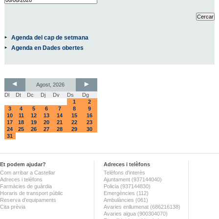
Agenda del cap de setmana
Agenda en Dades obertes
Agost, 2026
Dl
Dt
Dc
Dj
Dv
Ds
Dg
1
2
3
4
5
6
7
8
9
10
11
12
13
14
15
16
17
18
19
20
21
22
23
24
25
26
27
28
29
30
31
Et podem ajudar?
Adreces i telèfons
Com arribar a Castellar
Telèfons d'interès
Adreces i telèfons
Ajuntament (937144040)
Farmàcies de guàrdia
Policia (937144830)
Horaris de transport públic
Emergències (112)
Reserva d'equipaments
Ambulàncies (061)
Cita prèvia
Avaries enllumenat (686216138)
Avaries aigua (900304070)