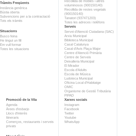
Recollida de mobles i altres
Tràmits Freqüents
voluminosos (900150140)
Instància genèrica
Recollida de restes vegetals
Bústia oberta
(900150140)
Subvencions per a la contractació
Tanatori (937471203)
Tots els tràmits
Totes les adreces i telèfons
Serveis
Situacions
Servei d'Atenció Ciutadana (SAC)
Arxiu Municipal
Busco feina
Biblioteca Municipal
He tingut un fill
Casal Catalunya
Em vull formar
Casal d'Avis Plaça Major
Totes les situacions
Centre d'Atenció Primària
Centre de Serveis
Deixalleria Municipal
El Mirador
Escola d'Adults
Escola de Música
Ludoteca Municipal
Oficina Local d'Habitatge
OMIC
Organisme de Gestió Tributària
PIPAD
Promoció de la Vila
Xarxes socials
Agenda
Instagram
Àrees d'esbarjo
Facebook
Llocs d'interès
Twitter
Itineraris
Youtube
Comerços, restaurants i serveis
WhatsApp
privats