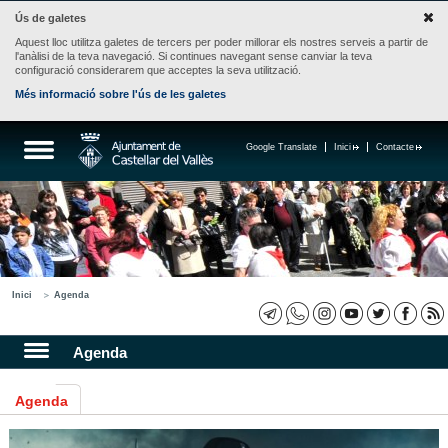
Ús de galetes
Aquest lloc utilitza galetes de tercers per poder millorar els nostres serveis a partir de
l'anàlisi de la teva navegació. Si continues navegant sense canviar la teva
configuració considerarem que acceptes la seva utilització.
Més informació sobre l'ús de les galetes
Google Translate
Inici
Contacte
Inici
Agenda
Agenda
Agenda