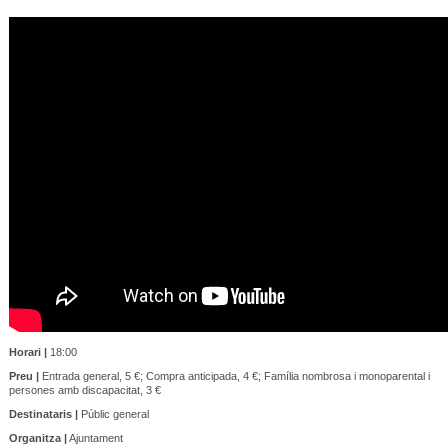
Horari |
18:00
Preu |
Entrada general, 5 €; Compra anticipada, 4 €; Família nombrosa i monoparental i
persones amb discapacitat, 3 €
Destinataris |
Públic general
Organitza |
Ajuntament