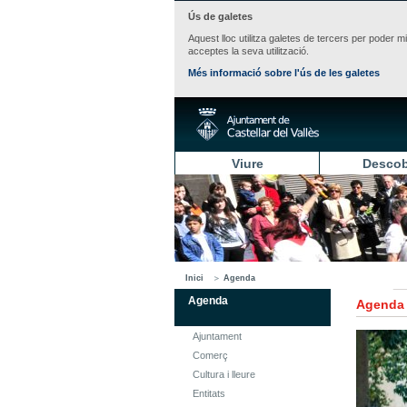
Ús de galetes
Aquest lloc utilitza galetes de tercers per poder m
acceptes la seva utilització.
Més informació sobre l'ús de les galetes
Viure
Descob
Inici
Agenda
Agenda
Agenda
Ajuntament
Comerç
Cultura i lleure
Entitats