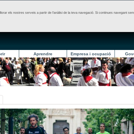
illorar els nostres serveis a partir de l'anàlisi de la teva navegació. Si continues navegant 
rir
Aprendre
Empresa i ocupació
Gov