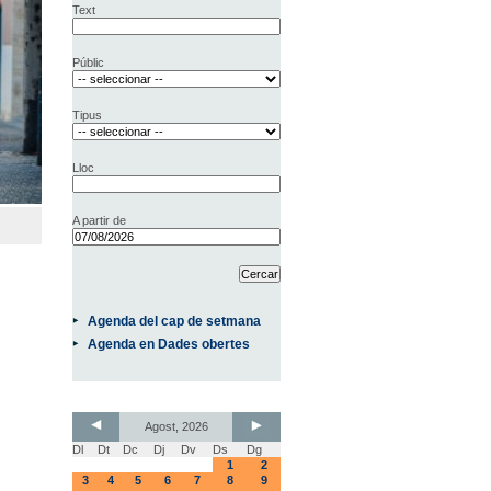
Text
Públic
Tipus
Lloc
A partir de
Agenda del cap de setmana
Agenda en Dades obertes
Agost, 2026
Dl
Dt
Dc
Dj
Dv
Ds
Dg
1
2
3
4
5
6
7
8
9