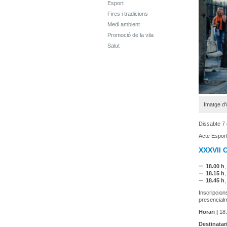
Esport
Fires i tradicions
Medi ambient
Promoció de la vila
Salut
Imatge d'
Dissabte 7
Acte Esport
XXXVII 
18.00 h
,
18.15 h
,
18.45 h
,
Inscripcion
presencialm
Horari |
18:
Destinatari