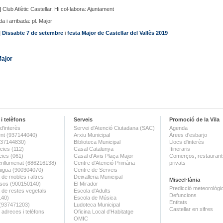
|
Club Atlètic Castellar. Hi col·labora: Ajuntament
da i arribada: pl. Major
|
Dissabte 7 de setembre
i
festa Major de Castellar del Vallès 2019
Major
i telèfons
Serveis
Promoció de la Vila
d'interès
Servei d'Atenció Ciutadana (SAC)
Agenda
nt (937144040)
Arxiu Municipal
Àrees d'esbarjo
(937144830)
Biblioteca Municipal
Llocs d'interès
ies (112)
Casal Catalunya
Itineraris
ies (061)
Casal d'Avis Plaça Major
Comerços, restaurants
enllumenat (686216138)
Centre d'Atenció Primària
privats
aigua (900304070)
Centre de Serveis
 de mobles i altres
Deixalleria Municipal
Miscel·lània
sos (900150140)
El Mirador
Predicció meteorològi
a de restes vegetals
Escola d'Adults
Defuncions
140)
Escola de Música
Entitats
 (937471203)
Ludoteca Municipal
Castellar en xifres
 adreces i telèfons
Oficina Local d'Habitatge
OMIC