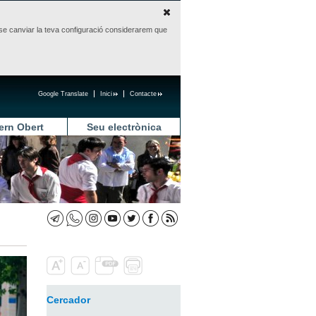
sense canviar la teva configuració considerarem que
Google Translate
Inici
Contacte
ern Obert
Seu electrònica
Cercador