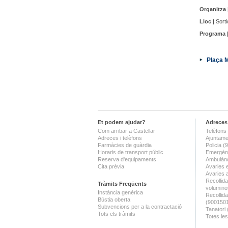
Organitza 
Lloc |
Sorti
Programa 
Plaça 
Et podem ajudar?
Adreces 
Com arribar a Castellar
Telèfons 
Adreces i telèfons
Ajuntame
Farmàcies de guàrdia
Policia 
Horaris de transport públic
Emergènc
Reserva d'equipaments
Ambulànc
Cita prèvia
Avaries 
Avaries 
Recollida
Tràmits Freqüents
volumino
Instància genèrica
Recollid
Bústia oberta
(900150
Subvencions per a la contractació
Tanatori
Tots els tràmits
Totes les