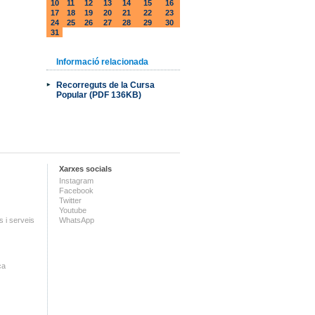
10
11
12
13
14
15
16
17
18
19
20
21
22
23
24
25
26
27
28
29
30
31
Informació relacionada
Recorreguts de la Cursa
Popular (PDF 136KB)
Xarxes socials
Instagram
Facebook
Twitter
Youtube
 i serveis
WhatsApp
ca