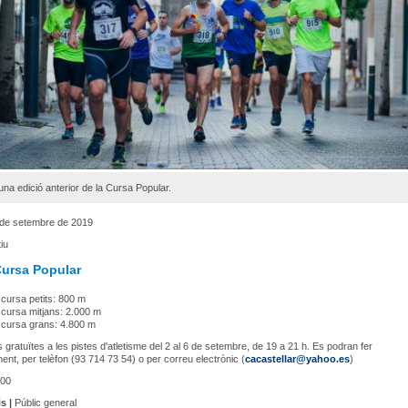
una edició anterior de la Cursa Popular.
 de setembre de 2019
iu
Cursa Popular
 cursa petits: 800 m
 cursa mitjans: 2.000 m
 cursa grans: 4.800 m
s gratuïtes a les pistes d'atletisme del 2 al 6 de setembre, de 19 a 21 h. Es podran fer
ent, per telèfon (93 714 73 54) o per correu electrònic (
cacastellar@yahoo.es
)
00
s |
Públic general