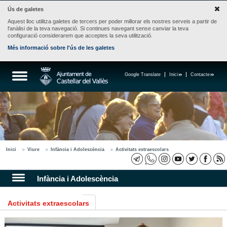
Ús de galetes
Aquest lloc utilitza galetes de tercers per poder millorar els nostres serveis a partir de
l'anàlisi de la teva navegació. Si continues navegant sense canviar la teva
configuració considerarem que acceptes la seva utilització.
Més informació sobre l'ús de les galetes
Google Translate
Inici
Contacte
Inici
Viure
Infància i Adolescència
Activitats extraescolars
Infància i Adolescència
Activitats extraescolars