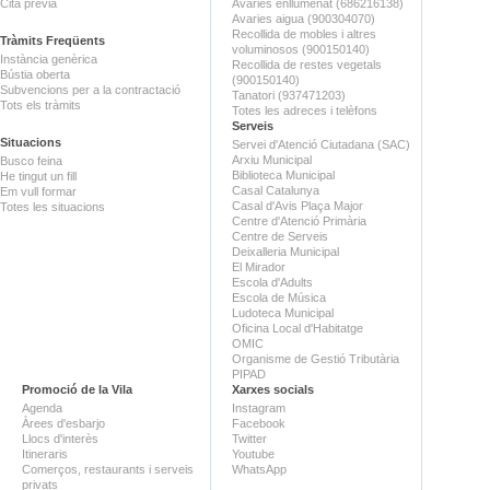
Cita prèvia
Avaries enllumenat (686216138)
Avaries aigua (900304070)
Recollida de mobles i altres
Tràmits Freqüents
voluminosos (900150140)
Instància genèrica
Recollida de restes vegetals
Bústia oberta
(900150140)
Subvencions per a la contractació
Tanatori (937471203)
Tots els tràmits
Totes les adreces i telèfons
Serveis
Situacions
Servei d'Atenció Ciutadana (SAC)
Arxiu Municipal
Busco feina
Biblioteca Municipal
He tingut un fill
Casal Catalunya
Em vull formar
Casal d'Avis Plaça Major
Totes les situacions
Centre d'Atenció Primària
Centre de Serveis
Deixalleria Municipal
El Mirador
Escola d'Adults
Escola de Música
Ludoteca Municipal
Oficina Local d'Habitatge
OMIC
Organisme de Gestió Tributària
PIPAD
Promoció de la Vila
Xarxes socials
Agenda
Instagram
Àrees d'esbarjo
Facebook
Llocs d'interès
Twitter
Itineraris
Youtube
Comerços, restaurants i serveis
WhatsApp
privats