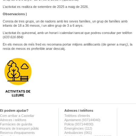
L’activitat es realitza de setembre de 2025 a maig de 2026.
Observacions |
Consta de tres grups, un de nadons amb les seves famílies, un grup de famílies amb
infants de 18 a 36 mesos, i un altre grup de 3 a 6 anys.
L’activitat és quinzenal, amb un horari i calendari tancat que podreu consultar per telèfon
(
633 616 884)
En els mesos de més fred es recomana portar mitjons antilliscants (de gener a març), la
resta de mesos es preferible anar descalç.
Et podem ajudar?
Adreces i telèfons
Com arribar a Castellar
Telèfons d'interès
Adreces i telèfons
Ajuntament (937144040)
Farmàcies de guàrdia
Policia (937144830)
Horaris de transport públic
Emergències (112)
Reserva d'equipaments
Ambulàncies (061)