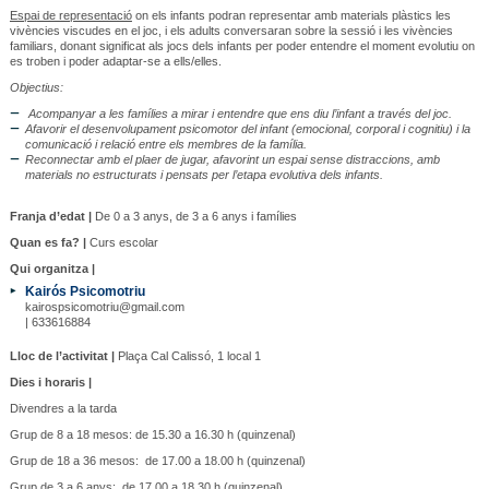
Espai de representació
on els infants podran representar amb materials plàstics les
vivències viscudes en el joc, i els adults conversaran sobre la sessió i les vivències
familiars, donant significat als jocs dels infants per poder entendre el moment evolutiu on
es troben i poder adaptar-se a ells/elles.
Objectius:
Acompanyar a les famílies a mirar i entendre que ens diu l’infant a través del joc.
Afavorir el desenvolupament psicomotor del infant (emocional, corporal i cognitiu) i la
comunicació i relació entre els membres de la família.
Reconnectar amb el plaer de jugar, afavorint un espai sense distraccions, amb
materials no estructurats i pensats per l’etapa evolutiva dels infants.
Franja d’edat |
De 0 a 3 anys, de 3 a 6 anys i famílies
Quan es fa? |
Curs escolar
Qui organitza |
Kairós Psicomotriu
kairospsicomotriu@gmail.com
| 633616884
Lloc de l’activitat |
Plaça Cal Calissó, 1 local 1
Dies i horaris |
Divendres a la tarda
Grup de 8 a 18 mesos: de 15.30 a 16.30 h (quinzenal)
Grup de 18 a 36 mesos: de 17.00 a 18.00 h (quinzenal)
Grup de 3 a 6 anys: de 17.00 a 18.30 h (quinzenal)