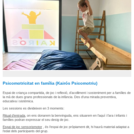
Psicomotricitat en família (Kairós Psicomotriu)
Espai de criança compartida, de joc i reflexió, d’acolliment i sosteniment per a famílies de
la mà de dues grans professionals de la infància. Des d’una mirada preventiva,
educativa i sistèmica.
Les sessions es divideixen en 3 moments:
Ritual d’entrada
, on ens donarem la benvinguda, ens situarem en l’aquí i l’ara i infants i
famílies podran expressar el seu desig de joc.
Espai de joc sensoriomotor
, és l’espai de joc pròpiament dit, hi haurà material adaptat a
l’edat dels participants del grup.