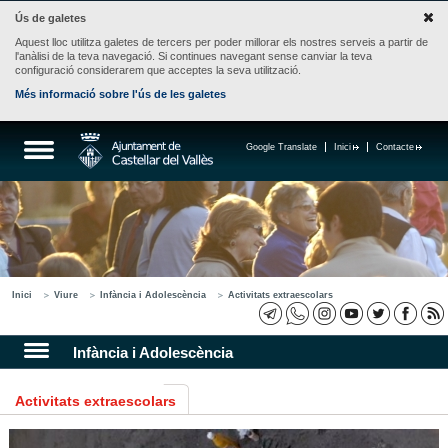
Ús de galetes
Aquest lloc utilitza galetes de tercers per poder millorar els nostres serveis a partir de
l'anàlisi de la teva navegació. Si continues navegant sense canviar la teva
configuració considerarem que acceptes la seva utilització.
Més informació sobre l'ús de les galetes
Google Translate
Inici
Contacte
Inici
Viure
Infància i Adolescència
Activitats extraescolars
Infància i Adolescència
Activitats extraescolars