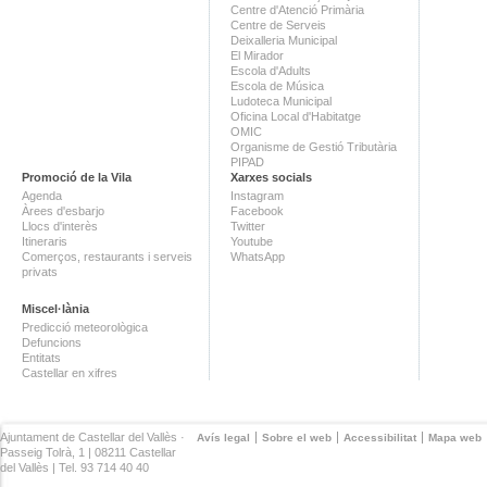
Centre d'Atenció Primària
Centre de Serveis
Deixalleria Municipal
El Mirador
Escola d'Adults
Escola de Música
Ludoteca Municipal
Oficina Local d'Habitatge
OMIC
Organisme de Gestió Tributària
PIPAD
Promoció de la Vila
Xarxes socials
Agenda
Instagram
Àrees d'esbarjo
Facebook
Llocs d'interès
Twitter
Itineraris
Youtube
Comerços, restaurants i serveis
WhatsApp
privats
Miscel·lània
Predicció meteorològica
Defuncions
Entitats
Castellar en xifres
Ajuntament de Castellar del Vallès ·
Avís legal
Sobre el web
Accessibilitat
Mapa web
Passeig Tolrà, 1 | 08211 Castellar
del Vallès | Tel. 93 714 40 40