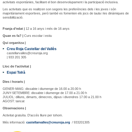
activitats espontànies, facilitant el bon desenvolupament i la participació inclusiva.
Les activitats que es realitzen son segons les preferències dels i les joves i són
majoritàriament esportives, però també es fomenten els jocs de taula i les dinàmiques de
sensibilització.
Franja d’edat |
12 a 16 anys i més de 16 anys
Quan es fa? |
Curs escolar i estiu
Qui organitza |
Creu Roja Castellar del Vallès
castellarvalles@creuroja.org
| 933 201 305
Lloc de l’activitat |
Espai Tolrà
Dies i horaris |
GENER-MAIG: dissabte i diumenge de 16.00 a 20.00 h
JUNY-SETEMBRE: dissabte i diumenge de 17.00 a 21.00 h
JULIOL: dilluns, dimarts, dimecres, dijous i divendres 17.00 a 21.00 h
AGOST: tancat
Observacions |
Activitat gratuïta. D'accés lliure per tohom.
Més informació:
castellarvalles@creuroja.org
/ 933201305