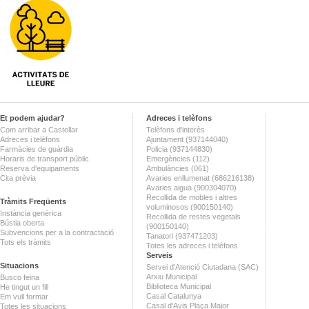
Et podem ajudar?
Adreces i telèfons
Com arribar a Castellar
Telèfons d'interès
Adreces i telèfons
Ajuntament (937144040)
Farmàcies de guàrdia
Policia (937144830)
Horaris de transport públic
Emergències (112)
Reserva d'equipaments
Ambulàncies (061)
Cita prèvia
Avaries enllumenat (686216138)
Avaries aigua (900304070)
Recollida de mobles i altres
Tràmits Freqüents
voluminosos (900150140)
Instància genèrica
Recollida de restes vegetals
Bústia oberta
(900150140)
Subvencions per a la contractació
Tanatori (937471203)
Tots els tràmits
Totes les adreces i telèfons
Serveis
Situacions
Servei d'Atenció Ciutadana (SAC)
Arxiu Municipal
Busco feina
Biblioteca Municipal
He tingut un fill
Casal Catalunya
Em vull formar
Casal d'Avis Plaça Major
Totes les situacions