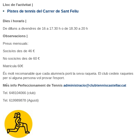
Lloc de l’activitat |
Pistes de tennis del Carrer de Sant Feliu
Dies i horaris |
De dilluns a divendres de 16 a 17.30 h o de 18.30 a 20 h
Observacions |
Preus mensuals:
Socis/es des de 46 €
No socis/es des de 60 €
Matricula 60€
És molt recomanable que cada alumne/a porti la seva raqueta. El club cedeix raquetes
per si alguna persona vol provar l’esport.
Més info Perfeccionament de Tennis
administracio@clubtenniscastellar.cat
Tel. 648104066 (club)
Tel. 619989878 (Agusti)