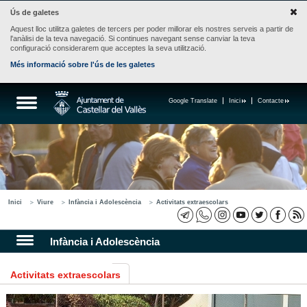
Ús de galetes
Aquest lloc utilitza galetes de tercers per poder millorar els nostres serveis a partir de
l'anàlisi de la teva navegació. Si continues navegant sense canviar la teva
configuració considerarem que acceptes la seva utilització.
Més informació sobre l'ús de les galetes
Google Translate
Inici
Contacte
Inici
Viure
Infància i Adolescència
Activitats extraescolars
Infància i Adolescència
Activitats extraescolars