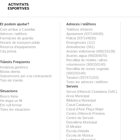
Et podem ajudar?
Adreces i telèfons
Com arribar a Castellar
Telèfons d'interès
Adreces i telèfons
Ajuntament (937144040)
Farmàcies de guàrdia
Policia (937144830)
Horaris de transport públic
Emergències (112)
Reserva d'equipaments
Ambulàncies (061)
Cita prèvia
Avaries enllumenat (686216138)
Avaries aigua (900304070)
Recollida de mobles i altres
Tràmits Freqüents
voluminosos (900150140)
Instància genèrica
Recollida de restes vegetals
Bústia oberta
(900150140)
Subvencions per a la contractació
Tanatori (937471203)
Tots els tràmits
Totes les adreces i telèfons
Serveis
Situacions
Servei d'Atenció Ciutadana (SAC)
Arxiu Municipal
Busco feina
Biblioteca Municipal
He tingut un fill
Casal Catalunya
Em vull formar
Casal d'Avis Plaça Major
Totes les situacions
Centre d'Atenció Primària
Centre de Serveis
Deixalleria Municipal
El Mirador
Escola d'Adults
Escola de Música
Ludoteca Municipal