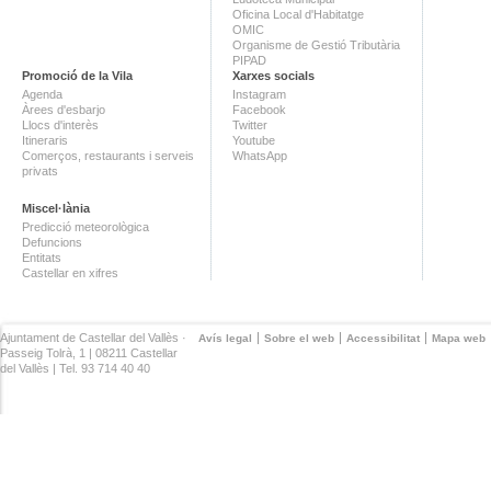
Oficina Local d'Habitatge
OMIC
Organisme de Gestió Tributària
PIPAD
Promoció de la Vila
Xarxes socials
Agenda
Instagram
Àrees d'esbarjo
Facebook
Llocs d'interès
Twitter
Itineraris
Youtube
Comerços, restaurants i serveis
WhatsApp
privats
Miscel·lània
Predicció meteorològica
Defuncions
Entitats
Castellar en xifres
Ajuntament de Castellar del Vallès ·
Avís legal
Sobre el web
Accessibilitat
Mapa web
Passeig Tolrà, 1 | 08211 Castellar
del Vallès | Tel. 93 714 40 40