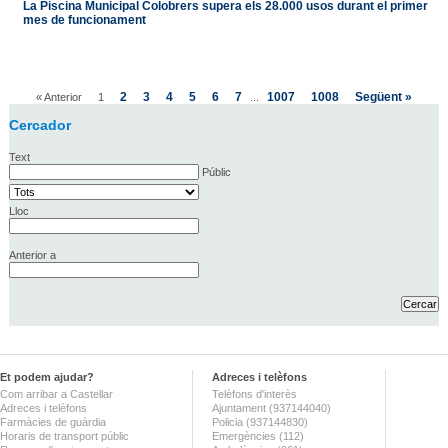
La Piscina Municipal Colobrers supera els 28.000 usos durant el primer
mes de funcionament
2
3
4
5
6
7
1007
1008
Següent »
« Anterior
1
...
Cercador
Text
Públic
Lloc
Anterior a
Et podem ajudar?
Adreces i telèfons
Com arribar a Castellar
Telèfons d'interès
Adreces i telèfons
Ajuntament (937144040)
Farmàcies de guàrdia
Policia (937144830)
Horaris de transport públic
Emergències (112)