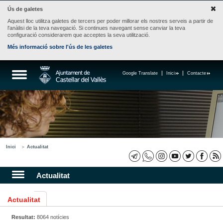
Ús de galetes
Aquest lloc utilitza galetes de tercers per poder millorar els nostres serveis a partir de
l'anàlisi de la teva navegació. Si continues navegant sense canviar la teva
configuració considerarem que acceptes la seva utilització.
Més informació sobre l'ús de les galetes
Google Translate
Inici
Contacte
Inici
Actualitat
Actualitat
Actualitat
Resultat:
8064 notícies