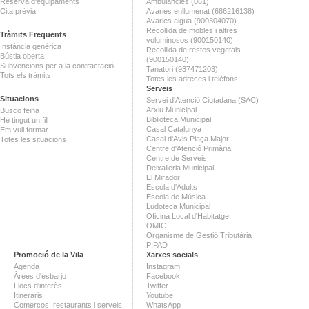
Reserva d'equipaments
Ambulàncies (061)
Cita prèvia
Avaries enllumenat (686216138)
Avaries aigua (900304070)
Recollida de mobles i altres
Tràmits Freqüents
voluminosos (900150140)
Instància genèrica
Recollida de restes vegetals
Bústia oberta
(900150140)
Subvencions per a la contractació
Tanatori (937471203)
Tots els tràmits
Totes les adreces i telèfons
Serveis
Situacions
Servei d'Atenció Ciutadana (SAC)
Arxiu Municipal
Busco feina
Biblioteca Municipal
He tingut un fill
Casal Catalunya
Em vull formar
Casal d'Avis Plaça Major
Totes les situacions
Centre d'Atenció Primària
Centre de Serveis
Deixalleria Municipal
El Mirador
Escola d'Adults
Escola de Música
Ludoteca Municipal
Oficina Local d'Habitatge
OMIC
Organisme de Gestió Tributària
PIPAD
Promoció de la Vila
Xarxes socials
Agenda
Instagram
Àrees d'esbarjo
Facebook
Llocs d'interès
Twitter
Itineraris
Youtube
Comerços, restaurants i serveis
WhatsApp