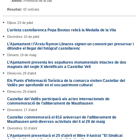
Àmbit:
Promoció de la vila
Resultat:
42 notícies
Dijous 23 de juliol
L’artista castellarenca Pepa Beotas rebrà la Medalla de la Vila
Divendres 10 de juliol
L’Ajuntament i l’Arxiu Ramon Llinares signen un conveni per preservar i
difondre el llegat del fotògraf castellarenc
Dimarts 19 de maig
L’Ajuntament presenta les sepultures monumentals intactes de dos
magnats del segle X identificats a Castellar Vell
Dimecres 29 d'abril
Els Punts d’Informació Turística de la comarca visiten Castellar del
Vallès per aprofundir en el seu patrimoni cultural
Dimecres 29 d'abril
Castellar del Vallès participarà als actes internacionals de
commemoració de l’alliberament de Mauthausen
Divendres 17 d'abril
Castellar commemorarà el 81è aniversari de l’alliberament de
Mauthausen amb diverses activitats del 4 al 29 de maig
Divendres 10 d'abril
L’Ajuntament presentarà el 25 d’abril el llibre il·lustrat "El Sindicat