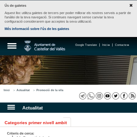
Ús de galetes
Aquest lloc utilitza galetes de tercers per poder millorar els nostres serveis a partir de
l'anàlisi de la teva navegació. Si continues navegant sense canviar la teva
configuració considerarem que acceptes la seva utilització.
Més informació sobre l'ús de les galetes
Google Translate
Inici
Contacte
Inici
Actualitat
Promoció de la vila
Actualitat
Categories primer nivell ambit
Criteris de cerca: