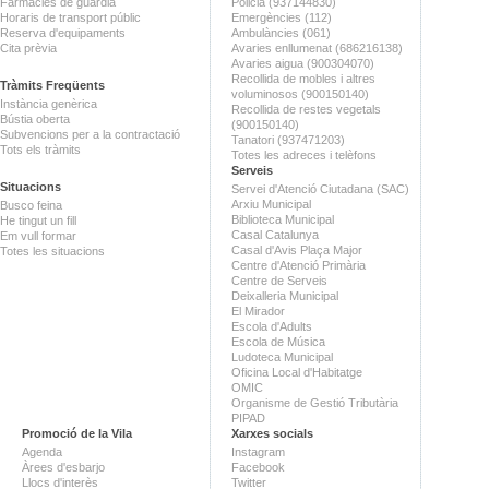
Farmàcies de guàrdia
Policia (937144830)
Horaris de transport públic
Emergències (112)
Reserva d'equipaments
Ambulàncies (061)
Cita prèvia
Avaries enllumenat (686216138)
Avaries aigua (900304070)
Recollida de mobles i altres
Tràmits Freqüents
voluminosos (900150140)
Instància genèrica
Recollida de restes vegetals
Bústia oberta
(900150140)
Subvencions per a la contractació
Tanatori (937471203)
Tots els tràmits
Totes les adreces i telèfons
Serveis
Situacions
Servei d'Atenció Ciutadana (SAC)
Arxiu Municipal
Busco feina
Biblioteca Municipal
He tingut un fill
Casal Catalunya
Em vull formar
Casal d'Avis Plaça Major
Totes les situacions
Centre d'Atenció Primària
Centre de Serveis
Deixalleria Municipal
El Mirador
Escola d'Adults
Escola de Música
Ludoteca Municipal
Oficina Local d'Habitatge
OMIC
Organisme de Gestió Tributària
PIPAD
Promoció de la Vila
Xarxes socials
Agenda
Instagram
Àrees d'esbarjo
Facebook
Llocs d'interès
Twitter