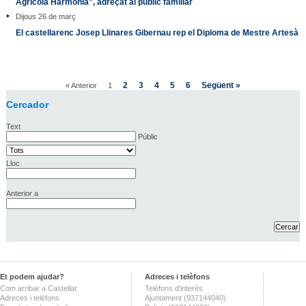
Agrícola Harmonia", adreçat al públic familiar
Dijous 26 de març
El castellarenc Josep Llinares Gibernau rep el Diploma de Mestre Artesà
2
3
4
5
6
Següent »
« Anterior
1
Cercador
Text
Públic
Lloc
Anterior a
Et podem ajudar?
Adreces i telèfons
Com arribar a Castellar
Telèfons d'interès
Adreces i telèfons
Ajuntament (937144040)