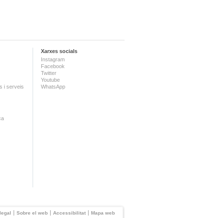
Xarxes socials
Instagram
Facebook
Twitter
Youtube
 i serveis
WhatsApp
ca
legal
Sobre el web
Accessibilitat
Mapa web