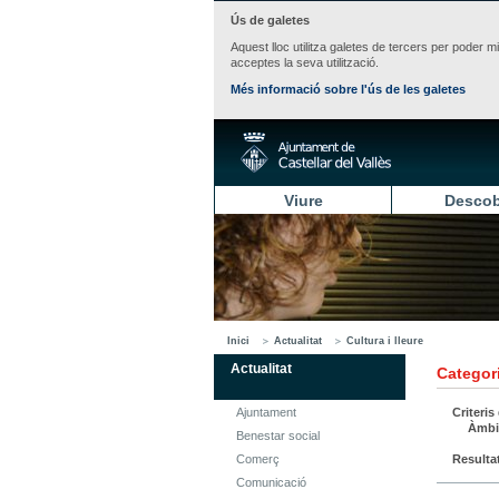
Ús de galetes
Aquest lloc utilitza galetes de tercers per poder m
acceptes la seva utilització.
Més informació sobre l'ús de les galetes
Viure
Descob
Inici
Actualitat
Cultura i lleure
Actualitat
Categori
Ajuntament
Criteris
Àmbi
Benestar social
Comerç
Resulta
Comunicació