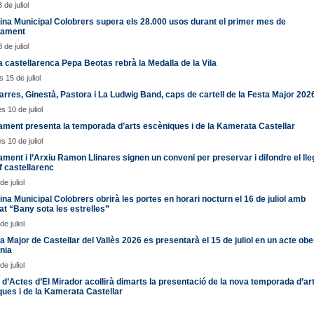
 de juliol
ina Municipal Colobrers supera els 28.000 usos durant el primer mes de
nament
 de juliol
ta castellarenca Pepa Beotas rebrà la Medalla de la Vila
 15 de juliol
arres, Ginestà, Pastora i La Ludwig Band, caps de cartell de la Festa Major 202
s 10 de juliol
ament presenta la temporada d’arts escèniques i de la Kamerata Castellar
s 10 de juliol
ament i l’Arxiu Ramon Llinares signen un conveni per preservar i difondre el lle
f castellarenc
de juliol
ina Municipal Colobrers obrirà les portes en horari nocturn el 16 de juliol amb
itat “Bany sota les estrelles”
de juliol
a Major de Castellar del Vallès 2026 es presentarà el 15 de juliol en un acte ober
nia
de juliol
 d’Actes d’El Mirador acollirà dimarts la presentació de la nova temporada d’ar
ues i de la Kamerata Castellar