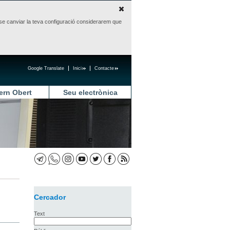
sense canviar la teva configuració considerarem que
Google Translate
Inici
Contacte
ern Obert
Seu electrònica
Cercador
Text