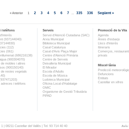
2
3
4
5
6
7
335
336
Següent »
« Anterior
1
...
i telèfons
Serveis
Promoció de la Vila
d'interès
Servei d'Atenció Ciutadana (SAC)
Agenda
nt (937144040)
Arxiu Municipal
Àrees d'esbarjo
(937144830)
Biblioteca Municipal
Llocs d'interès
ies (112)
Casal Catalunya
Itineraris
ies (061)
Casal d'Avis Plaça Major
Comerços, restaurants
enllumenat (686216138)
Centre d'Atenció Primària
privats
aigua (900304070)
Centre de Serveis
 de mobles i altres
Deixalleria Municipal
Miscel·lània
sos (900150140)
El Mirador
Predicció meteorològi
a de restes vegetals
Escola d'Adults
Defuncions
140)
Escola de Música
Entitats
 (937471203)
Ludoteca Municipal
Castellar en xifres
 adreces i telèfons
Oficina Local d'Habitatge
OMIC
Organisme de Gestió Tributària
PIPAD
 1 | 08211 Castellar del Vallès | Tel. 93 714 40 40
Avís 