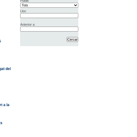
Públic
Lloc
Anterior a
6
gat del
t a la
ts