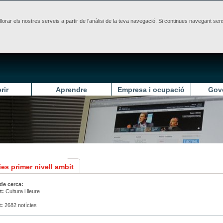
illorar els nostres serveis a partir de l'anàlisi de la teva navegació. Si continues navegant 
rir
Aprendre
Empresa i ocupació
Gov
es primer nivell ambit
 de cerca:
t:
Cultura i lleure
t:
2682 notícies