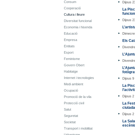
Consum
Dijous 23
Cooperació
La Pisc
funcio
Cultura i lleure
Dijous 23
Diversitat funcional
L’artis
Economia i hisenda
Educació
Dimecres
Empresa
Els Cat
Entitats
Divendre
Esport
L’Ajunt
Feminisme
Divendre
Govern Obert
L’Ajunt
Habitatge
fotògra
Internet i tecnologies
Dijous 9 
Medi ambient
La Pisc
l’activ
Ocupació
Dijous 2 
Promoció de la vila
Protecció civil
La Fest
ciutada
Salut
Dijous 2 
Seguretat
La Sala
Societat
escèniq
Transport i mobilitat
Urbanisme