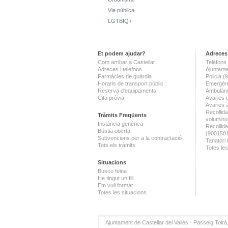
Via pública
LGTBIQ+
Et podem ajudar?
Adreces 
Com arribar a Castellar
Telèfons 
Adreces i telèfons
Ajuntame
Farmàcies de guàrdia
Policia 
Horaris de transport públic
Emergènc
Reserva d'equipaments
Ambulànc
Cita prèvia
Avaries 
Avaries 
Recollida
Tràmits Freqüents
volumino
Instància genèrica
Recollid
Bústia oberta
(900150
Subvencions per a la contractació
Tanatori
Tots els tràmits
Totes les
Situacions
Busco feina
He tingut un fill
Em vull formar
Totes les situacions
Ajuntament de Castellar del Vallès · Passeig Tolrà,