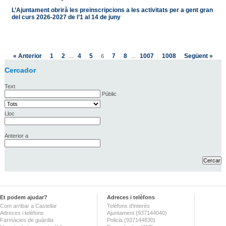
L’Ajuntament obrirà les preinscripcions a les activitats per a gent gran
del curs 2026-2027 de l’1 al 14 de juny
« Anterior
1
2
4
5
7
8
1007
1008
Següent »
...
6
...
Cercador
Text
Públic
Lloc
Anterior a
Et podem ajudar?
Adreces i telèfons
Com arribar a Castellar
Telèfons d'interès
Adreces i telèfons
Ajuntament (937144040)
Farmàcies de guàrdia
Policia (937144830)