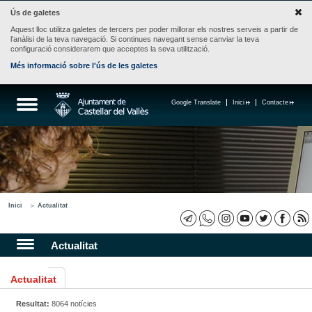
Ús de galetes
Aquest lloc utilitza galetes de tercers per poder millorar els nostres serveis a partir de
l'anàlisi de la teva navegació. Si continues navegant sense canviar la teva
configuració considerarem que acceptes la seva utilització.
Més informació sobre l'ús de les galetes
Google Translate
Inici
Contacte
Inici
Actualitat
Actualitat
Actualitat
Resultat:
8064 notícies