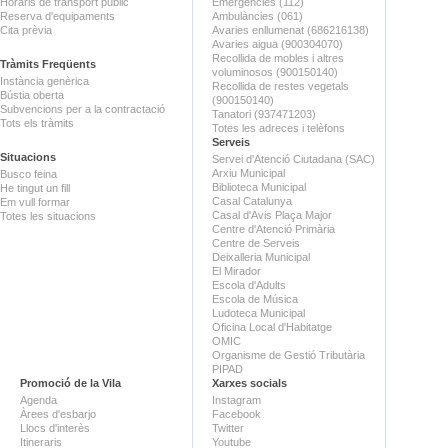
Horaris de transport públic
Emergències (112)
Reserva d'equipaments
Ambulàncies (061)
Cita prèvia
Avaries enllumenat (686216138)
Avaries aigua (900304070)
Recollida de mobles i altres
Tràmits Freqüents
voluminosos (900150140)
Instància genèrica
Recollida de restes vegetals
Bústia oberta
(900150140)
Subvencions per a la contractació
Tanatori (937471203)
Tots els tràmits
Totes les adreces i telèfons
Serveis
Situacions
Servei d'Atenció Ciutadana (SAC)
Arxiu Municipal
Busco feina
Biblioteca Municipal
He tingut un fill
Casal Catalunya
Em vull formar
Casal d'Avis Plaça Major
Totes les situacions
Centre d'Atenció Primària
Centre de Serveis
Deixalleria Municipal
El Mirador
Escola d'Adults
Escola de Música
Ludoteca Municipal
Oficina Local d'Habitatge
OMIC
Organisme de Gestió Tributària
PIPAD
Promoció de la Vila
Xarxes socials
Agenda
Instagram
Àrees d'esbarjo
Facebook
Llocs d'interès
Twitter
Itineraris
Youtube