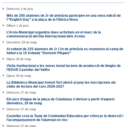
Dimecres 3 de juny
Més de 200 alumnes de 3r de primària participen en una nova edició de
l’“English Day” a la plaça de la Fàbrica Nova
Dilluns 1 de juny
L’Arxiu Municipal organitza dues activitats en el marc de la
commemoració del Dia Internacional dels Arxius
Divendres 29 de maig
Al voltant de 225 alumnes de 1r i 2n de primària es reuneixen al camp de
futbol a la 15 trobada “Dansem Plegats”
Dijous 28 de maig
Visita institucional a les noves instal·lacions de producció de biogàs de
l’EDAR Castellar del Vallès
Dijous 28 de maig
La Biblioteca Municipal Antoni Tort obrirà al juny les inscripcions als
clubs de lectura del curs 2026-2027
Dimecres 27 de maig
Els jocs d’aigua de la plaça de Catalunya s’obriran a partir d’aquest
divendres, 29 de maig
Dimecres 27 de maig
Castellar crea la Taula de Continuïtat Educativa per reforçar la detecció i
l’acompanyament de l’alumnat en risc
Dimecres 27 de maig