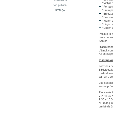
“Viatjar
Via pública
“Per pens
“En to p
LGTBIQ+
“En cata
“En cata
“Watch a
“Llegim 
“Llegim
Pel que fa a
que conduei
Santos.
D’altra ban
d’àmbit com
de Municipa
Inscripcion
Totes les p
Biblioteca M
molta deman
tot i així, 
Les sessions
sense pròrr
Per a més i
714 47 35 o
9.30 a 13.3
al 30 de jun
també de 16