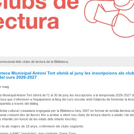
omocional dels clubs de lectura de la Biblioteca.
oteca Municipal Antoni Tort obrirà al juny les inscripcions als clu
del curs 2026-2027
e maig
ca Municipal Antoni Tort obrirà de l’1 al 30 de juny les inscripcions a la temporada 2026-2027 d
tura que s’ofereixen a l’equipament al llarg del curs escolar amb l’objectiu de fomentar la lectu
partida a través del diàleg.
vitat cultural i ciutadana engegada per la Biblioteca l’any 2007 en format de tertúlia literària d
anat creixent des de llavors fins a arribar a oferir nou clubs de lectura oberts a adults i de do
 infantils (en funció de les edats dels infants inscrits).
ue fa als majors de 18 anys, s’ofereixen els clubs següents:
asions subtils” (novel·les), que condueix Joana Zoyo