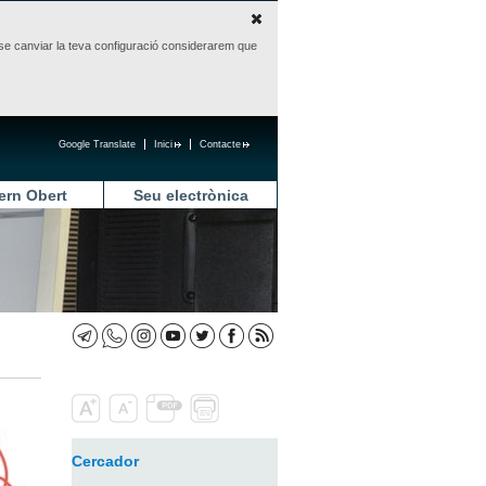
sense canviar la teva configuració considerarem que
Google Translate
Inici
Contacte
ern Obert
Seu electrònica
Cercador