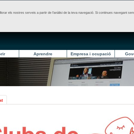
illorar els nostres serveis a partir de l'anàlisi de la teva navegació. Si continues navegant 
rir
Aprendre
Empresa i ocupació
Gov
at