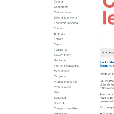
Consum
Cooperació
Cultura i lleure
Diversitat funcional
Economia i hisenda
Educació
Empresa
Entitats
Esport
Feminisme
Imatge pr
Govern Obert
Habitatge
La Bibli
lectura 
Internet i tecnologies
Medi ambient
Dijous 28 d
Ocupació
La Bibliote
Promoció de la vila
clubs de lec
Protecció civil
reflexió com
Salut
Aquesta acti
Seguretat
novel·la ha 
quatre clubs
Societat
Així, pel q
Transport i mobilitat
“Les inv
Urbanisme