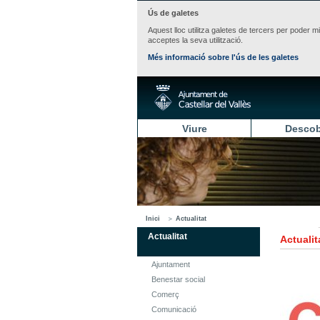
Ús de galetes
Aquest lloc utilitza galetes de tercers per poder m
acceptes la seva utilització.
Més informació sobre l'ús de les galetes
Viure
Descob
Inici
Actualitat
Actualitat
Actualit
Ajuntament
Benestar social
Comerç
Comunicació