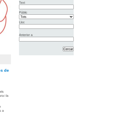
Text
Públic
Lloc
Anterior a
bs de
els
ra i la
e
s a