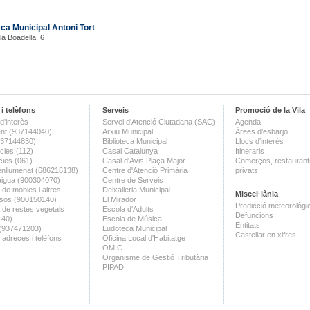
eca Municipal Antoni Tort
la Boadella, 6
i telèfons
Serveis
Promoció de la Vila
d'interès
Servei d'Atenció Ciutadana (SAC)
Agenda
nt (937144040)
Arxiu Municipal
Àrees d'esbarjo
(937144830)
Biblioteca Municipal
Llocs d'interès
ies (112)
Casal Catalunya
Itineraris
ies (061)
Casal d'Avis Plaça Major
Comerços, restaurants
enllumenat (686216138)
Centre d'Atenció Primària
privats
aigua (900304070)
Centre de Serveis
 de mobles i altres
Deixalleria Municipal
Miscel·lània
sos (900150140)
El Mirador
Predicció meteorològi
a de restes vegetals
Escola d'Adults
Defuncions
140)
Escola de Música
Entitats
 (937471203)
Ludoteca Municipal
Castellar en xifres
 adreces i telèfons
Oficina Local d'Habitatge
OMIC
Organisme de Gestió Tributària
PIPAD