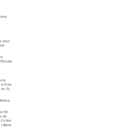
ctora
11 anys
vid
re,
l’Escola
a la
 si hi ha
un. Si,
lioteca,
fon 93
es de
3 h fins
 i dijous