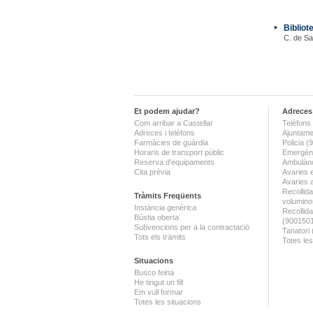
Bibliot
C. de Sa
Et podem ajudar?
Adreces 
Com arribar a Castellar
Telèfons 
Adreces i telèfons
Ajuntame
Farmàcies de guàrdia
Policia 
Horaris de transport públic
Emergènc
Reserva d'equipaments
Ambulànc
Cita prèvia
Avaries 
Avaries 
Recollida
Tràmits Freqüents
volumino
Instància genèrica
Recollid
Bústia oberta
(900150
Subvencions per a la contractació
Tanatori
Tots els tràmits
Totes les
Situacions
Busco feina
He tingut un fill
Em vull formar
Totes les situacions