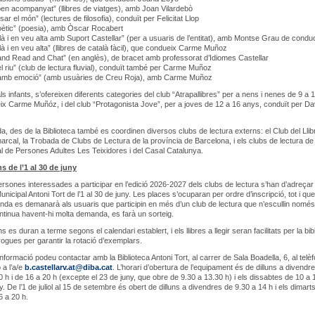
 ben acompanyat” (llibres de viatges), amb Joan Vilardebò
ar el món” (lectures de filosofia), conduït per Felicitat Llop
oètic” (poesia), amb Òscar Rocabert
là i en veu alta amb Suport Castellar” (per a usuaris de l’entitat), amb Montse Grau de condu
là i en veu alta” (llibres de català fàcil), que condueix Carme Muñoz
nd Read and Chat” (en anglès), de bracet amb professorat d’Idiomes Castellar
el riu” (club de lectura fluvial), conduït també per Carme Muñoz
 amb emoció” (amb usuàries de Creu Roja), amb Carme Muñoz
ls infants, s’ofereixen diferents categories del club “Atrapallibres” per a nens i nenes de 9 a 
x Carme Muñóz, i del club “Protagonista Jove”, per a joves de 12 a 16 anys, conduït per Da
da, des de la Biblioteca també es coordinen diversos clubs de lectura externs: el Club del Llib
arcal, la Trobada de Clubs de Lectura de la província de Barcelona, i els clubs de lectura de 
l de Persones Adultes Les Teixidores i del Casal Catalunya.
s de l’1 al 30 de juny
ersones interessades a participar en l’edició 2026-2027 dels clubs de lectura s’han d’adreçar 
unicipal Antoni Tort de l’1 al 30 de juny. Les places s’ocuparan per ordre d’inscripció, tot i que
da es demanarà als usuaris que participin en més d’un club de lectura que n’escullin només 
continua havent-hi molta demanda, es farà un sorteig.
 es duran a terme segons el calendari establert, i els llibres a llegir seran facilitats per la bib
ogues per garantir la rotació d’exemplars.
nformació podeu contactar amb la Biblioteca Antoni Tort, al carrer de Sala Boadella, 6, al telè
 a l’a/e
b.castellarv.at@diba.cat
. L’horari d’obertura de l’equipament és de dilluns a divendr
0 h i de 16 a 20 h (excepte el 23 de juny, que obre de 9.30 a 13.30 h) i els dissabtes de 10 a 1
y. De l’1 de juliol al 15 de setembre és obert de dilluns a divendres de 9.30 a 14 h i els dimarts
 a 20 h.