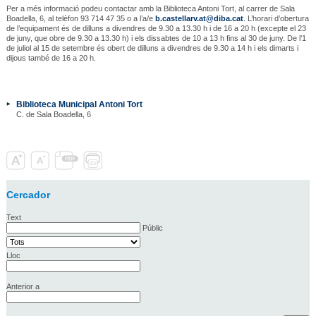
Per a més informació podeu contactar amb la Biblioteca Antoni Tort, al carrer de Sala
Boadella, 6, al telèfon 93 714 47 35 o a l’a/e
b.castellarv.at@diba.cat
. L’horari d’obertura
de l’equipament és de dilluns a divendres de 9.30 a 13.30 h i de 16 a 20 h (excepte el 23
de juny, que obre de 9.30 a 13.30 h) i els dissabtes de 10 a 13 h fins al 30 de juny. De l’1
de juliol al 15 de setembre és obert de dilluns a divendres de 9.30 a 14 h i els dimarts i
dijous també de 16 a 20 h.
Biblioteca Municipal Antoni Tort
C. de Sala Boadella, 6
Cercador
Text
Públic
Lloc
Anterior a