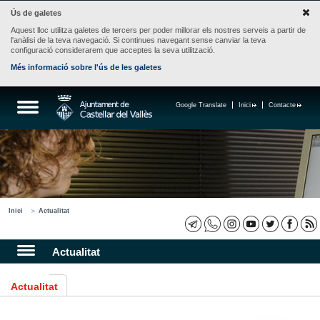
Ús de galetes
Aquest lloc utilitza galetes de tercers per poder millorar els nostres serveis a partir de
l'anàlisi de la teva navegació. Si continues navegant sense canviar la teva
configuració considerarem que acceptes la seva utilització.
Més informació sobre l'ús de les galetes
Google Translate
Inici
Contacte
Inici
Actualitat
Actualitat
Actualitat