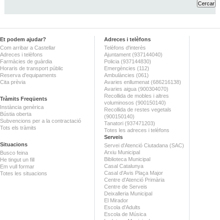
Et podem ajudar?
Adreces i telèfons
Com arribar a Castellar
Telèfons d'interès
Adreces i telèfons
Ajuntament (937144040)
Farmàcies de guàrdia
Policia (937144830)
Horaris de transport públic
Emergències (112)
Reserva d'equipaments
Ambulàncies (061)
Cita prèvia
Avaries enllumenat (686216138)
Avaries aigua (900304070)
Recollida de mobles i altres
Tràmits Freqüents
voluminosos (900150140)
Instància genèrica
Recollida de restes vegetals
Bústia oberta
(900150140)
Subvencions per a la contractació
Tanatori (937471203)
Tots els tràmits
Totes les adreces i telèfons
Serveis
Situacions
Servei d'Atenció Ciutadana (SAC)
Arxiu Municipal
Busco feina
Biblioteca Municipal
He tingut un fill
Casal Catalunya
Em vull formar
Casal d'Avis Plaça Major
Totes les situacions
Centre d'Atenció Primària
Centre de Serveis
Deixalleria Municipal
El Mirador
Escola d'Adults
Escola de Música