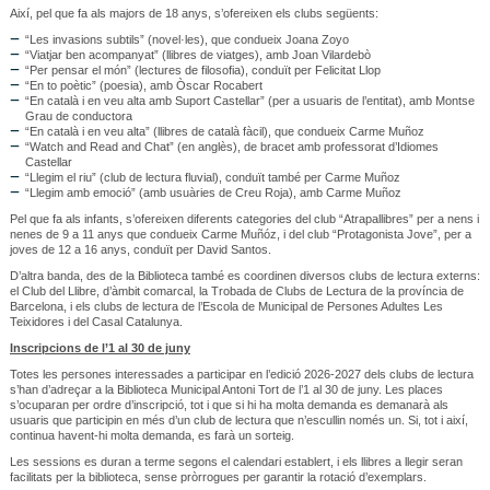
Així, pel que fa als majors de 18 anys, s’ofereixen els clubs següents:
“Les invasions subtils” (novel·les), que condueix Joana Zoyo
“Viatjar ben acompanyat” (llibres de viatges), amb Joan Vilardebò
“Per pensar el món” (lectures de filosofia), conduït per Felicitat Llop
“En to poètic” (poesia), amb Òscar Rocabert
“En català i en veu alta amb Suport Castellar” (per a usuaris de l’entitat), amb Montse
Grau de conductora
“En català i en veu alta” (llibres de català fàcil), que condueix Carme Muñoz
“Watch and Read and Chat” (en anglès), de bracet amb professorat d’Idiomes
Castellar
“Llegim el riu” (club de lectura fluvial), conduït també per Carme Muñoz
“Llegim amb emoció” (amb usuàries de Creu Roja), amb Carme Muñoz
Pel que fa als infants, s’ofereixen diferents categories del club “Atrapallibres” per a nens i
nenes de 9 a 11 anys que condueix Carme Muñóz, i del club “Protagonista Jove”, per a
joves de 12 a 16 anys, conduït per David Santos.
D’altra banda, des de la Biblioteca també es coordinen diversos clubs de lectura externs:
el Club del Llibre, d’àmbit comarcal, la Trobada de Clubs de Lectura de la província de
Barcelona, i els clubs de lectura de l’Escola de Municipal de Persones Adultes Les
Teixidores i del Casal Catalunya.
Inscripcions de l’1 al 30 de juny
Totes les persones interessades a participar en l’edició 2026-2027 dels clubs de lectura
s’han d’adreçar a la Biblioteca Municipal Antoni Tort de l’1 al 30 de juny. Les places
s’ocuparan per ordre d’inscripció, tot i que si hi ha molta demanda es demanarà als
usuaris que participin en més d’un club de lectura que n’escullin només un. Si, tot i així,
continua havent-hi molta demanda, es farà un sorteig.
Les sessions es duran a terme segons el calendari establert, i els llibres a llegir seran
facilitats per la biblioteca, sense pròrrogues per garantir la rotació d’exemplars.