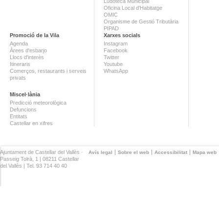
Ludoteca Municipal
Oficina Local d'Habitatge
OMIC
Organisme de Gestió Tributària
PIPAD
Promoció de la Vila
Xarxes socials
Agenda
Instagram
Àrees d'esbarjo
Facebook
Llocs d'interès
Twitter
Itineraris
Youtube
Comerços, restaurants i serveis
WhatsApp
privats
Miscel·lània
Predicció meteorològica
Defuncions
Entitats
Castellar en xifres
Ajuntament de Castellar del Vallès ·
Avís legal
Sobre el web
Accessibilitat
Mapa web
Passeig Tolrà, 1 | 08211 Castellar
del Vallès | Tel. 93 714 40 40