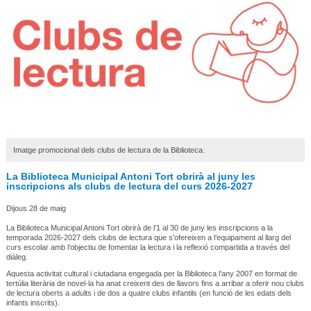
Imatge promocional dels clubs de lectura de la Biblioteca.
La Biblioteca Municipal Antoni Tort obrirà al juny les
inscripcions als clubs de lectura del curs 2026-2027
Dijous 28 de maig
La Biblioteca Municipal Antoni Tort obrirà de l’1 al 30 de juny les inscripcions a la
temporada 2026-2027 dels clubs de lectura que s’ofereixen a l’equipament al llarg del
curs escolar amb l’objectiu de fomentar la lectura i la reflexió compartida a través del
diàleg.
Aquesta activitat cultural i ciutadana engegada per la Biblioteca l’any 2007 en format de
tertúlia literària de novel·la ha anat creixent des de llavors fins a arribar a oferir nou clubs
de lectura oberts a adults i de dos a quatre clubs infantils (en funció de les edats dels
infants inscrits).