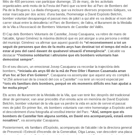
Més de 400 persones van participar diumenge, 15 de març, de les activitats
organitzades amb motiu de la Festa del Patró que va tenir lloc al Parc de Bombers del
Pla de la Bruguera. La diada d’enguany, que va incloure diverses propostes lúdiques, va
estar marcada per dos actes: d’una banda, l’homenatge a David Expósito Belchín,
bomber voluntari desaparegut el passat mes de juliol i a qui ahir es va dedicar el nom del
carrer situat entre la deixalleria i el Parc de Bombers; de l’altra, el lliurament de la Medalla
de la Vila a l’Associació de Bombers Voluntaris de Castellar del Vallès.
El Cap dels Bombers Voluntaris de Castellar, Josep Casajuana, va rebre de mans de
l’alcalde, Ignasi Giménez la màxima distinció que es pot atorgar a una persona o entitat
del municipi. Giménez va afirmar que aquest guardó és
“el reconeixement a tot un
seguit de persones que des de fa molts anys han destinat tot el temps del món a
estar al peu del canó davant de qualsevol situació d’emergència”
. L’alcalde va
destacar
“l’extrema solidaritat i altruisme que els bombers voluntaris han
demostrat sempre”
.
En el seu discurs, un emocionat Josep Casajuana va recordar la trajectòria dels
bombers,
“iniciada als anys 60 de la mà de Pere Oller i Ramon Casamada arran
d’un foc al Sot d’en Goleres”
. Casajuana va assenyalar que aquest any es complirà
“el 25è aniversari de la creació del cos a Castellar” i va tenir un record especial per
“tots els familiars dels bombers, perquè en els moments difícils ens han ajudat a
fer molta pinya”
.
Els actes de lliurament de la Medalla de la Vila, que van tenir lloc després del tradicional
dinar de germanor, van anar precedits d’un emotiu acte en memòria de David Expósito
Belchín, bomber voluntari de la vila que va perdre la vida en acte de servei el passat
mes de juliol. En primer lloc, els bombers voluntaris van retre homenatge a Expósito amb
el descobriment d’una fotografia al vestíbul interior del Parc.
“Així, sempre que els
bombers de Castellar fem alguna sortida, en David ens acompanyarà, estarà entre
nosaltres”
, va assenyalar Casajuana.
Posteriorment, els familiars d’Expósito, acompanyats de l’alcalde i de la directora general
de Prevenció i Extinció d’Incendis de la Generalitat, Olga Lanau, van descobrir una placa