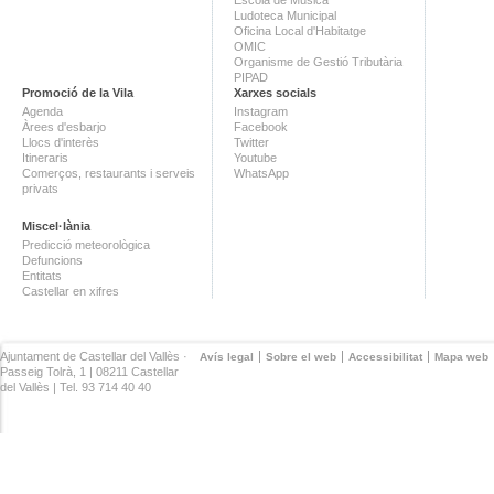
Ludoteca Municipal
Oficina Local d'Habitatge
OMIC
Organisme de Gestió Tributària
PIPAD
Promoció de la Vila
Xarxes socials
Agenda
Instagram
Àrees d'esbarjo
Facebook
Llocs d'interès
Twitter
Itineraris
Youtube
Comerços, restaurants i serveis
WhatsApp
privats
Miscel·lània
Predicció meteorològica
Defuncions
Entitats
Castellar en xifres
Ajuntament de Castellar del Vallès ·
Avís legal
Sobre el web
Accessibilitat
Mapa web
Passeig Tolrà, 1 | 08211 Castellar
del Vallès | Tel. 93 714 40 40