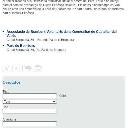
al carrer d’accés a la Deixalleria municipal, situat al costat del Parc, i que s’ha batejat
amb el nom de “Passatge de David Expósito Belchín”. Els actes d’homenatge es van
cloure amb una actuació de la colla de Diables de l’Esbart Teatral, de la qual en formava
part el mateix Expósito.
Associació de Bombers Voluntaris de la Generalitat de Castellar del
Vallès
C. del Berguedà, 39 - Pol. ind. Pla de la Bruguera
Parc de Bombers
C. del Berguedà, 39, P.I. Pla de la Bruguera
Cercador
Text
Públic
Lloc
Anterior a