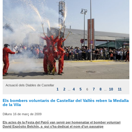
Actuació dels Diables de Castellar
1
2
4
5
7
8
10
11
...
6
...
Els bombers voluntaris de Castellar del Vallès reben la Medalla
de la Vila
Dilluns 16 de març de 2009
Els actes de la Festa del Patró van servir per homenatjar el bomber voluntari
David Expósito Belchín, a qui s’ha dedicat el nom d’un passatge