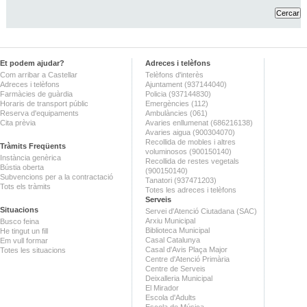
Et podem ajudar?
Adreces i telèfons
Com arribar a Castellar
Telèfons d'interès
Adreces i telèfons
Ajuntament (937144040)
Farmàcies de guàrdia
Policia (937144830)
Horaris de transport públic
Emergències (112)
Reserva d'equipaments
Ambulàncies (061)
Cita prèvia
Avaries enllumenat (686216138)
Avaries aigua (900304070)
Recollida de mobles i altres
Tràmits Freqüents
voluminosos (900150140)
Instància genèrica
Recollida de restes vegetals
Bústia oberta
(900150140)
Subvencions per a la contractació
Tanatori (937471203)
Tots els tràmits
Totes les adreces i telèfons
Serveis
Situacions
Servei d'Atenció Ciutadana (SAC)
Arxiu Municipal
Busco feina
Biblioteca Municipal
He tingut un fill
Casal Catalunya
Em vull formar
Casal d'Avis Plaça Major
Totes les situacions
Centre d'Atenció Primària
Centre de Serveis
Deixalleria Municipal
El Mirador
Escola d'Adults
Escola de Música