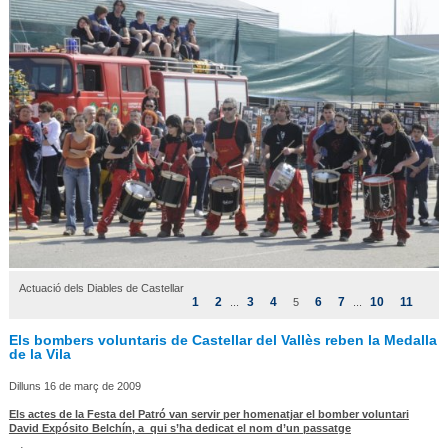
Actuació dels Diables de Castellar
1
2
3
4
6
7
10
11
...
5
...
Els bombers voluntaris de Castellar del Vallès reben la Medalla
de la Vila
Dilluns 16 de març de 2009
Els actes de la Festa del Patró van servir per homenatjar el bomber voluntari
David Expósito Belchín, a qui s’ha dedicat el nom d’un passatge