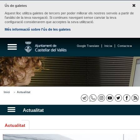
Ús de galetes
Aquest lloc utilitza galetes de tercers per poder millorar els nostres serveis a partir de
l'anàlisi de la teva navegació. Si continues navegant sense canviar la teva
configuració considerarem que acceptes la seva utilització.
Més informació sobre l'ús de les galetes
Google Translate
Inici
Contacte
Inici
Actualitat
Actualitat
Actualitat