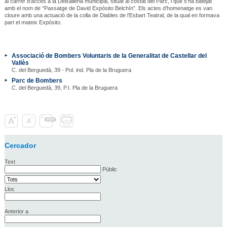
al carrer d’accés a la Deixalleria municipal, situat al costat del Parc, i que s’ha batejat
amb el nom de “Passatge de David Expósito Belchín”. Els actes d’homenatge es van
cloure amb una actuació de la colla de Diables de l’Esbart Teatral, de la qual en formava
part el mateix Expósito.
Associació de Bombers Voluntaris de la Generalitat de Castellar del
Vallès
C. del Berguedà, 39 - Pol. ind. Pla de la Bruguera
Parc de Bombers
C. del Berguedà, 39, P.I. Pla de la Bruguera
Cercador
Text
Públic
Lloc
Anterior a