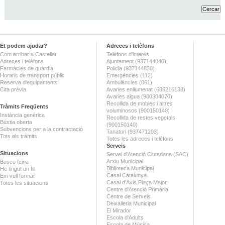
Et podem ajudar?
Adreces i telèfons
Com arribar a Castellar
Telèfons d'interès
Adreces i telèfons
Ajuntament (937144040)
Farmàcies de guàrdia
Policia (937144830)
Horaris de transport públic
Emergències (112)
Reserva d'equipaments
Ambulàncies (061)
Cita prèvia
Avaries enllumenat (686216138)
Avaries aigua (900304070)
Recollida de mobles i altres
Tràmits Freqüents
voluminosos (900150140)
Instància genèrica
Recollida de restes vegetals
Bústia oberta
(900150140)
Subvencions per a la contractació
Tanatori (937471203)
Tots els tràmits
Totes les adreces i telèfons
Serveis
Situacions
Servei d'Atenció Ciutadana (SAC)
Arxiu Municipal
Busco feina
Biblioteca Municipal
He tingut un fill
Casal Catalunya
Em vull formar
Casal d'Avis Plaça Major
Totes les situacions
Centre d'Atenció Primària
Centre de Serveis
Deixalleria Municipal
El Mirador
Escola d'Adults
Escola de Música