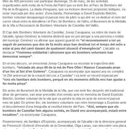
Més de 400 persones van participar diumenge, 15 de març, de les activitats
organitzades amb motiu de la Festa del Patró que va tenir lloc al Parc de Bombers del
Pla de la Bruguera. La diada d’enguany, que va incloure diverses propostes lúdiques, va
estar marcada per dos actes: d’una banda, l’homenatge a David Expósito Belchín,
bomber voluntari desaparegut el passat mes de juliol i a qui ahir es va dedicar el nom del
carrer situat entre la deixalleria i el Parc de Bombers; de l’altra, el lliurament de la Medalla
de la Vila a l’Associació de Bombers Voluntaris de Castellar del Vallès.
El Cap dels Bombers Voluntaris de Castellar, Josep Casajuana, va rebre de mans de
l’alcalde, Ignasi Giménez la màxima distinció que es pot atorgar a una persona o entitat
del municipi. Giménez va afirmar que aquest guardó és
“el reconeixement a tot un
seguit de persones que des de fa molts anys han destinat tot el temps del món a
estar al peu del canó davant de qualsevol situació d’emergència”
. L’alcalde va
destacar
“l’extrema solidaritat i altruisme que els bombers voluntaris han
demostrat sempre”
.
En el seu discurs, un emocionat Josep Casajuana va recordar la trajectòria dels
bombers,
“iniciada als anys 60 de la mà de Pere Oller i Ramon Casamada arran
d’un foc al Sot d’en Goleres”
. Casajuana va assenyalar que aquest any es complirà
“el 25è aniversari de la creació del cos a Castellar” i va tenir un record especial per
“tots els familiars dels bombers, perquè en els moments difícils ens han ajudat a
fer molta pinya”
.
Els actes de lliurament de la Medalla de la Vila, que van tenir lloc després del tradicional
dinar de germanor, van anar precedits d’un emotiu acte en memòria de David Expósito
Belchín, bomber voluntari de la vila que va perdre la vida en acte de servei el passat
mes de juliol. En primer lloc, els bombers voluntaris van retre homenatge a Expósito amb
el descobriment d’una fotografia al vestíbul interior del Parc.
“Així, sempre que els
bombers de Castellar fem alguna sortida, en David ens acompanyarà, estarà entre
nosaltres”
, va assenyalar Casajuana.
Posteriorment, els familiars d’Expósito, acompanyats de l’alcalde i de la directora general
de Prevenció i Extinció d’Incendis de la Generalitat, Olga Lanau, van descobrir una placa